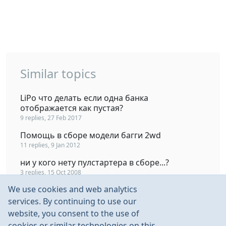
Similar topics
LiPo что делать если одна банка
отображается как пустая?
9 replies, 27 Feb 2017
Помощь в сборе модели багги 2wd
11 replies, 9 Jan 2012
ни у кого нету пулстартера в сборе...?
3 replies, 15 Oct 2008
We use cookies and web analytics
Не могу создать тему в разделе "Барахолка.
Автомодели в сборе"
services. By continuing to use our
3 replies, 7 Sep 2013
website, you consent to the use of
cookies or similar technologies on this