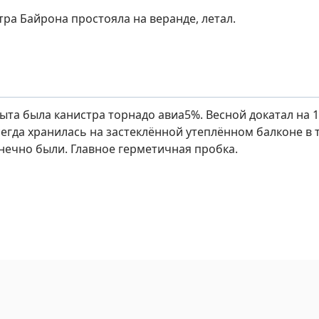
тра Байрона простояла на веранде, летал.
рыта была канистра торнадо авиа5%. Весной докатал на 
сегда хранилась на застеклённой утеплённом балконе в
нечно были. Главное герметичная пробка.