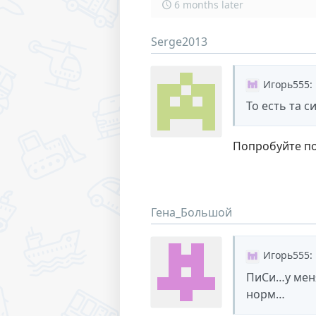
6 months later
Serge2013
Игорь555
:
То есть та с
Попробуйте пол
Гена_Большой
Игорь555
:
ПиСи…у меня
норм…