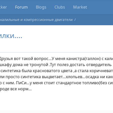
cker
Forum
Blogs
Clubs
Market
 калильные и компрессионные двигатели
лки....
рузья вот такой вопрос…У меня канистра(галлон) с ка
шкафу дома не тронутой .Тут полез достать отвердитель
а синтетика была красноватого цвета ,а стала коричнева
ли просто синтетика выцветает…хлопьев…осадка ни како
о с ним. ПиСи…у меня стоит стандартное топливо(без си
вроде все норм…