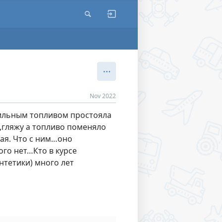
Nov 2022
лильным топливом простояла
 ,гляжу а топливо поменяло
тая. Что с ним…оно
го нет…Кто в курсе
нтетики) много лет