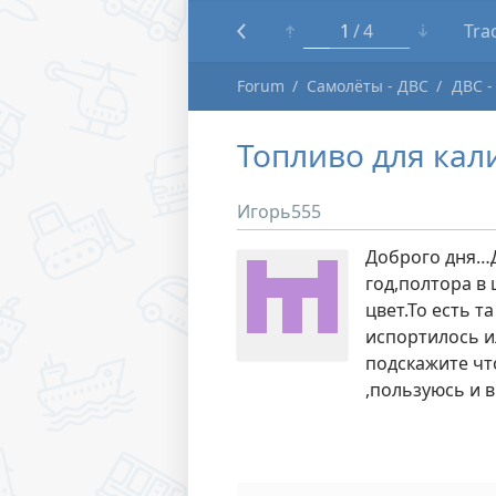
1
4
Tra
Forum
Самолёты - ДВС
ДВС -
Топливо для кали
Игорь555
Доброго дня…Д
год,полтора в 
цвет.То есть т
испортилось и
подскажите чт
,пользуюсь и 