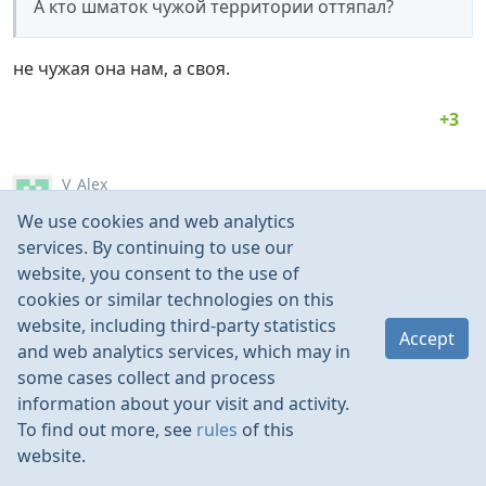
А кто шматок чужой территории оттяпал?
не чужая она нам, а своя.
V_Alex
SAN
Jun 2015
We use cookies and web analytics
services. By continuing to use our
SAN
:
website, you consent to the use of
ВЫ правда в это верите?
cookies or similar technologies on this
Что Крым - это Украина?
website, including third-party statistics
Accept
and web analytics services, which may in
some cases collect and process
Это вопрос не веры, а принципа.
information about your visit and activity.
To find out more, see
rules
of this
website.
hivolt