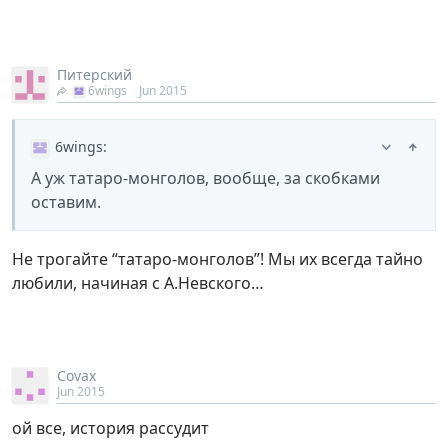
Питерский
6wings
Jun 2015
6wings
:
А уж татаро-монголов, вообще, за скобками
оставим.
Не трогайте “татаро-монголов”! Мы их всегда тайно
любили, начиная с А.Невского…
Covax
Jun 2015
ой все, история рассудит