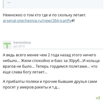
…
Немножко о том кто где и по скольку летает.
arsenal-otechestva.ru/new/264-icanfly
#!
hemmitino
Jun 2015
А ведь всего менее чем 2 года назад этого ничего
небыло… Жили спокойно и бакс за 30руб…И кольца
врагов не было… Теперь гордимся полетами… что
еще слава богу летает…
А прибалты поляки и прочие бывшие друзья сами
просят у амеров ракеты и т.д…