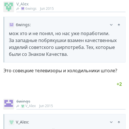
V_Alex
6wings
Jun 2015
6wings
:
мож хто и не понял, но нас уже поработили.
За западные побрякушки взамен качественных
изделий советского ширпотреба. Тех, которые
были со Знаком Качества.
Это совецкие телевизоры и холодильники штоле?
6wings
V_Alex
Jun 2015
V_Alex
: