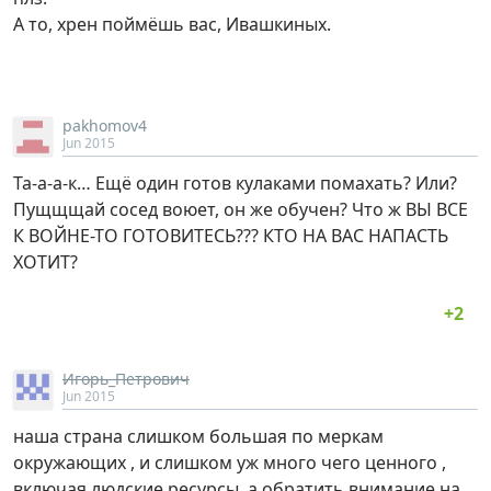
А то, хрен поймёшь вас, Ивашкиных.
pakhomov4
Jun 2015
Та-а-а-к… Ещё один готов кулаками помахать? Или?
Пущщщай сосед воюет, он же обучен? Что ж ВЫ ВСЕ
К ВОЙНЕ-ТО ГОТОВИТЕСЬ??? КТО НА ВАС НАПАСТЬ
ХОТИТ?
Игорь_Петрович
Jun 2015
наша страна слишком большая по меркам
окружающих , и слишком уж много чего ценного ,
включая людские ресурсы, а обратить внимание на