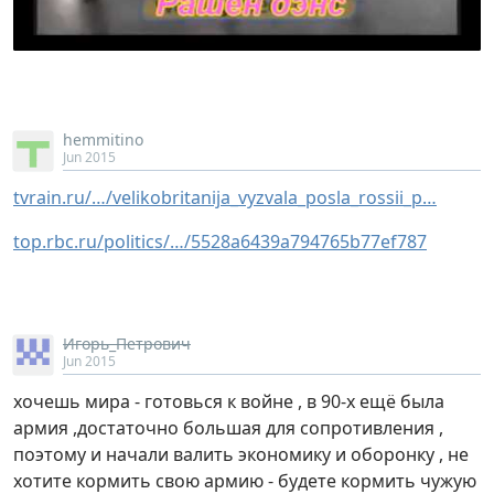
hemmitino
Jun 2015
tvrain.ru/…/velikobritanija_vyzvala_posla_rossii_p…
top.rbc.ru/politics/…/5528a6439a794765b77ef787
Игорь_Петрович
Jun 2015
хочешь мира - готовься к войне , в 90-х ещё была
армия ,достаточно большая для сопротивления ,
поэтому и начали валить экономику и оборонку , не
хотите кормить свою армию - будете кормить чужую