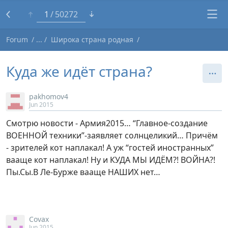
1
50272
Forum
Широка страна родная
Куда же идёт страна?
pakhomov4
Jun 2015
Смотрю новости - Армия2015… “Главное-создание
ВОЕННОЙ техники”-заявляет солнцеликий… Причём
- зрителей кот наплакал! А уж “гостей иностранных”
вааще кот наплакал! Ну и КУДА МЫ ИДЁМ?! ВОЙНА?!
Пы.Сы.В Ле-Бурже вааще НАШИХ нет…
Covax
Jun 2015