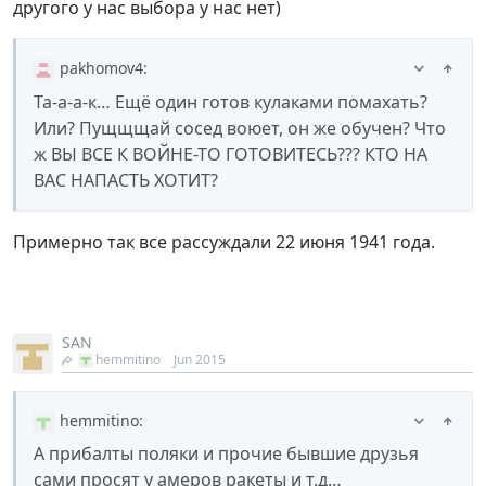
другого у нас выбора у нас нет)
pakhomov4
:
Та-а-а-к… Ещё один готов кулаками помахать?
Или? Пущщщай сосед воюет, он же обучен? Что
ж ВЫ ВСЕ К ВОЙНЕ-ТО ГОТОВИТЕСЬ??? КТО НА
ВАС НАПАСТЬ ХОТИТ?
Примерно так все рассуждали 22 июня 1941 года.
SAN
hemmitino
Jun 2015
hemmitino
:
А прибалты поляки и прочие бывшие друзья
сами просят у амеров ракеты и т.д…