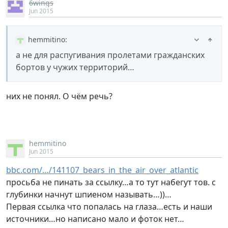
6wings
Jun 2015
hemmitino
:
а не для распугивания пролетами гражданских
бортов у чужих территорий…
них не понял. О чём речь?
hemmitino
Jun 2015
bbc.com/…/141107_bears_in_the_air_over_atlantic
просьба не пинать за ссылку…а то тут набегут тов. с
глубинки начнут шпиеном называть…))…
Первая ссылка что попалась на глаза…есть и наши
источники…но написано мало и фоток нет…