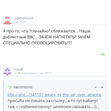
pakhomov4
Jun 2015
А про то, что “случайно” сближаются… Наши
доблестные ВВС… ЗАЧЕМ НАГНЕТАТЬ? ЗАЧЕМ
СПЕЦИАЛЬНО ПРОВОЦИРОВАТЬ???
hivolt
hemmitino
Jun 2015
hemmitino
:
bbc.com/…/141107_bears_in_the_air_over_atlantic
просьба не пинать за ссылку…а то тут набегут
тов. с глубинки начнут шпиеном называть…))…