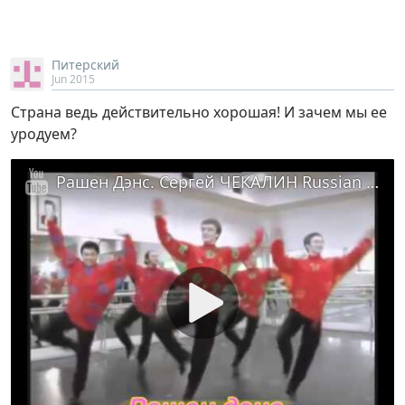
Питерский
Jun 2015
Страна ведь действительно хорошая! И зачем мы ее
уродуем?
Рашен Дэнс. Сергей ЧЕКАЛИН Russian dance. Sergey Chekalin 俄罗斯舞蹈。谢尔盖·切卡林 الرقص الروسية