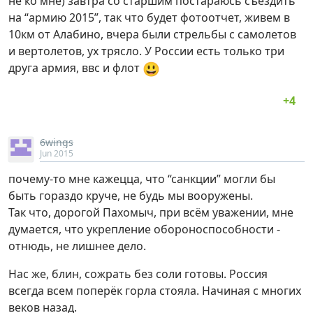
не ко мне) завтра со старшим постараюсь съездить
на “армию 2015”, так что будет фотоотчет, живем в
10км от Алабино, вчера были стрельбы с самолетов
и вертолетов, ух трясло. У России есть только три
😃
друга армия, ввс и флот
6wings
Jun 2015
почему-то мне кажецца, что “санкции” могли бы
быть гораздо круче, не будь мы вооружены.
Так что, дорогой Пахомыч, при всём уважении, мне
думается, что укрепление обороноспособности -
отнюдь, не лишнее дело.
Нас же, блин, сожрать без соли готовы. Россия
всегда всем поперёк горла стояла. Начиная с многих
веков назад.