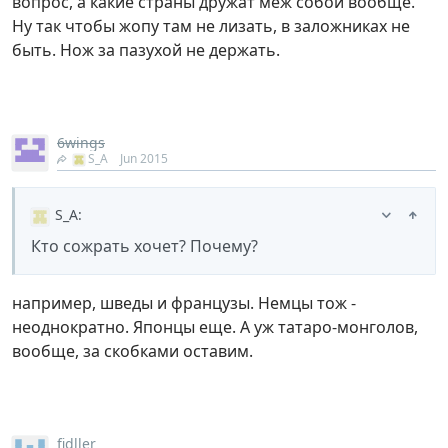
вопрос, а какие страны дружат меж собой вообще.
Ну так чтобы жопу там не лизать, в заложниках не
быть. Нож за пазухой не держать.
6wings
S_A
Jun 2015
S_A
:
Кто сожрать хочет? Почему?
например, шведы и французы. Немцы тож -
неоднократно. Японцы еще. А уж татаро-монголов,
вообще, за скобками оставим.
fidller