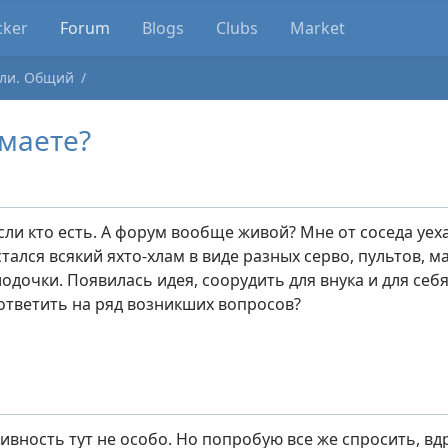
cker
Forum
Blogs
Clubs
Market
ли. Общий
маете?
сли кто есть. А форум вообще живой? Мне от соседа уех
тался всякий яхто-хлам в виде разных серво, пультов, м
дочки. Появилась идея, соорудить для внука и для себя
ответить на ряд возникших вопросов?
ивность тут не особо. Но попробую все же спросить, вдр