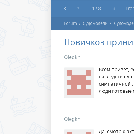
1
8
Tra
Forum
Судомодели
Судомоде
Новичков прини
Olegkh
Всем привет, е
наследство дос
симпатичной ло
люди готовые 
Olegkh
Да, смотрю акт