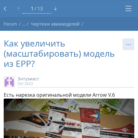
1
13
Forum
Чертежи авиамоделей
Как увеличить
(масштабировать) модель
из EPP?
Энтузиаст
Oct 2023
Есть нарезка оригинальной модели Arrow V.6