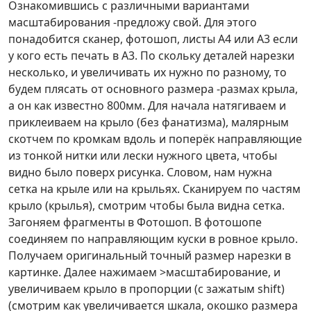
Ознакомившись с различными вариантами
масштабирования -предложу свой. Для этого
понадобится сканер, фотошоп, листы А4 или А3 если
у кого есть печать в А3. По скольку деталей нарезки
несколько, и увеличивать их нужно по разному, то
будем плясать от основного размера -размах крыла,
а он как известно 800мм. Для начала натягиваем и
приклеиваем на крыло (без фанатизма), малярным
скотчем по кромкам вдоль и поперёк направляющие
из тонкой нитки или лески нужного цвета, чтобы
видно было поверх рисунка. Словом, нам нужна
сетка на крыле или на крыльях. Сканируем по частям
крыло (крылья), смотрим чтобы была видна сетка.
Загоняем фрагменты в Фотошоп. В фотошопе
соединяем по направляющим куски в ровное крыло.
Получаем оригинальный точный размер нарезки в
картинке. Далее нажимаем >масштабирование, и
увеличиваем крыло в пропорции (с зажатым shift)
(смотрим как увеличивается шкала, окошко размера