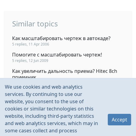
Similar topics
Как масштабировать чертеж в автокаде?
5 replies, 11 Apr 2006
Помогите с масштабировать чертеж!
5 replies, 12 Jun 2009
Как увеличить дальность приема? Hitec 8ch
приемник
31 replies, 11 Nov 2005
We use cookies and web analytics
беспроводная камера - увеличить радиус
services. By continuing to use our
4 replies, 29 Apr 2013
website, you consent to the use of
cookies or similar technologies on this
Как увеличить чертеж?
website, including third-party statistics
5 replies, 26 Jan 2007
Accept
and web analytics services, which may in
some cases collect and process