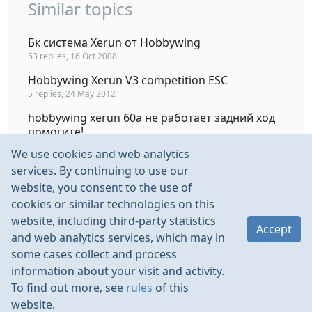
Similar topics
Бк система Xerun от Hobbywing
53 replies, 16 Oct 2008
Hobbywing Xerun V3 competition ESC
5 replies, 24 May 2012
hobbywing xerun 60a не работает задний ход
помогите!
13 replies, 1 Nov 2013
We use cookies and web analytics
ESC HobbyWing XERun 120
services. By continuing to use our
15 replies, 6 Dec 2009
website, you consent to the use of
cookies or similar technologies on this
hobbywing xerun 60a
website, including third-party statistics
16 replies, 28 May 2010
Accept
and web analytics services, which may in
some cases collect and process
information about your visit and activity.
To find out more, see
rules
of this
website.
Rules
Contacts
Language