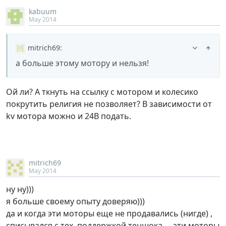
kabuum
May 2014
mitrich69
:
а больше этому мотору и нельзя!
Ой ли? А ткнуть на ссылку с мотором и колесико
покрутить религия не позволяет? В зависимости от
kv мотора можно и 24В подать.
mitrich69
May 2014
ну ну)))
я больше своему опыту доверяю)))
да и когда эти моторы еще не продавались (нигде) ,
списывался с тех. поддержкой теншока, …эти моторы