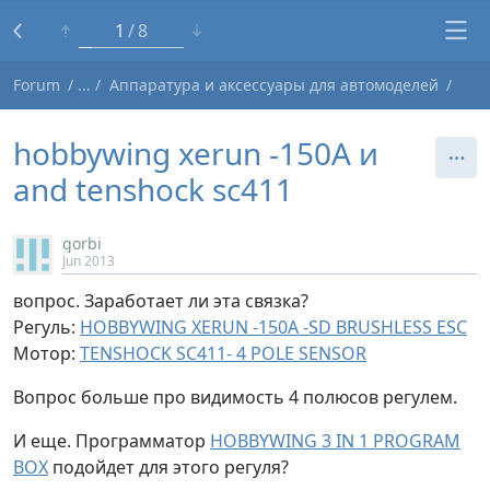
1
8
Forum
Аппаратура и аксессуары для автомоделей
hobbywing xerun -150A и
and tenshock sc411
gorbi
Jun 2013
вопрос. Заработает ли эта связка?
Регуль:
HOBBYWING XERUN -150A -SD BRUSHLESS ESC
Мотор:
TENSHOCK SC411- 4 POLE SENSOR
Вопрос больше про видимость 4 полюсов регулем.
И еще. Программатор
HOBBYWING 3 IN 1 PROGRAM
BOX
подойдет для этого регуля?