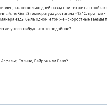
ивлен, т.к. несколько дней назад при тех же настройках 
чный, не Gen2) температура достигала +124С, при том ч
 манера езды была одной и той же - скоростные заезды п
ло ли у кого-нибудь что-то подобное?
 Асфальт, Солнце, Байрон или Рево?