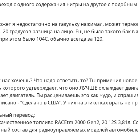
реход с одного содержания нитры на другое с подобным
ожет я недостаточно на газульку нажимал, может терм
… 20 градусов разница на лицо. Ещ не было такого бак в
 при этом было 104С, обычно всегда за 120.
от нас хочешь? Что надо ответить-то? Ты применил ново
 которого удтверждает, что оно ЛУЧШЕ охлаждает двигат
ет двигатель. Ты расцениваешь это как чудо, и спраши
писано - “Сделано в США”. У них на этикетках врать не 
льный перевод:
качественное топливо RACEtm 2000 Gen2, 20 12S 3,81л. 
ьный состав для радиоуправляемых моделей автомобилей