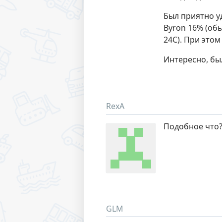
Был приятно уд
Byron 16% (обы
24С). При этом
Интересно, бы
RexA
Подобное что?
GLM