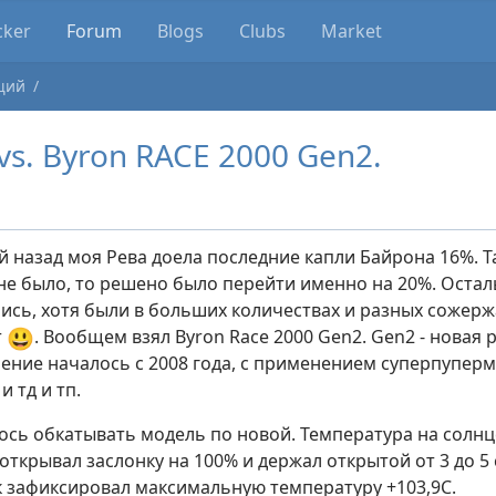
cker
Forum
Blogs
Clubs
Market
щий
vs. Byron RACE 2000 Gen2.
й назад моя Рева доела последние капли Байрона 16%. Т
не было, то решено было перейти именно на 20%. Оста
лись, хотя были в больших количествах и разных сожерж
😃
т
. Вообщем взял Byron Race 2000 Gen2. Gen2 - новая
ление началось с 2008 года, с применением суперпуп
 тд и тп.
ось обкатывать модель по новой. Температура на солнце
открывал заслонку на 100% и держал открытой от 3 до 5
к зафиксировал максимальную температуру +103,9С.