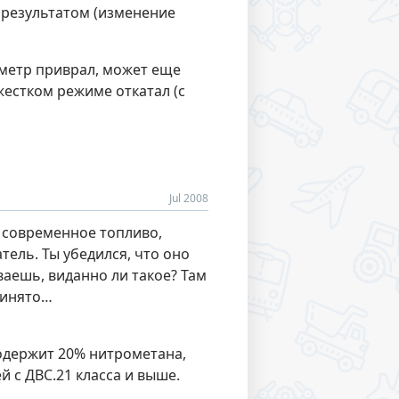
 результатом (изменение
ометр приврал, может еще
 жестком режиме откатал (с
Jul 2008
е современное топливо,
ель. Ты убедился, что оно
ваешь, виданно ли такое? Там
принято…
Содержит 20% нитрометана,
 с ДВС.21 класса и выше.