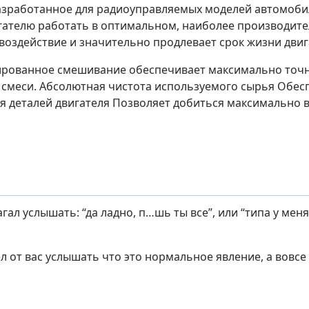
азработанное для радиоуправляемых моделей автомоби
гателю работать в оптимальном, наиболее производит
оздействие и значительно продлевает срок жизни двиг
рованное смешивание обеспечивает максимально точ
смеси. Абсолютная чистота используемого сырья Обе
я деталей двигателя Позволяет добиться максимально 
агал услышать: “да ладно, п…шь ты все”, или “типа у меня 
ел от вас услышать что это нормальное явление, а вовс