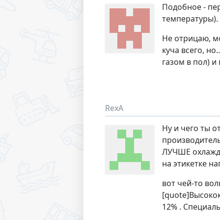
Подобное - пе
температуры).
Не отрицаю, м
куча всего, но
газом в пол) и
RexA
Ну и чего ты 
производитель
ЛУЧШЕ охлажда
на этикетке на
вот чей-то во
[quote]Высоко
12% . Специал