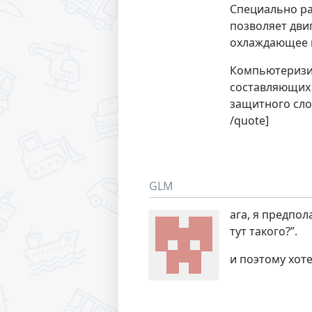
Специально р
позволяет дви
охлаждающее в
Компьютеризи
составляющих 
защитного сло
/quote]
GLM
ага, я предпол
тут такого?”.
и поэтому хот