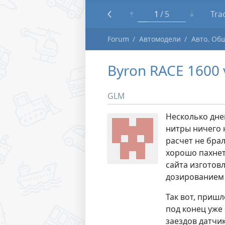
1
5
Tra
Forum
Автомодели
Авто. Об
Byron RACE 1600 
GLM
Несколько дне
нитры ничего 
расчет не бра
хорошо пахне
сайта изготов
дозированием и
Так вот, пришл
под конец уже 
заездов датчи