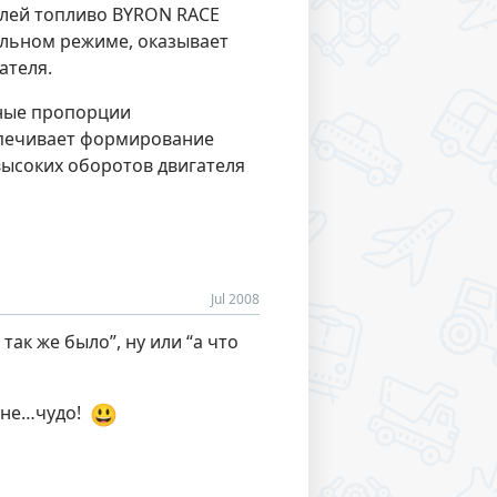
лей топливо BYRON RACE
ельном режиме, оказывает
ателя.
ные пропорции
спечивает формирование
высоких оборотов двигателя
Jul 2008
так же было”, ну или “а что
😃
е не…чудо!