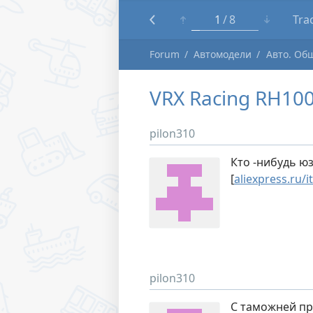
1
8
Tra
Forum
Автомодели
Авто. Об
VRX Racing RH10
pilon310
Кто -нибудь юз
[
aliexpress.ru
pilon310
С таможней пр