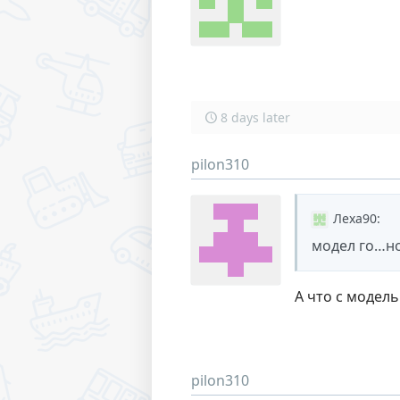
8 days later
pilon310
Леха90
:
модел го…н
А что с модель
pilon310