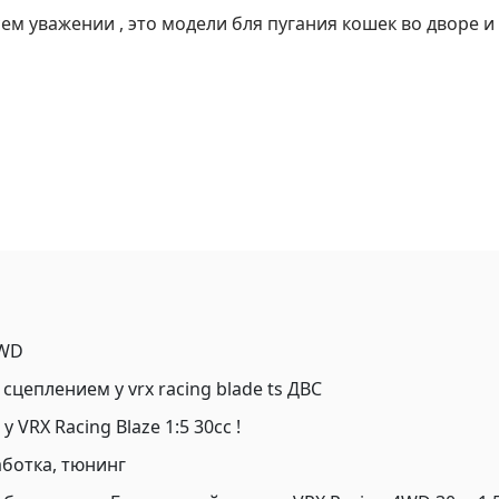
ем уважении , это модели бля пугания кошек во дворе и
4WD
сцеплением у vrx racing blade ts ДВС
 VRX Racing Blaze 1:5 30cc !
аботка, тюнинг