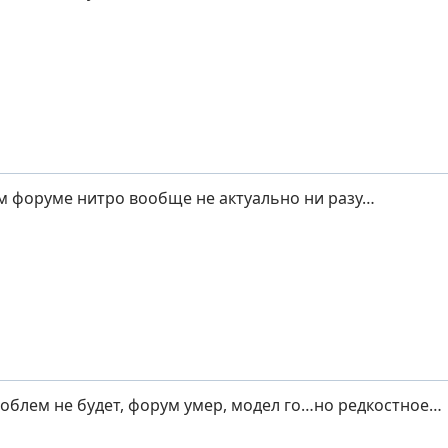
м форуме нитро вообще не актуально ни разу…
облем не будет, форум умер, модел го…но редкостное…