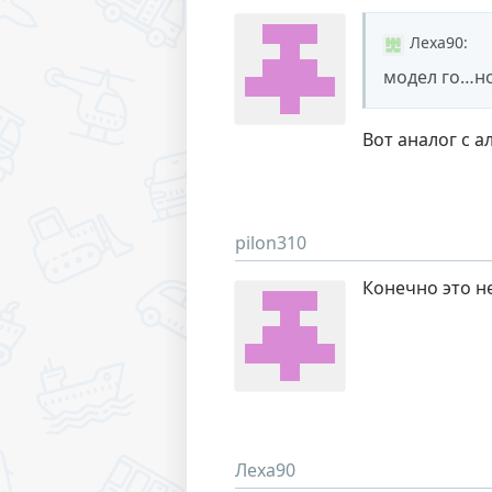
Леха90
:
модел го…н
Вот аналог с 
pilon310
Конечно это н
Леха90