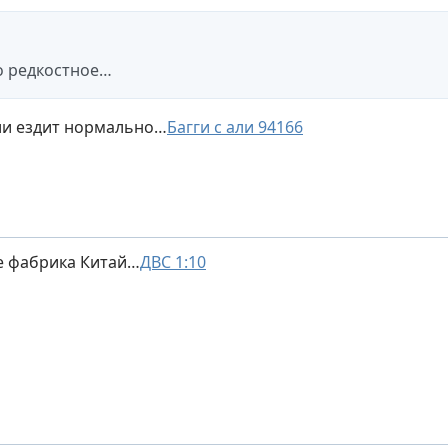
о редкостное…
али ездит нормально…
Багги с али 94166
е фабрика Китай…
ДВС 1:10