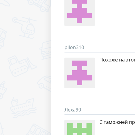
pilon310
Похоже на это
Леха90
С таможней пр