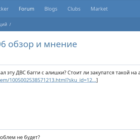
cker
Forum
Blogs
Clubs
Market
щий
06 обзор и мнение
ал эту ДВС багги с алишки? Стоит ли закупатся такой на 
/item/1005002538571213.html?sku_id=12…
]
облем не будет?