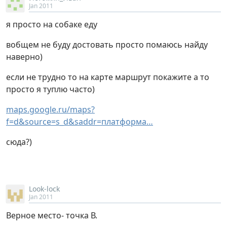
Jan 2011
я просто на собаке еду
вобщем не буду достовать просто помаюсь найду
наверно)
если не трудно то на карте маршрут покажите а то
просто я туплю часто)
maps.google.ru/maps?
f=d&source=s_d&saddr=платформа…
сюда?)
Look-lock
Jan 2011
Верное место- точка В.