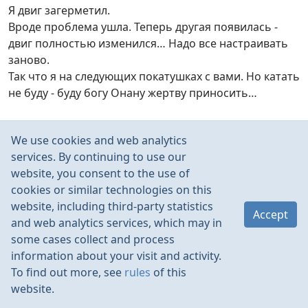
Я двиг загерметил.
Вроде проблема ушла. Теперь другая появилась -
двиг полностью изменился… Надо все настраивать
заново.
Так что я на следующих покатушках с вами. Но катать
не буду - буду богу Онану жертву приносить…
We use cookies and web analytics
services. By continuing to use our
Depzel
Jan 2011
website, you consent to the use of
cookies or similar technologies on this
А меня что-то работой завалили(((
website, including third-party statistics
Наверно после нраздников только выберусь.
Accept
and web analytics services, which may in
Всех с Рождеством!
some cases collect and process
information about your visit and activity.
To find out more, see
rules
of this
website.
Истомин_Иван
Jan 2011