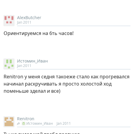
AlexButcher
Jan 2011
Ориентируемся на 6ть часов!
Истомин_Иван
Jan 2011
Renitron у меня седня такоеже стало как прогревался
начинал раскручивать я просто холостой ход
поменьше зделал и все)
Renitron
Истомин_Иван
Jan 2011