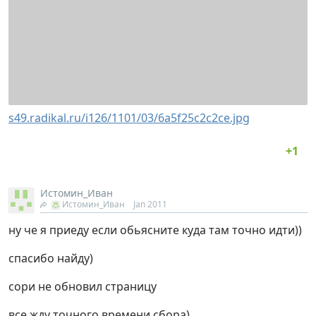
s49.radikal.ru/i126/1101/03/6a5f25c2c2ce.jpg
Истомин_Иван
Истомин_Иван
Jan 2011
ну че я приеду если обьясните куда там точно идти))
спасибо найду)
сори не обновил страницу
все жду точного времени сбора)