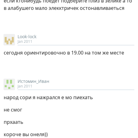
если ктонибудь поедет подберите плиз в зелике а то
в алабушего мало элекктричек остонавливаеться
Look-lock
Jan 2011
сегодня ориентировочно в 19.00 на том же месте
Истомин_Иван
Jan 2011
народ сори я нажрался е мо пиехать
не смог
прхаать
короче вы онеля))