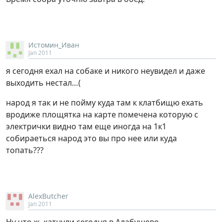
Истомин_Иван
Jan 2011
я сегодня ехал на собаке и никого неувидел и даже
выходить нестал…(
народ я так и не пойму куда там к клатбищю ехать
вродиже площятка на карте помечена которую с
электрички видно там еще иногда на 1к1
собираеться народ это вы про нее или куда
топать???
AlexButcher
Jan 2011