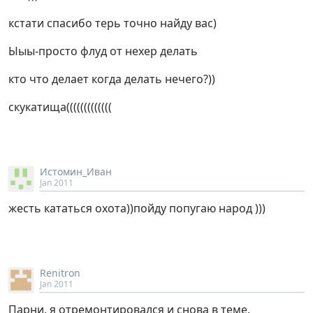
кстати спасибо терь точно найду вас)
Ыыы-просто флуд от нехер делать
кто что делает когда делать нечего?))
скукатища(((((((((((((
Истомин_Иван
Jan 2011
жесть кататься охота))пойду попугаю народ )))
Renitron
Jan 2011
Парни, я отремонтировался и снова в теме.