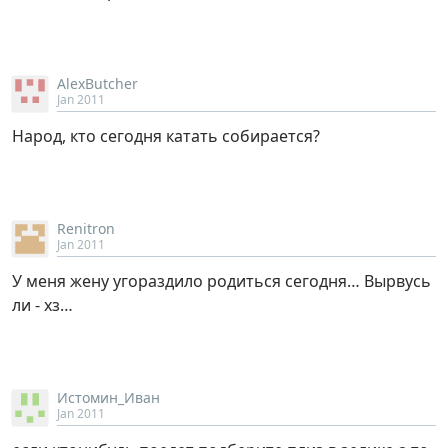
AlexButcher
Jan 2011
Народ, кто сегодня катать собирается?
Renitron
Jan 2011
У меня жену угораздило родиться сегодня… Вырвусь
ли - хз…
Истомин_Иван
Jan 2011