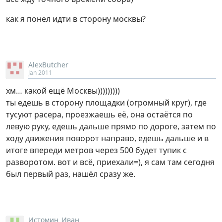
как я понел идти в сторону москвы?
AlexButcher
Jan 2011
хм… какой ещё Москвы)))))))))
ты едешь в сторону площадки (огромный круг), где
тусуют расера, проезжаешь её, она остаётся по
левую руку, едешь дальше прямо по дороге, затем по
ходу движения поворот направо, едешь дальше и в
итоге впереди метров через 500 будет тупик с
разворотом. вот и всё, приехали=), я сам там сегодня
был первый раз, нашёл сразу же.
Истомин_Иван