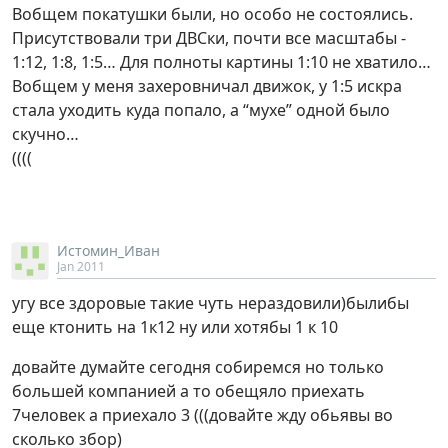
Вобщем покатушки были, но особо не состоялись.
Присутствовали три ДВСки, почти все масштабы -
1:12, 1:8, 1:5… Для полноты картины 1:10 не хватило…
Вобщем у меня захеровничал движок, у 1:5 искра
стала уходить куда попало, а “мухе” одной было
скучно…
((((
Истомин_Иван
Jan 2011
угу все здоровые такие чуть нераздовили)былибы
еще ктонить на 1к12 ну или хотябы 1 к 10
довайте думайте сегодня собиремся но только
большей компанией а то обещяло приехать
7человек а приехало 3 (((довайте жду обьявы во
сколько збор)