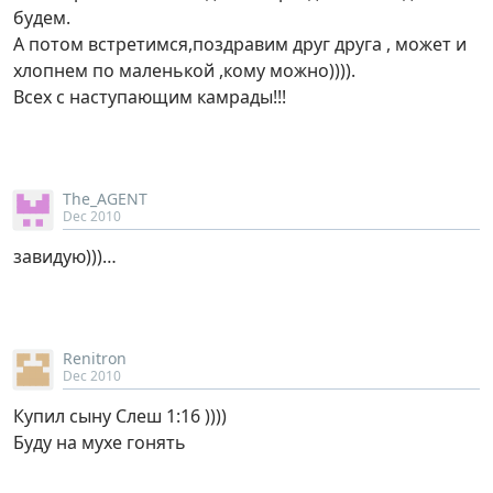
будем.
А потом встретимся,поздравим друг друга , может и
хлопнем по маленькой ,кому можно)))).
Всех с наступающим камрады!!!
The_AGENT
Dec 2010
завидую)))…
Renitron
Dec 2010
Купил сыну Слеш 1:16 ))))
Буду на мухе гонять