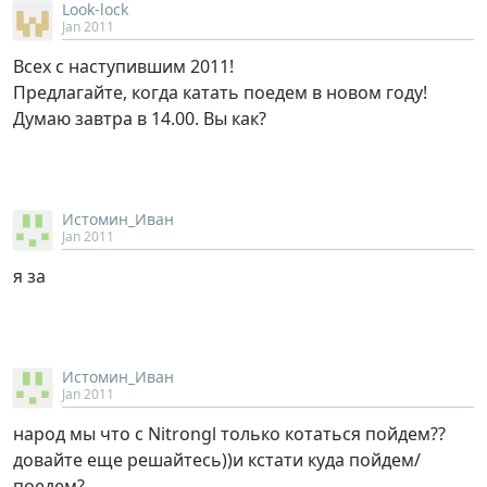
Look-lock
Jan 2011
Всех с наступившим 2011!
Предлагайте, когда катать поедем в новом году!
Думаю завтра в 14.00. Вы как?
Истомин_Иван
Jan 2011
я за
Истомин_Иван
Jan 2011
народ мы что с Nitrongl только котаться пойдем??
довайте еще решайтесь))и кстати куда пойдем/
поедем?