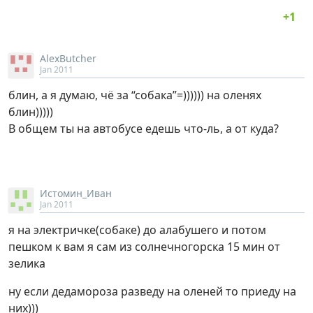
AlexButcher
Jan 2011
блин, а я думаю, чё за “собака”=)))))) на оленях
блин)))))
В общем ты на автобусе едешь что-ль, а от куда?
Истомин_Иван
Jan 2011
я на электричке(собаке) до алабушего и потом
пешком к вам я сам из солнечногорска 15 мин от
зелика
ну если дедамороза разведу на оленей то приеду на
них)))