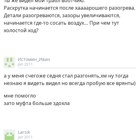
Ты же видел мой трабл воотчию.
Раскрутка начинается после хаааарошего разогрева.
Детали разогреваются, зазоры увеличиваются,
начинается где-то сосать воздух… При чем тут
холостой ход?
Истомин_Иван
Jan 2011
а у меня счегоже седня стал разгонять,хм ну тогда
незнаю я видеть видел но всегда пробую все врянты)
мне помогло
зато муфта больше здохла
Larsik
Jan 2011