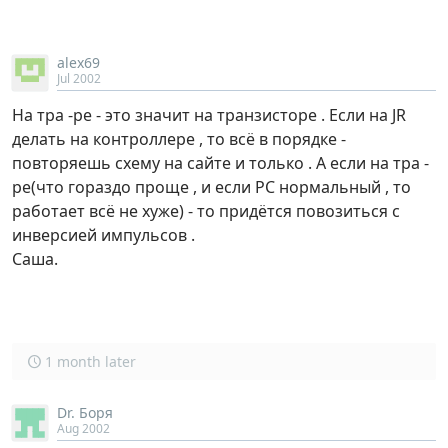
alex69
Jul 2002
На тра -ре - это значит на транзисторе . Если на JR
делать на контроллере , то всё в порядке -
повторяешь схему на сайте и только . А если на тра -
ре(что гораздо проще , и если РС нормальный , то
работает всё не хуже) - то придётся повозиться с
инверсией импульсов .
Саша.
1 month later
Dr. Боря
Aug 2002