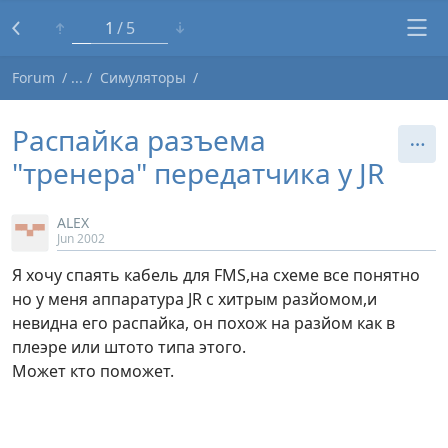
1
5
Forum
Симуляторы
Распайка разъема
"тренера" передатчика у JR
ALEX
Jun 2002
Я хочу спаять кабель для FMS,на схеме все понятно
но у меня аппаратура JR c хитрым разйомом,и
невидна его распайка, он похож на разйом как в
плеэре или штото типа этого.
Может кто поможет.