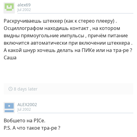
alex69
Jul 2002
Раскручиваешь штеккер (как к стерео плееру) .
Осциллографом находишь контакт , на котором
вмдны прямоугольние импульсы , причём питание
включится автоматически при включении штеккера .
А какой шнур хочешь делать на ПИКе или на тра-ре ?
Саша
8 days later
ALEX2002
Jul 2002
Вобшето на PICе.
P.S. А что такое тра-ре ?