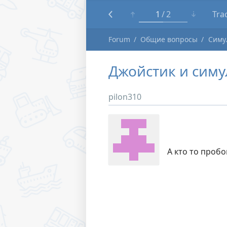
1
2
Tra
Forum
Общие вопросы
Симу
Джойстик и симу
pilon310
А кто то пробо