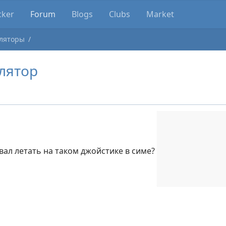
cker
Forum
Blogs
Clubs
Market
ляторы
лятор
вал летать на таком джойстике в симе?