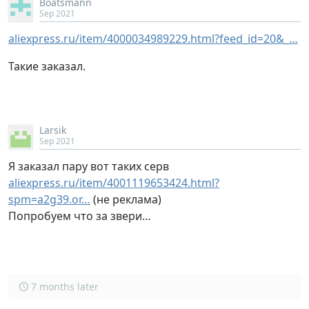
Boatsmann
Sep 2021
aliexpress.ru/item/4000034989229.html?feed_id=20&_…
Такие заказал.
Larsik
Sep 2021
Я заказал пару вот таких серв
aliexpress.ru/item/4001119653424.html?
spm=a2g39.or…
(не реклама)
Попробуем что за звери…
7 months later