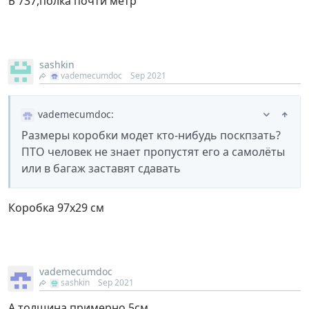
Б 737,полка почти метр
sashkin
vademecumdoc
Sep 2021
vademecumdoc
:
Размеры коробки модет кто-нибудь поскпзать?
ПТО человек не знает пропустят его а самолёты
или в багаж заставят сдавать
Коробка 97х29 см
vademecumdoc
sashkin
Sep 2021
А толщина примерно 5см