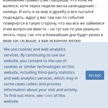
изменений правил (сам говоришь, что конь не
валялся, хотя через неделю весна календарная) –
налицо. И хоть я за мир и дружбу и все пытался
подождать, вдруг у вас там как-то события
повернутся в такую сторону, что мы все же займемся
этим вопросом вместе – но тут как-то уже реально
летать пора, так что в ближайшие дни будет релиз в
виде как см.выше, а вам искренне желаю
разобраться так, чтобы все остались довольны и
We use cookies and web analytics
никто не поссорился ни с кем. В конечном счете
services. By continuing to use our
главное – именно это (а не доказательство своей
website, you consent to the use of
правоты и пропихивание своих хотелок). Нас и так не
cookies or similar technologies on this
слишком дофига, чтобы воевать (не в небе) за то, с
website, including third-party statistics
Accept
какого конца яйцо разбивать…
and web analytics services, which may in
some cases collect and process
information about your visit and activity.
To find out more, see
rules
of this
website.
Moonlight_Dreamer
Feb 2020