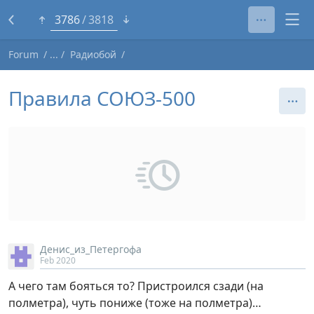
3763
3818
Forum
Радиобой
Правила СОЮЗ-500
Денис_из_Петергофа
Feb 2020
А чего там бояться то? Пристроился сзади (на
полметра), чуть пониже (тоже на полметра)…