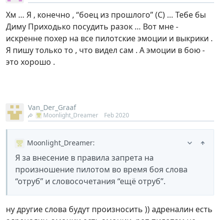
Хм … Я , конечно , “боец из прошлого” (С) … Тебе бы
Диму Приходько посудить разок … Вот мне -
искренне похер на все пилотские эмоции и выкрики .
Я пишу только то , что видел сам . А эмоции в бою -
это хорошо .
Van_Der_Graaf
Moonlight_Dreamer
Feb 2020
Moonlight_Dreamer
:
Я за внесение в правила запрета на
произношение пилотом во время боя слова
“отруб” и словосочетания “ещё отруб”.
ну другие слова будут произносить )) адреналин есть