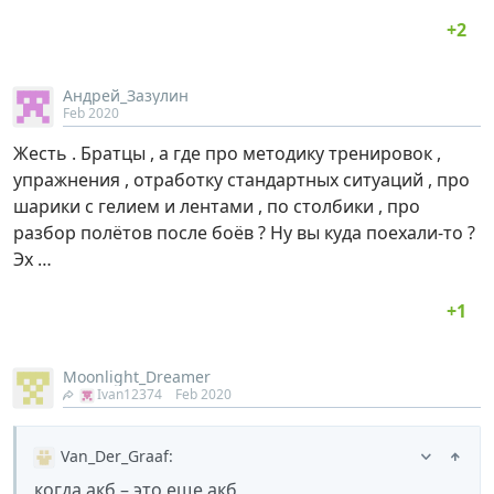
Андрей_Зазулин
Feb 2020
Жесть . Братцы , а где про методику тренировок ,
упражнения , отработку стандартных ситуаций , про
шарики с гелием и лентами , по столбики , про
разбор полётов после боёв ? Ну вы куда поехали-то ?
Эх …
Moonlight_Dreamer
Ivan12374
Feb 2020
Van_Der_Graaf
:
когда акб – это еще акб