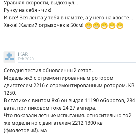
Уравнял скорости, выдохнул…
Ручку на себя - чик!
И все! Вся лента у тебя в намоте, а у него на хвосте…
😁
😁
😁
😁
😁
Ха-ха! Жалкий огрызочек в 50см!
IKAR
Feb 2020
Сегодня тестил обновленный сетап.
Модель як3 с отремонтированным ротором
двигателем 2216 с отремонтированным ротором. КВ
1250.
В статике с винтом 8х6 он выдал 11190 оборотов, 284
вата, при пиковом токе 24,27 ампера.
Что показали летные испытания. относительно той
же модели но с двигателем 2212 1300 кв
(фиолетовый). ма