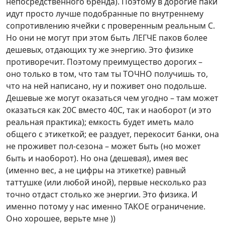
непосредственного бренда). Поэтому в дорогие паки
идут просто лучше подобранные по внутреннему
сопротивлению ячейки с проверенным реальным С.
Но они не могут при этом быть ЛЕГЧЕ паков более
дешевых, отдающих ту же энергию. Это физике
противоречит. Поэтому преимущество дорогих –
оно только в том, что там ты ТОЧНО получишь то,
что на ней написано, ну и поживет оно подольше.
Дешевые же могут оказаться чем угодно – там может
оказаться как 20С вместо 40С, так и наоборот (и это
реальная практика); емкость будет иметь мало
общего с этикеткой; ее раздует, перекосит банки, она
не проживет пол-сезона – может быть (но может
быть и наоборот). Но она (дешевая), имея вес
(именно вес, а не цифры на этикетке) равный
таттушке (или любой иной), первые несколько раз
точно отдаст столько же энергии. Это физика. И
именно потому у нас именно ТАКОЕ ограничение.
Оно хорошее, верьте мне ))