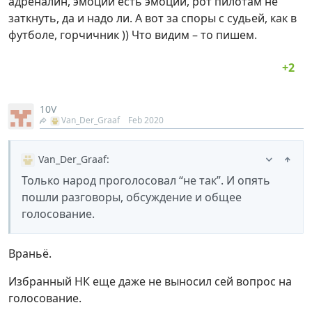
адреналин, эмоции есть эмоции, рот пилотам не
заткнуть, да и надо ли. А вот за споры с судьей, как в
футболе, горчичник )) Что видим – то пишем.
10V
Van_Der_Graaf
Feb 2020
Van_Der_Graaf
:
Только народ проголосовал “не так”. И опять
пошли разговоры, обсуждение и общее
голосование.
Враньё.
Избранный НК еще даже не выносил сей вопрос на
голосование.