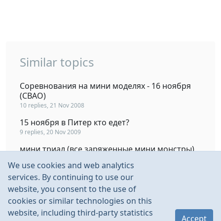
Similar topics
Соревнования на мини моделях - 16 ноября
(СВАО)
10 replies, 21 Nov 2008
15 ноября в Питер кто едет?
9 replies, 20 Nov 2009
мини триал (все заряженные мини монстры)
24 replies, 25 Aug 2007
We use cookies and web analytics
Регулятор от мини-т для мини-з монстра.
services. By continuing to use our
13 replies, 28 Dec 2005
website, you consent to the use of
cookies or similar technologies on this
Гонки мини в Питере.
website, including third-party statistics
12 replies, 28 Feb 2007
Accept