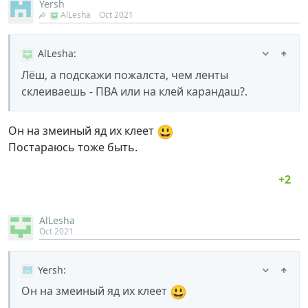
Yersh
AlLesha
Oct 2021
AlLesha
:
Лёш, а подскажи пожалста, чем ленты
склеиваешь - ПВА или на клей карандаш?.
😃
Он на змеиный яд их клеет
Постараюсь тоже быть.
AlLesha
Oct 2021
Yersh
:
😃
Он на змеиный яд их клеет