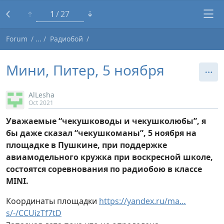
1
27
Forum
Радиобой
Мини, Питер, 5 ноября
AlLesha
Oct 2021
Уважаемые “чекушководы и чекушколюбы”, я
бы даже сказал “чекушкоманы”, 5 ноября на
площадке в Пушкине, при поддержке
авиамодельного кружка при воскресной школе,
состоятся соревнования по радиобою в классе
MINI.
Координаты площадки
https://yandex.ru/ma…
s/-/CCUizTf7tD