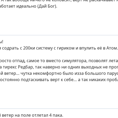
ботает идеально (Дай Бог).
ы!
 содрать с 200ки систему с гириком и впулить её в Ато
росто отпад, самое то вместо симулятора, позволят лет
на тирекс Редбар, так наверно ни одних выходных не пр
ой ветер… чутка некомфортно было изза большого парус
остоянно подтаскивать верт к себе… а так никаких про
 ветер на поле отлетал 4 пака.