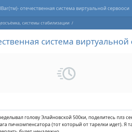
cker
Forum
Blogs
Clubs
Market
деосъёмка, системы стабилизации
чественная система виртуальной
еределывал голову Элайновской 500ки, поделитесь плз с
ага пичкомпенсатора (тот который от тарелки идет). Я т
верлить будет ненадежно.