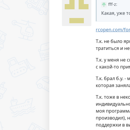
fff-z
:
Какая, уже 
rcopen.com/fo
Т.к. не было я
тратиться и не
Т.к. у меня не
с какой-то пр
Т.к. брал б.у.
которая заняла
Т.к. тоже в н
индивидуально
моя программа
производил), 
поддержки в в