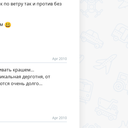
 по ветру так и против без
😃
ем
Apr 2010
чивать крашем…
тикальная дерготня, от
аются очень долго…
Apr 2010