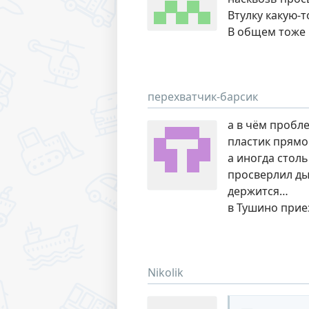
Втулку какую-т
В общем тоже
перехватчик-барсик
а в чём пробле
пластик прямо
а иногда стол
просверлил ды
держится…
в Тушино прие
Nikolik