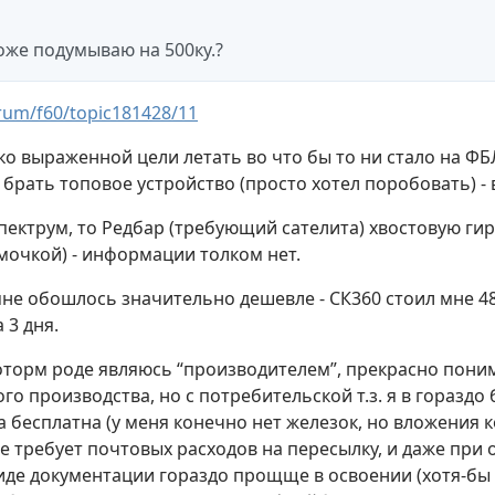
тоже подумываю на 500ку.?
rum/f60/topic181428/11
рко выраженной цели летать во что бы то ни стало на ФБ
 брать топовое устройство (просто хотел поробовать) - 
 спектрум, то Редбар (требующий сателита) хвостовую ги
имочкой) - информации толком нет.
 - мне обошлось значительно дешевле - СК360 стоил мне 4
 3 дня.
екоторм роде являюсь “производителем”, прекрасно пон
го производства, но с потребительской т.з. я в горазд
 бесплатна (у меня конечно нет железок, но вложения к
не требует почтовых расходов на пересылку, и даже при
иде документации гораздо прощще в освоении (хотя-бы 