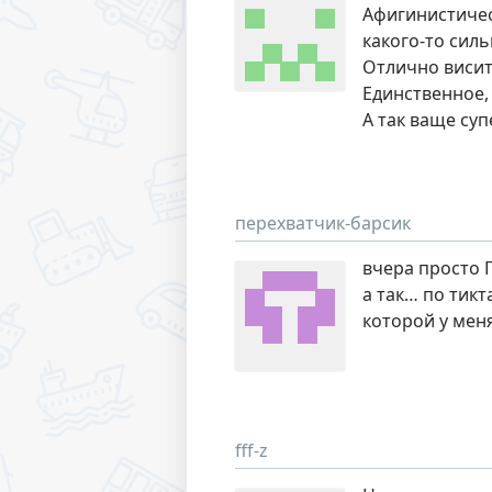
Афигинистическ
какого-то сил
Отлично висит
Единственное,
А так ваще суп
перехватчик-барсик
вчера просто 
а так… по тикт
которой у мен
fff-z