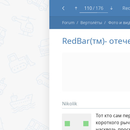
80
176
Tra
Forum
Вертолёты
Фото и ви
RedBar(тм)- оте
Nikolik
Тот кто сам п
короткого рыч
насквозь прос