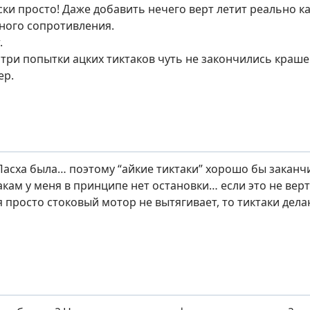
и просто! Даже добавить нечего верт летит реально как
ьного сопротивления.
.
 три попытки ацких тиктаков чуть не закончились краш
ер.
Пасха была… поэтому “айкие тиктаки” хорошо бы закан
акам у меня в принципе нет остановки… если это не вер
я просто стоковый мотор не вытягивает, то тиктаки дел