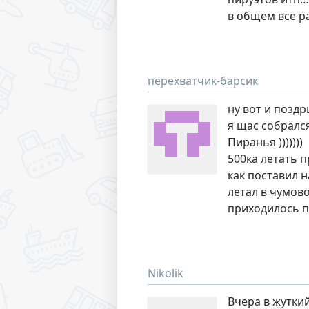
в общем все ра
перехватчик-барсик
ну вот и поздр
я щас собрался
Пиранья )))))))
500ка летать п
как поставил 
летал в чумов
приходилось п
Nikolik
Вчера в жуткий