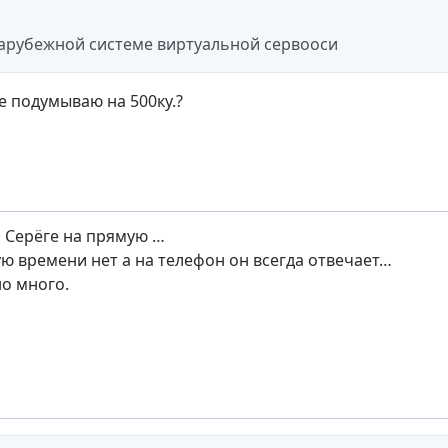
зарубежной системе виртуальной сервооси
е подумываю на 500ку.?
 Серёге на прямую …
ую времени нет а на телефон он всегда отвечает…
о много.