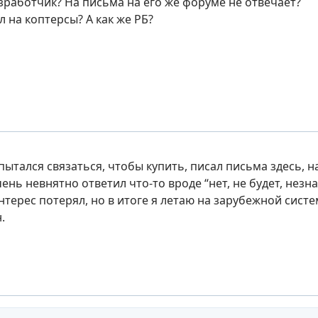
азработчик? На письма на его же форуме не отвечает?
 на коптерсы? А как же РБ?
пытался связаться, чтобы купить, писал письма здесь, н
ень невнятно ответил что-то вроде “нет, не будет, незн
нтерес потерял, но в итоге я летаю на зарубежной сист
.