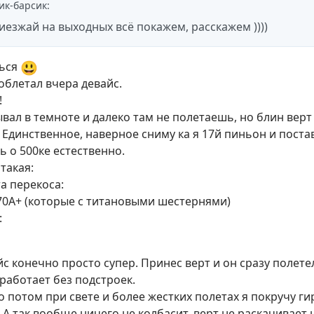
ик-барсик
:
иезжай на выходных всё покажем, расскажем ))))
😃
ться
 облетал вчера девайс.
!
вал в темноте и далеко там не полетаешь, но блин верт
 Единственное, наверное сниму ка я 17й пиньон и пост
ь о 500ке естественно.
такая:
а перекоса:
0A+ (которые с титановыми шестернями)
:
с конечно просто супер. Принес верт и он сразу полетел 
 работает без подстроек.
 потом при свете и более жестких полетах я покручу ги
А так вообще ничего не колбасит, верт не раскачивает 