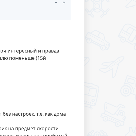
 оч интересный и правда
авлю поменьше (15й
без настроек, т.е. как дома
рик на предмет скорости
никуда и хвост как прибитый,