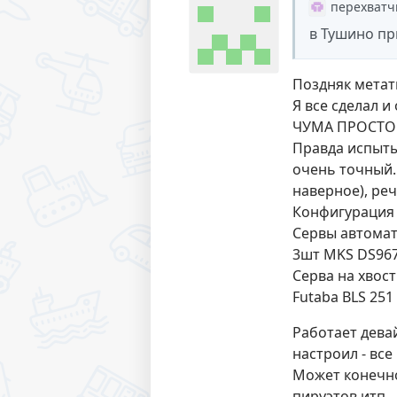
перехватч
в Тушино пр
Поздняк мета
Я все сделал и
ЧУМА ПРОСТО
Правда испыты
очень точный.
наверное), реч
Конфигурация 
Сервы автомат
3шт MKS DS967
Серва на хвост
Futaba BLS 251
Работает девай
настроил - все
Может конечно
пируэтов итп… 