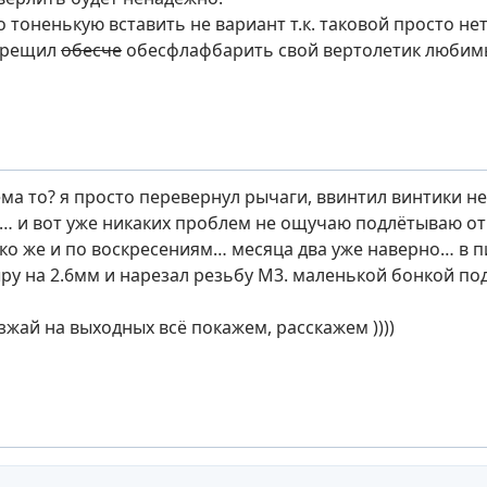
о тоненькую вставить не вариант т.к. таковой просто нет
 рещил
обесче
обесфлафбарить свой вертолетик любим
ма то? я просто перевернул рычаги, ввинтил винтики не
… и вот уже никаких проблем не ощучаю подлётываю от 
ько же и по воскресениям… месяца два уже наверно… в 
ру на 2.6мм и нарезал резьбу М3. маленькой бонкой по
зжай на выходных всё покажем, расскажем ))))