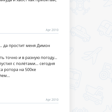
Apr 2010
м… да простит меня Димон
ать точно и в разную погоду…
опустил с полётами… сегодня
а ротора на 500ке
блем…
Apr 2010