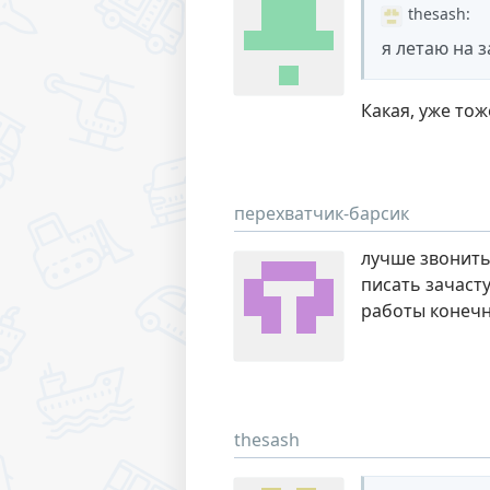
thesash
:
я летаю на 
Какая, уже тож
перехватчик-барсик
лучше звонить
писать зачаст
работы конечн
thesash