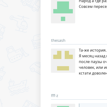
Народ а где р
Совсем пересел
thesash
Та-же история.
Я месяц назад 
после паузы оч
человек, или и
кстати доволен
fff-z