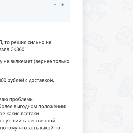
Л, то решил сильно не
взял СК360.
ру не включает (вернее только
800 рублей с доставкой,
имаю проблемы
о более выгодном положении:
ое-какие всётаки
 отсутсвии качественной
потому-что хоть какой-то