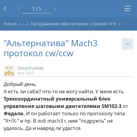
1
5
Forum
Программное обеспечение станков ЧПУ
"Альтернатива" Mach3
протокол cw/ccw
OlegShadow
Nov 2020
Добрый день.
А есть ли сабж? что-то не могу найти. У меня есть
Трехкоординатный универсальный блок
управления шаговыми двигателями SM102-3
от
Федала.
И он работает только по протоколу типа
“X+/X-” и пр. В лоб mach3 с ним “подружть” не
удалось. Да и навряд ли удастся.