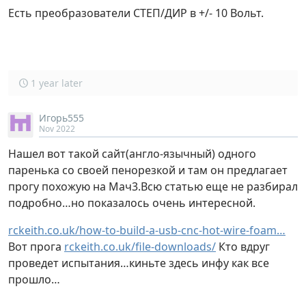
Есть преобразователи СТЕП/ДИР в +/- 10 Вольт.
1 year later
Игорь555
Nov 2022
Нашел вот такой сайт(англо-язычный) одного
паренька со своей пенорезкой и там он предлагает
прогу похожую на Мач3.Всю статью еще не разбирал
подробно…но показалось очень интересной.
rckeith.co.uk/how-to-build-a-usb-cnc-hot-wire-foam…
Вот прога
rckeith.co.uk/file-downloads/
Кто вдруг
проведет испытания…киньте здесь инфу как все
прошло…