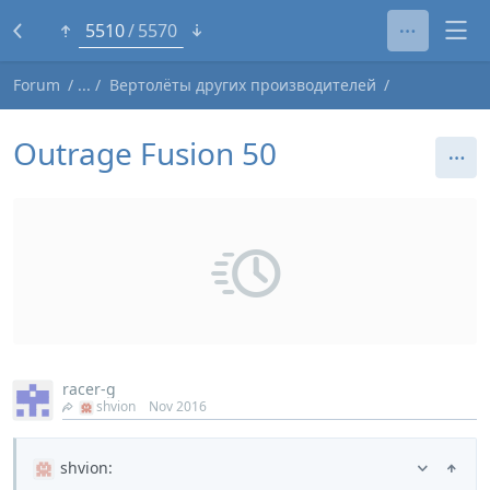
5486
5570
Forum
Вертолёты других производителей
Outrage Fusion 50
racer-g
shvion
Nov 2016
shvion
: