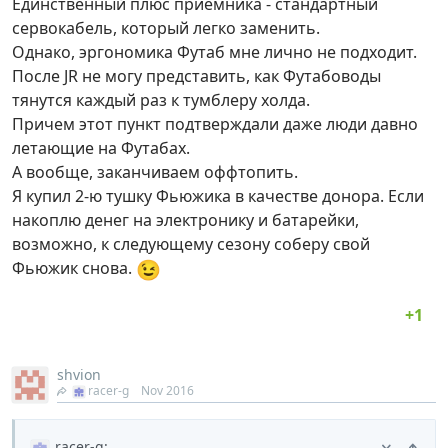
Единственный плюс приемника - стандартный
сервокабель, который легко заменить.
Однако, эргономика Футаб мне лично не подходит.
После JR не могу представить, как Футабоводы
тянутся каждый раз к тумблеру холда.
Причем этот пункт подтверждали даже люди давно
летающие на Футабах.
А вообще, заканчиваем оффтопить.
Я купил 2-ю тушку Фьюжика в качестве донора. Если
накоплю денег на электронику и батарейки,
возможно, к следующему сезону соберу свой
😉
Фьюжик снова.
shvion
racer-g
Nov 2016
racer-g
: