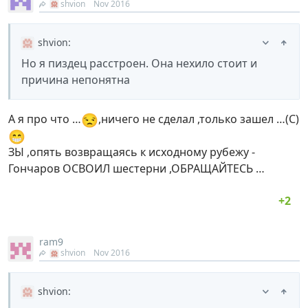
shvion
Nov 2016
shvion
:
Но я пиздец расстроен. Она нехило стоит и
причина непонятна
😒
А я про что …
,ничего не сделал ,только зашел …(С)
😁
ЗЫ ,опять возвращаясь к исходному рубежу -
Гончаров ОСВОИЛ шестерни ,ОБРАЩАЙТЕСЬ …
ram9
shvion
Nov 2016
shvion
: