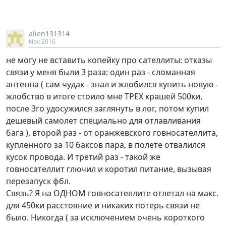
alien131314
Nov 2016
не могу не вставить копейку про сателлиты: отказы
связи у меня были 3 раза: один раз - сломанная
антенна ( сам чудак - знал и жлобился купить новую -
жлобство в итоге стоило мне ТРЕХ крашей 500ки,
после 3го удосужился заглянуть в лог, потом купил
дешевый самолет специально для отлавливания
бага ), второй раз - от оранжевского говносателлита,
купленного за 10 баксов пара, в полете отвалился
кусок провода. И третий раз - такой же
говносателлит глючил и коротил питание, вызывая
перезапуск фбл.
Связь? Я на ОДНОМ говносателлите отлетал на макс.
для 450ки расстояние и никаких потерь связи не
было. Никогда ( за исключением очень короткого