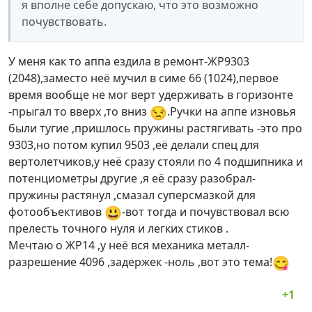
я вполне себе допускаю, что это возможно
почувствовать.
У меня как то аппа ездила в ремонт-ЖР9303
(2048),заместо неё мучил в симе 66 (1024),первое
время вообще не мог верт удерживать в горизонте
😒
-прыгал то вверх ,то вниз
.Ручки на аппе изновья
были тугие ,пришлось пружины растягивать -это про
9303,но потом купил 9503 ,её делали спец для
вертолетчиков,у неё сразу стояли по 4 подшипника и
потенциометры другие ,я её сразу разобрал-
пружины растянул ,смазал суперсмазкой для
😃
фотообъективов
-вот тогда и почувствовал всю
прелесть точного нуля и легких стиков .
Мечтаю о ЖР14 ,у неё вся механика металл-
😋
разрешение 4096 ,задержек -ноль ,вот это тема!