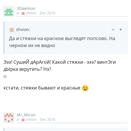
3Daemon
shvion
Dec 2016
shvion
:
Да и стяжки на красном выглядят попсово. На
черном их не видно
Эээ! СушиЙ дАрАгой! Какой стяжки - эээ? винтЭги
дЫрка вкрутить? Нэ?
😉
кстати, стяжки бывают и красные
Mr_Miron
shvion
Dec 2016