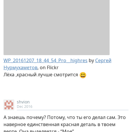
WP_20161207_18_44_54_Pro__highres
by
Сергей
Нурмухаметов
, on Flickr
😃
Лёха ,красный лучше смотрится
shvion
Dec 2016
А знаешь почему? Потому, что ты его делал сам. Это
наверное единственная красная деталь в твоем
верте. Она выделяется - “Мое”.