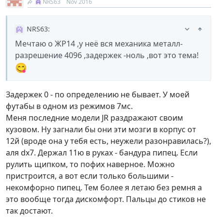
NRS63
Nov 2016
NRS63
:
Мечтаю о ЖР14 ,у неё вся механика металл-
разрешение 4096 ,задержек -ноль ,вот это тема!
😋
Задержек 0 - по определению не бывает. У моей
футабы в одном из режимов 7мс.
Меня последние модели JR раздражают своим
кузовом. Ну загнали бы они эти мозги в корпус от
12й (вроде она у тебя есть, неужели разонравилась?),
аля dx7. Держал 11ю в руках - бандура пипец. Если
рулить щипком, то пофих наверное. Можно
пристроится, а вот если только большими -
некомфорно пипец. Тем более я летаю без ремня а
это вообще тогда дискомфорт. Пальцы до стиков не
так достают.