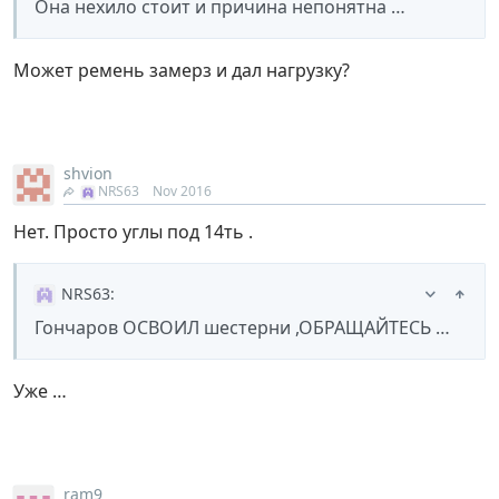
Она нехило стоит и причина непонятна …
Может ремень замерз и дал нагрузку?
shvion
NRS63
Nov 2016
Нет. Просто углы под 14ть .
NRS63
:
Гончаров ОСВОИЛ шестерни ,ОБРАЩАЙТЕСЬ …
Уже …
ram9