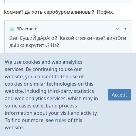
Космик? Да хоть серобуромалиновый. Пофих.
3Daemon
:
Эээ! СушиЙ дАрАгой! Какой стяжки - эээ? винтЭги
дЫрка вкрутить? Нэ?
We use cookies and web analytics
Нэ. Тама, гдэ ана у мэнэ - дырко над водухэ …
services. By continuing to use our
website, you consent to the use of
cookies or similar technologies on this
website, including third-party statistics
3Daemon
Accept
shvion
Dec 2016
and web analytics services, which may in
some cases collect and process
information about your visit and activity.
shvion
:
To find out more, see
rules
of this
стяжки на красном выглядят попсово
website.