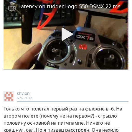
Latency on rudder Logo 550 DSMX 22 ms
shvion
Nov 2016
Только что полетал первый раз на фьюжне в -6. На
втором полете (почему не на первом?) - сгрызло
половину основной на питчпампе. Ничего не
крашнул, сел. Но я пиздец расстроен. Она нехило