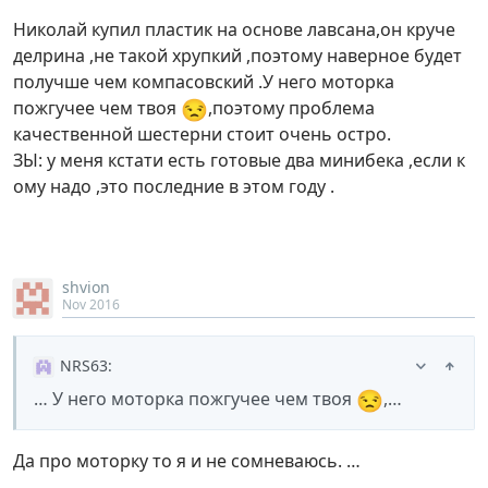
Николай купил пластик на основе лавсана,он круче
делрина ,не такой хрупкий ,поэтому наверное будет
получше чем компасовский .У него моторка
😒
пожгучее чем твоя
,поэтому проблема
качественной шестерни стоит очень остро.
ЗЫ: у меня кстати есть готовые два минибека ,если к
ому надо ,это последние в этом году .
shvion
Nov 2016
NRS63
:
😒
… У него моторка пожгучее чем твоя
,…
Да про моторку то я и не сомневаюсь. …