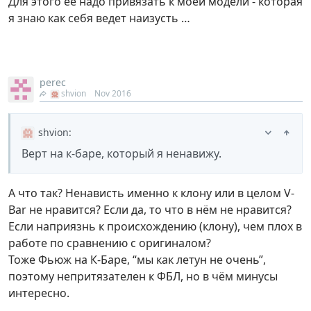
Для этого ее надо привязать к моей модели - которая
я знаю как себя ведет наизусть …
perec
shvion
Nov 2016
shvion
:
Верт на к-баре, который я ненавижу.
А что так? Ненависть именно к клону или в целом V-
Bar не нравится? Если да, то что в нём не нравится?
Если наприязнь к происхождению (клону), чем плох в
работе по сравнению с оригиналом?
Тоже Фьюж на К-Баре, “мы как летун не очень”,
поэтому непритязателен к ФБЛ, но в чём минусы
интересно.