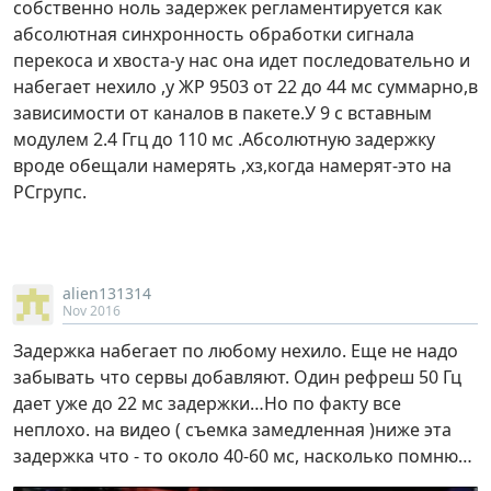
собственно ноль задержек регламентируется как
абсолютная синхронность обработки сигнала
перекоса и хвоста-у нас она идет последовательно и
набегает нехило ,у ЖР 9503 от 22 до 44 мс суммарно,в
зависимости от каналов в пакете.У 9 с вставным
модулем 2.4 Ггц до 110 мс .Абсолютную задержку
вроде обещали намерять ,хз,когда намерят-это на
РСгрупс.
alien131314
Nov 2016
Задержка набегает по любому нехило. Еще не надо
забывать что сервы добавляют. Один рефреш 50 Гц
дает уже до 22 мс задержки…Но по факту все
неплохо. на видео ( съемка замедленная )ниже эта
задержка что - то около 40-60 мс, насколько помню…