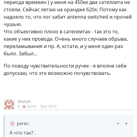
периода времеин ) у меня на 450ке два сателлита не
стояли. Сейчас летаю на орандже 620х. Потому как
надоело то, что лог забит antenna switched и прочей
чушью.
Что объективно плохо в сателлитах - так это то,
какие у них провода. Очень много случаев обрыва,
переламывания и пр. А, кстати, и у меня один раз
было. Забыл…
По поводу чувствительности ручек - я вполне себе
допускаю, что это возможно почувствовать.
shvion
perec
Nov 2016
perec
:
А что так? .