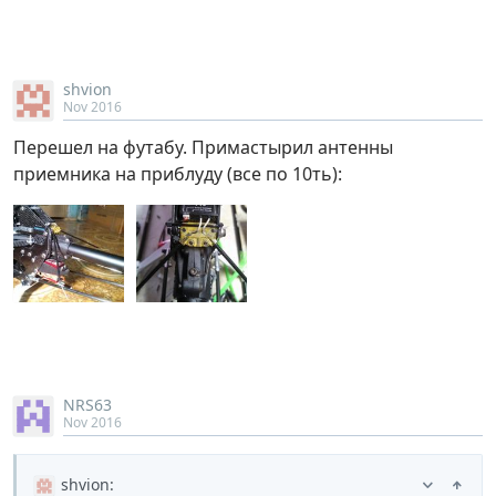
shvion
Nov 2016
Перешел на футабу. Примастырил антенны
приемника на приблуду (все по 10ть):
NRS63
Nov 2016
shvion
: