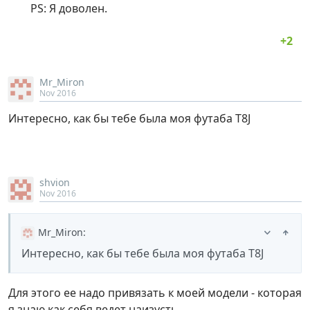
PS: Я доволен.
Mr_Miron
Nov 2016
Интересно, как бы тебе была моя футаба T8J
shvion
Nov 2016
Mr_Miron
:
Интересно, как бы тебе была моя футаба T8J
Для этого ее надо привязать к моей модели - которая
я знаю как себя ведет наизусть …