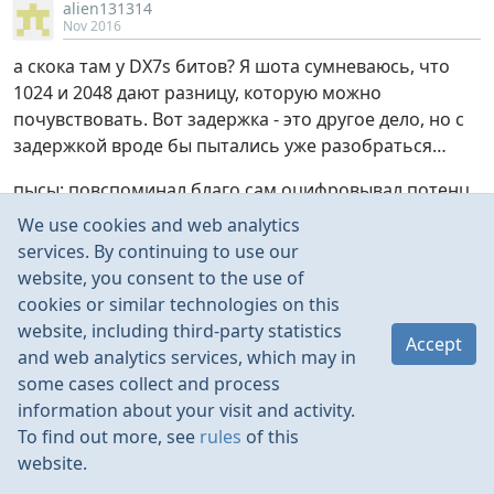
alien131314
Nov 2016
а скока там у DX7s битов? Я шота сумневаюсь, что
1024 и 2048 дают разницу, которую можно
почувствовать. Вот задержка - это другое дело, но с
задержкой вроде бы пытались уже разобраться…
пысы: повспоминал благо сам оцифровывал потенц.
1024 - это 10 бит. Для китайского говнопотенца 10
We use cookies and web analytics
бит по - моему было норм, больше - бессмысленно.
services. By continuing to use our
Нормальный - ну да, допускаю, что 11 бит ( 2048 )
website, you consent to the use of
еще можно почувствовать. Но 12 ( 4096 ) - это уже
cookies or similar technologies on this
скорее фантастика…
website, including third-party statistics
Accept
тут скорее в задержке собака порылась…
and web analytics services, which may in
some cases collect and process
information about your visit and activity.
To find out more, see
rules
of this
shvion
website.
NRS63
Nov 2016