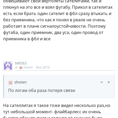
обвешивают свои вертолеты сателитами, так и
плюнул на это все и взял футабу. Прикол в сателитах
есть если брать один сателит в фбл сразу втыкать и
без приемника, что как я понял в реале не очень
работает в плане сигналоустойчивости. Поэтому
футаба, один приемник, два уса, один провод от
приемника в фбл и все
NRS63
shvion
Nov 2016
shvion
:
По логам оба раза потеря связи
На сателлитах я такое тоже видел несколько раз,но
тут небольшой момент- флайбарлесс их очень
быстро обсчитывает,и если по её мнению была