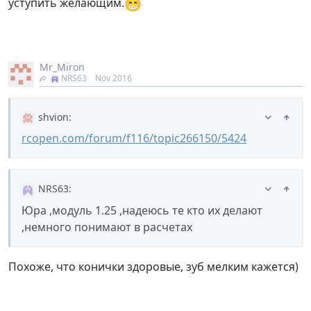
😁
уступить желающим.
Mr_Miron
NRS63
Nov 2016
shvion
:
rcopen.com/forum/f116/topic266150/5424
NRS63
:
Юра ,модуль 1.25 ,надеюсь те кто их делают
,немного понимают в расчетах
Похоже, что конички здоровые, зуб мелким кажется)