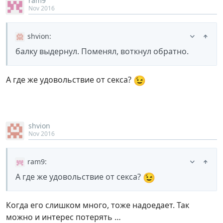
ram9
Nov 2016
shvion
:
балку выдернул. Поменял, воткнул обратно.
😉
А где же удовольствие от секса?
shvion
Nov 2016
ram9
:
😉
А где же удовольствие от секса?
Когда его слишком много, тоже надоедает. Так
можно и интерес потерять …