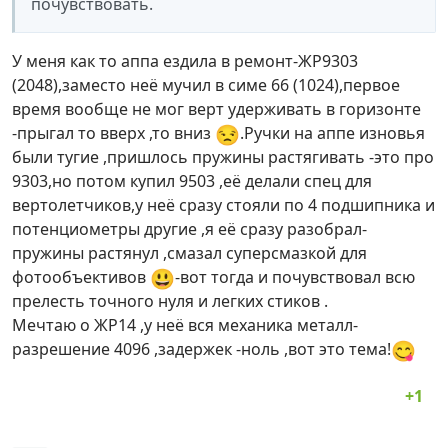
почувствовать.
У меня как то аппа ездила в ремонт-ЖР9303
(2048),заместо неё мучил в симе 66 (1024),первое
время вообще не мог верт удерживать в горизонте
😒
-прыгал то вверх ,то вниз
.Ручки на аппе изновья
были тугие ,пришлось пружины растягивать -это про
9303,но потом купил 9503 ,её делали спец для
вертолетчиков,у неё сразу стояли по 4 подшипника и
потенциометры другие ,я её сразу разобрал-
пружины растянул ,смазал суперсмазкой для
😃
фотообъективов
-вот тогда и почувствовал всю
прелесть точного нуля и легких стиков .
Мечтаю о ЖР14 ,у неё вся механика металл-
😋
разрешение 4096 ,задержек -ноль ,вот это тема!