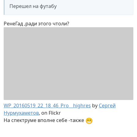
Перешел на футабу
РенеГад ,ради этого чтоли?
WP_20160519_22_18_46_Pro__highres
by
Сергей
Нурмухаметов
, on Flickr
😁
На спектруме вполне себе -также