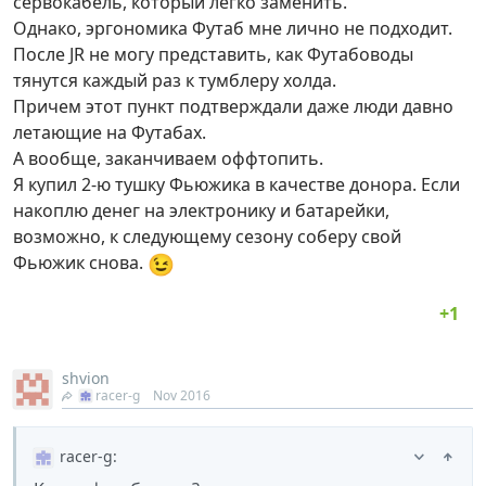
сервокабель, который легко заменить.
Однако, эргономика Футаб мне лично не подходит.
После JR не могу представить, как Футабоводы
тянутся каждый раз к тумблеру холда.
Причем этот пункт подтверждали даже люди давно
летающие на Футабах.
А вообще, заканчиваем оффтопить.
Я купил 2-ю тушку Фьюжика в качестве донора. Если
накоплю денег на электронику и батарейки,
возможно, к следующему сезону соберу свой
😉
Фьюжик снова.
shvion
racer-g
Nov 2016
racer-g
: