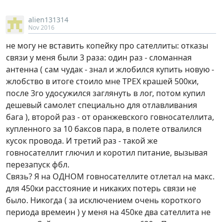
alien131314
Nov 2016
не могу не вставить копейку про сателлиты: отказы
связи у меня были 3 раза: один раз - сломанная
антенна ( сам чудак - знал и жлобился купить новую -
жлобство в итоге стоило мне ТРЕХ крашей 500ки,
после 3го удосужился заглянуть в лог, потом купил
дешевый самолет специально для отлавливания
бага ), второй раз - от оранжевского говносателлита,
купленного за 10 баксов пара, в полете отвалился
кусок провода. И третий раз - такой же
говносателлит глючил и коротил питание, вызывая
перезапуск фбл.
Связь? Я на ОДНОМ говносателлите отлетал на макс.
для 450ки расстояние и никаких потерь связи не
было. Никогда ( за исключением очень короткого
периода времеин ) у меня на 450ке два сателлита не