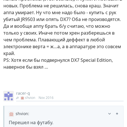
новых. Проблема не решилась, снова краш. Значит
аппа умирает. Ну что мне надо было - купить с рук
убитый JR9503 или опять DX7? Оба не производятся.
Да и вообще аппу брать б/у считаю, что можно
только у своих. Иначе потом хрен разберешься в
чем проблема. Плавающий деффект в любой
электронике верта = ж…а, а в аппаратуре это совсем
край.
PS: Хотя если бы подвернулся DX7 Special Edition,
наверное бы взял …
racer-g
shvion
Nov 2016
shvion
:
Перешел на футабу.