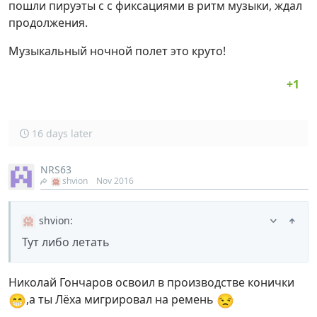
пошли пируэты с с фиксациями в ритм музыки, ждал
продолжения.
Музыкальный ночной полет это круто!
16 days later
NRS63
shvion
Nov 2016
shvion
:
Тут либо летать
Николай Гончаров освоил в производстве конички
😁
😒
,а ты Лёха мигрировал на ремень