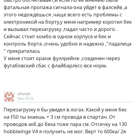
фатальная пропажа сигнала-она уйдет в фалсейв ,а
этого недождёшься ,чаще всего есть проблемы с
электроникой на борту,у меня например коротил бек
и вызывал перезагрузку ,падал часто и дорого .
Сейчас стоит комбо-в одном корпусе и бек и
контроль борта ,очень удобно и надежно ,"падалица
" прекратилась
У меня стоит оранж фуллрейнж ,соединен через
футабовский сбас с флайбарлесс-все норм.
shvion
Nov 2016
Перезагрузку я бы увидел в логах. Какой у меня бек
на F50 ты знаешь + 3 см провода в спартан. От
проводов акб до бека тоже пара см. Отсечку на 130
hobbiwinge V4 я получить не мог. Верт то 600ка/ 2я