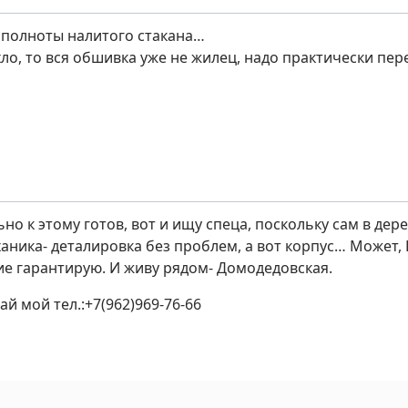
т полноты налитого стакана…
ло, то вся обшивка уже не жилец, надо практически пер
но к этому готов, вот и ищу спеца, поскольку сам в дер
ханика- деталировка без проблем, а вот корпус… Может,
е гарантирую. И живу рядом- Домодедовская.
ай мой тел.:+7(962)969-76-66