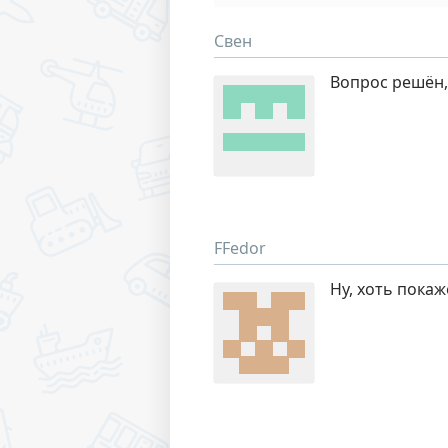
Свен
Вопрос решён,
FFedor
Ну, хоть пока