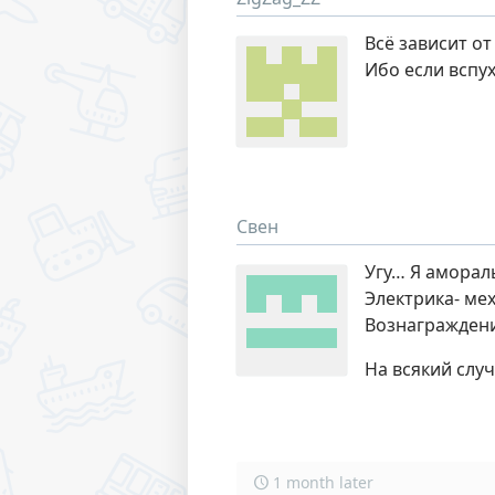
Всё зависит о
Ибо если вспух
Свен
Угу… Я амораль
Электрика- ме
Вознаграждени
На всякий случ
1 month later