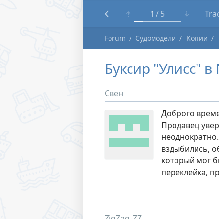
1
5
Tra
Forum
Судомодели
Копии
Буксир "Улисс" 
Свен
Доброго време
Продавец увер
неоднократно.
вздыбились, о
который мог б
переклейка, п
ZigZag_ZZ