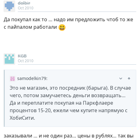
dolbir
Oct 2010
Да покупал как то … надо им предложить чтоб то же
😃
с пайпалом работали
KGB
Oct 2010
samodelkin79
:
Это не магазин, это посредник (барыга). В случае
чего, потом замучаетесь деньги возвращать…
Да и переплатите покупая на Паркфлаере
процентов 15-20, ежели чем купите напрямую с
ХобиСити.
заказывали … и не один раз… цены в рублях… так вы