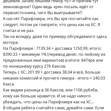
дешевле, зачем лишний гемор то?! И причём тут
земноводное? Один ведь хрен посыль идёт от
первоисточника, чего Вы выигрываете!?
А насчёт Паркфлаера, это Вы зря посчитайте как
следует, потом уж говорите, что цены как на ХС. Я
считал и не раз.
Так на вскидку, даже по примеру обсуждаемого здесь
мотора:
На Паркфлаере : 7139,34 + доставка 1250,99, итого:
8390.33 + минимум 1% (перевод денег, по любому из
предложенных ими вариантов) в итоге: 8474ре или
по нонешнему курсу 276 баксов.
Теперь с ХС: 201.99 + доставка 38.04 и всё, больше
никаких комиссий и прочего гемора - итого = 240.03
бакса.
Как видим разница в 36 баксов, или 1106 рублЁв,
кому как больше нравится. И не надо никого
убеждать, что цены на Паркфлаере как на ХС…
В общем ребята считайте сами, думайте сами. Если