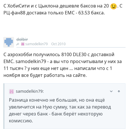
😉
С ХобиСити и с Цыклона дешевле баксов на 20
. С
РЦ-фан88 доставка только ЕМС - 63.53 бакса.
dolbir
samodelkin79
Oct 2010
С аэрохобби получилось 8100 DLE30 с доставкой
ЕМС. samodelkin79 - а вы что просчитывали у них за
11 тысяч ? у них еще нет цен … написали что с 1
ноября все будет работать на сайте.
samodelkin79
:
Разница конечно не большая, но она ещё
увеличится на Ную сумму, так как за перевод
денег через банк - банк берёт некоторую
комиссию.