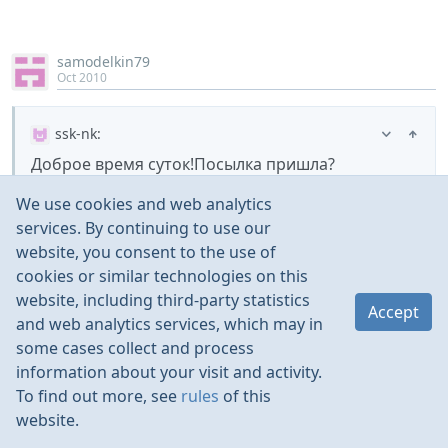
samodelkin79
Oct 2010
ssk-nk
:
Доброе время суток!Посылка пришла?
We use cookies and web analytics
Нет еШо…
services. By continuing to use our
Пока только до Москвы доползла, до меня ещё дней
website, you consent to the use of
5-7 будет ползти… хотя и ЕМС…
cookies or similar technologies on this
website, including third-party statistics
Accept
and web analytics services, which may in
dolbir
:
some cases collect and process
Очень сильные повреждения
information about your visit and activity.
To find out more, see
rules
of this
Ух, какие страшные картинки… Всё блин, теперь
website.
😃
😃
спать не буду спокойно
.