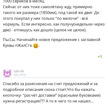
1000 Евриков в месяц.
Сейчас от них тоже самолётину жду, примерно
такого же размера (1850мм), под такой же двиг. До
этого покупал у них только “по мелочи” - всё
нормуль. Если интересно, как получу(недельки через
две) - отпишусь как дошло (целое не целое).
Пы.Сы. Начинайте новое предложение с заглавной
😃
буквы пЖалСта
.
ssk-nk
Oct 2010
Спасибо за разяснения на счет предложений и за
подробное описания скока стоит.Что бы нажать
кнопочку- “расчёт доставки” (красными буковками)
нужна регистрация??? А то я чего то не нашел…