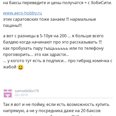
на баксы переведите и цены получатся = с ХобиСити.
www.aero-hobby.ru
этих саратовских тоже занаем !!! нармальные
пацаны!!!
а вот с разницы в 5-10уе на 200 … я больше всего
балдею когда начинают про это рассказывать !!!
как пробухать пару тыщьььььь или по телефону
проговорить… это как здрасти…
… у когото тут есть в подписи… про гибрид хомячка с
😃
жабой
samodelkin79
Oct 2010
Так я вот и не пойму, если есть возможность купить
напрямую, а не у посредника даже на 20 баксов