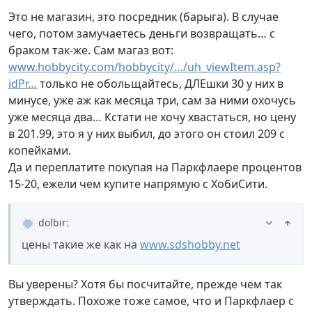
Это не магазин, это посредник (барыга). В случае
чего, потом замучаетесь деньги возвращать… с
браком так-же. Сам магаз вот:
www.hobbycity.com/hobbycity/…/uh_viewItem.asp?
idPr…
только не обольщайтесь, ДЛЕшки 30 у них в
минусе, уже аж как месяца три, сам за ними охочусь
уже месяца два… Кстати не хочу хвастаться, но цену
в 201.99, это я у них выбил, до этого он стоил 209 с
копейками.
Да и переплатите покупая на Паркфлаере процентов
15-20, ежели чем купите напрямую с ХобиСити.
dolbir
:
цены такие же как на
www.sdshobby.net
Вы уверены? Хотя бы посчитайте, прежде чем так
утверждать. Похоже тоже самое, что и Паркфлаер с