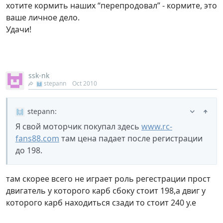
хотите кормить наших “перепродовал” - кормите, это
ваше личное дело.
Удачи!
ssk-nk
stepann
Oct 2010
stepann
:
Я свой моторчик покупал здесь
www.rc-
fans88.com
там цена падает после регистрации
до 198.
там скорее всего не играет роль регестрации прост
двигатель у которого карб сбоку стоит 198,а двиг у
которого карб находиться сзади то стоит 240 у.е