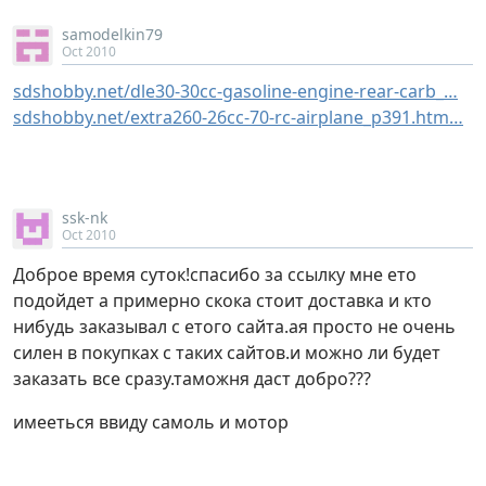
samodelkin79
Oct 2010
sdshobby.net/dle30-30cc-gasoline-engine-rear-carb_…
sdshobby.net/extra260-26cc-70-rc-airplane_p391.htm…
ssk-nk
Oct 2010
Доброе время суток!спасибо за ссылку мне ето
подойдет а примерно скока стоит доставка и кто
нибудь заказывал с етого сайта.ая просто не очень
силен в покупках с таких сайтов.и можно ли будет
заказать все сразу.таможня даст добро???
имееться ввиду самоль и мотор