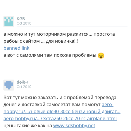
KGB
Oct 2010
а можно и тут моторчиком разжится… простота
рабоы с сайтом … для новичка!!!
banned link
😦
а вот с самолями там похоже проблемы
dolbir
Oct 2010
Вот тут можно заказать и с проблемой перевода
денег и доставкой самолетат вам помогут
aero-
hobby.ru/…/новые-dle30-30cc-бензиновый-двигат…
aero-hobby.ru/…/extra260-26cc-70-rc-airplane.html
цены такие же как на
www.sdshobby.net