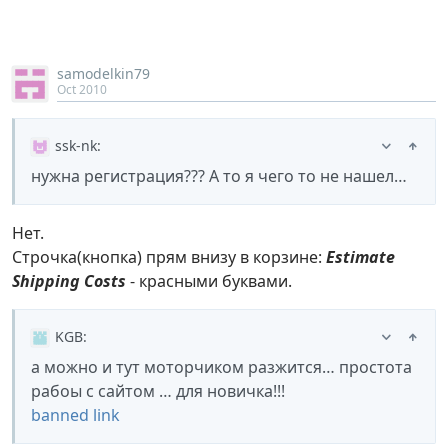
samodelkin79
Oct 2010
ssk-nk
:
нужна регистрация??? А то я чего то не нашел…
Нет.
Строчка(кнопка) прям внизу в корзине:
Estimate
Shipping Costs
- красными буквами.
KGB
:
а можно и тут моторчиком разжится… простота
рабоы с сайтом … для новичка!!!
banned link