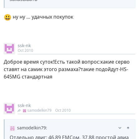
😃
ну ну … удачных покупок
ssk-nk
Oct 2010
Доброе время суток!Есть такой вопрос:какие серво
ставят на самик этого размаха?такие подойдут-HS-
645MG стандартная
ssk-nk
samodelkin79
Oct 2010
samodelkin79
:
Отдельно двиг: 46.89 ЕМСом, 37.88 простой авиа