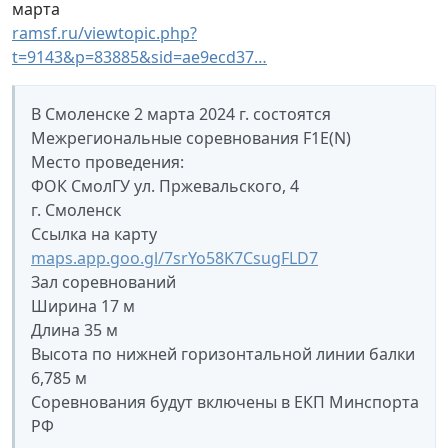
марта
ramsf.ru/viewtopic.php?
t=9143&p=83885&sid=ae9ecd37…
В Смоленске 2 марта 2024 г. состоятся
Межрегиональные соревнования F1E(N)
Место проведения:
ФОК СмолГУ ул. Пржевальского, 4
г. Смоленск
Ссылка на карту
maps.app.goo.gl/7srYo58K7CsugFLD7
Зал соревнований
Ширина 17 м
Длина 35 м
Высота по нижней горизонтальной линии балки
6,785 м
Соревнования будут включены в ЕКП Минспорта
РФ