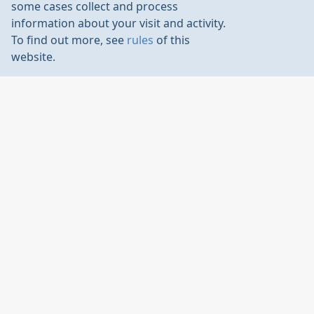
Feb 2024
some cases collect and process
information about your visit and activity.
To find out more, see
rules
of this
RandomJ
:
website.
С высоким залом случился облом… поэтому
будем лететь в низком.
Зато широкий))
RandomJ
Feb 2024
попал мне в руки окольными путями документ с
F-1N Левин.zip
чертежами модели А. Левина
может кого наведёт на дельные мысли… Не факт, что