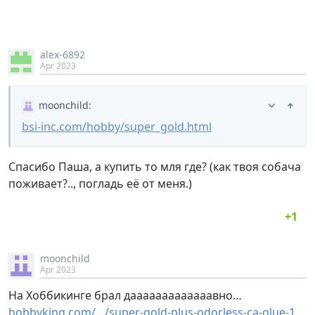
alex-6892
Apr 2023
moonchild
:
bsi-inc.com/hobby/super_gold.html
Спасибо Паша, а купить то мля где? (как твоя собача
поживает?.., погладь её от меня.)
moonchild
Apr 2023
На Хоббикинге брал дааааааааааааавно…
hobbyking.com/…/super-gold-plus-odorless-ca-glue-1…