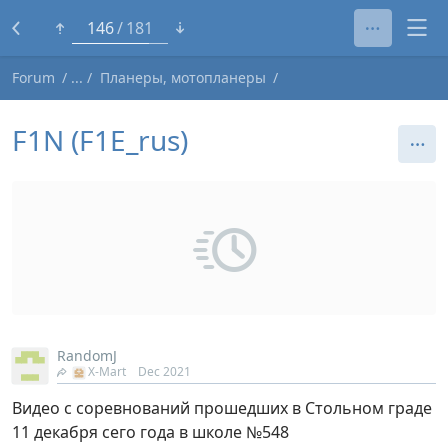
123
181
Forum
Планеры, мотопланеры
F1N (F1E_rus)
RandomJ
X-Mart
Dec 2021
Видео с соревнований прошедших в Стольном граде
11 декабря сего года в школе №548