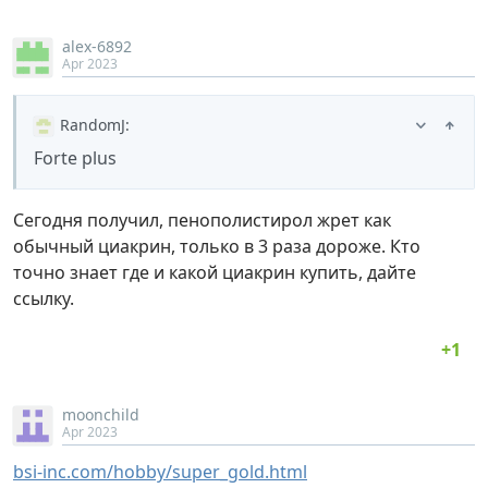
alex-6892
Apr 2023
RandomJ
:
Forte plus
Сегодня получил, пенополистирол жрет как
обычный циакрин, только в 3 раза дороже. Кто
точно знает где и какой циакрин купить, дайте
ссылку.
moonchild
Apr 2023
bsi-inc.com/hobby/super_gold.html