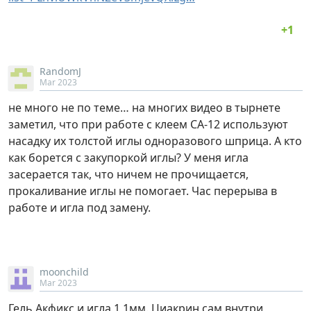
RandomJ
Mar 2023
не много не по теме… на многих видео в тырнете
заметил, что при работе с клеем СА-12 используют
насадку их толстой иглы одноразового шприца. А кто
как борется с закупоркой иглы? У меня игла
засерается так, что ничем не прочищается,
прокаливание иглы не помогает. Час перерыва в
работе и игла под замену.
moonchild
Mar 2023
Гель Акфикс и игла 1,1мм. Циакрин сам внутри