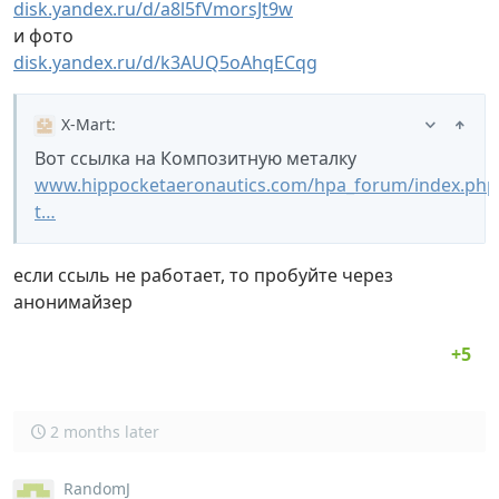
disk.yandex.ru/d/a8l5fVmorsJt9w
и фото
disk.yandex.ru/d/k3AUQ5oAhqECqg
X-Mart
:
Вот ссылка на Композитную металку
www.hippocketaeronautics.com/hpa_forum/index.php
t…
если ссыль не работает, то пробуйте через
анонимайзер
2 months later
RandomJ