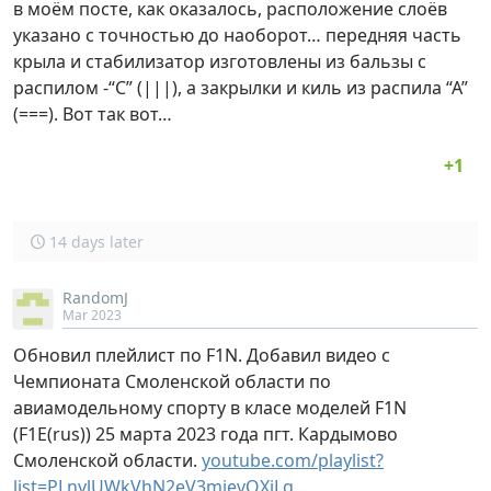
в моём посте, как оказалось, расположение слоёв
указано с точностью до наоборот… передняя часть
крыла и стабилизатор изготовлены из бальзы с
распилом -“С” (|||), а закрылки и киль из распила “А”
(===). Вот так вот…
14 days later
RandomJ
Mar 2023
Обновил плейлист по F1N. Добавил видео с
Чемпионата Смоленской области по
авиамодельному спорту в класе моделей F1N
(F1E(rus)) 25 марта 2023 года пгт. Кардымово
Смоленской области.
youtube.com/playlist?
list=PLnvlUWkVhN2eV3mjevQXiLg…