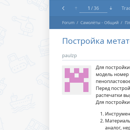
1
36
Tra
Forum
Самолёты - Общий
Пл
Постройка метат
paulzp
Для постройки
модель номер 
пенопластовое
Перед построй
распечатки вы
Для постройк
Инструмент
Материалы
аналог, не