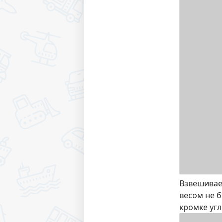
Взвешиваем
весом не б
кромке угл