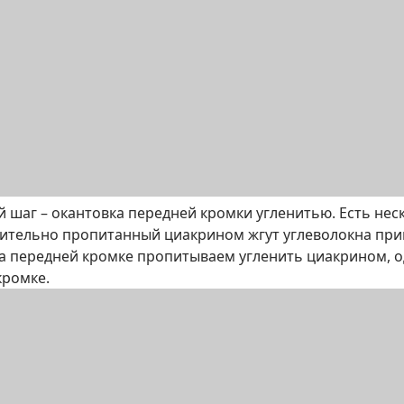
 шаг – окантовка передней кромки угленитью. Есть нес
рительно пропитанный циакрином жгут углеволокна при
на передней кромке пропитываем угленить циакрином, 
кромке.