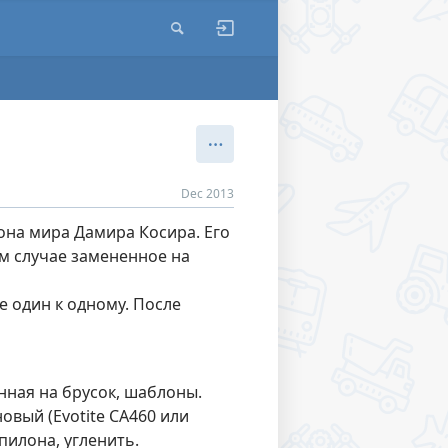
Dec 2013
на мира Дамира Косира. Его
м случае замененное на
 один к одному. После
нная на брусок, шаблоны.
вый (Evotite CA460 или
пилона, угленить.