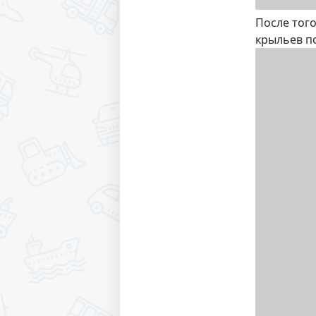
После тог
крыльев по