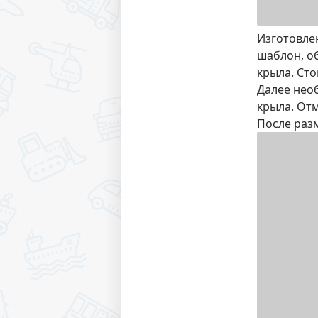
Изготовле
шаблон, о
крыла. Ст
Далее нео
крыла. От
После раз