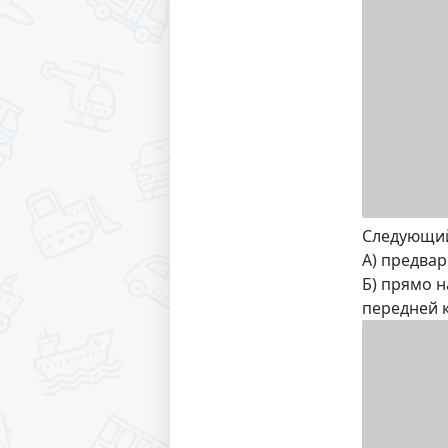
Следующий
А) предва
Б) прямо 
передней 