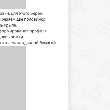
овки. Для этого берем
ырезаем две половинки
ль крыла.
я формирования профиля
ней кромки.
атываем наждачной бумагой.