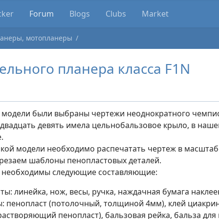
cker
Forum
Blogs
Clubs
Market
анеры, мотопланеры
ельного планера класса F1N
 модели были выбраны чертежи неоднократного чемпио
двадцать девять имела цельнобальзовое крыло, в наше
.
кой модели необходимо распечатать чертеж в масштабе
резаем шаблоны пенопластовых деталей.
и необходимы следующие составляющие:
ы: линейка, нож, весы, ручка, наждачная бумага наклее
: пенопласт (потолочный, толщиной 4мм), клей циакрино
растворяющий пенопласт), бальзовая рейка, бальза для 