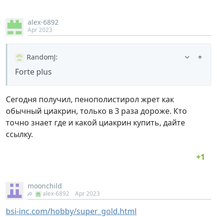
alex-6892
Apr 2023
RandomJ
:
Forte plus
Сегодня получил, пенополистирол жрет как
обычный циакрин, только в 3 раза дороже. Кто
точно знает где и какой циакрин купить, дайте
ссылку.
moonchild
alex-6892
Apr 2023
bsi-inc.com/hobby/super_gold.html