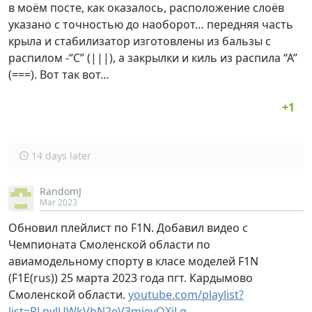
в моём посте, как оказалось, расположение слоёв
указано с точностью до наоборот… передняя часть
крыла и стабилизатор изготовлены из бальзы с
распилом -“С” (|||), а закрылки и киль из распила “А”
(===). Вот так вот…
14 days later
RandomJ
Mar 2023
Обновил плейлист по F1N. Добавил видео с
Чемпионата Смоленской области по
авиамодельному спорту в класе моделей F1N
(F1E(rus)) 25 марта 2023 года пгт. Кардымово
Смоленской области.
youtube.com/playlist?
list=PLnvlUWkVhN2eV3mjevQXiLg…