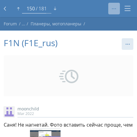
126
181
Forum
Планеры, мотопланеры
F1N (F1E_rus)
moonchild
Mar 2022
Саня! Не нагнетай. Фото вставить сейчас проще, чем