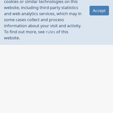
cookies or similar technologies on this
Feb 2024
website, including third-party statistics
Accept
and web analytics services, which may in
RandomJ
:
some cases collect and process
С высоким залом случился облом… поэтому
information about your visit and activity.
будем лететь в низком.
To find out more, see
rules
of this
website.
Зато широкий))
RandomJ
Feb 2024
попал мне в руки окольными путями документ с
F-1N Левин.zip
чертежами модели А. Левина
может кого наведёт на дельные мысли… Не факт, что