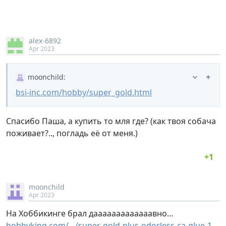
alex-6892
Apr 2023
moonchild
:
bsi-inc.com/hobby/super_gold.html
Спасибо Паша, а купить то мля где? (как твоя собача
поживает?.., погладь её от меня.)
moonchild
Apr 2023
На Хоббикинге брал дааааааааааааавно…
hobbyking.com/…/super-gold-plus-odorless-ca-glue-1…