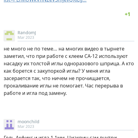
RandomJ
Mar 2023
не много не по теме… на многих видео в тырнете
заметил, что при работе с клеем СА-12 используют
насадку их толстой иглы одноразового шприца. А кто
как борется с закупоркой иглы? У меня игла
засерается так, что ничем не прочищается,
прокаливание иглы не помогает. Час перерыва в
работе и игла под замену.
moonchild
Mar 2023
Гель Акфикс и игла 1,1мм. Циакрин сам внутри