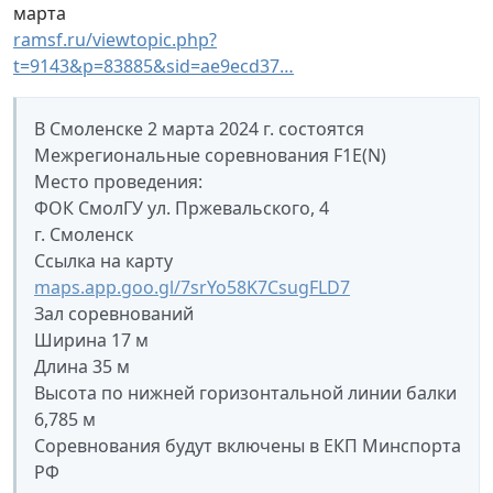
марта
ramsf.ru/viewtopic.php?
t=9143&p=83885&sid=ae9ecd37…
В Смоленске 2 марта 2024 г. состоятся
Межрегиональные соревнования F1E(N)
Место проведения:
ФОК СмолГУ ул. Пржевальского, 4
г. Смоленск
Ссылка на карту
maps.app.goo.gl/7srYo58K7CsugFLD7
Зал соревнований
Ширина 17 м
Длина 35 м
Высота по нижней горизонтальной линии балки
6,785 м
Соревнования будут включены в ЕКП Минспорта
РФ