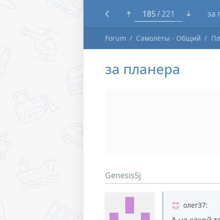
162
221
Tra
Forum
Самолёты - Общий
Пл
за планера
Genesis5j
олег37
: