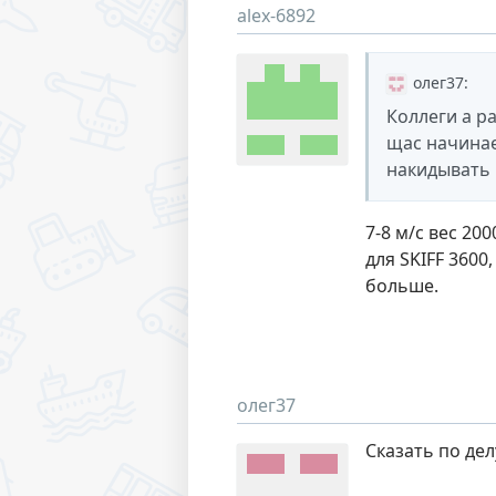
alex-6892
олег37
:
Коллеги а ра
щас начинае
накидывать
7-8 м/с вес 20
для SKIFF 3600
больше.
олег37
Сказать по дел