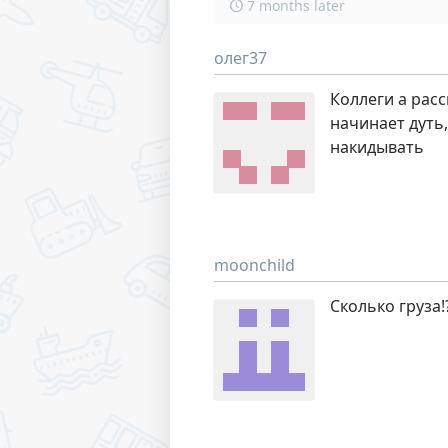
7 months later
олег37
Коллеги а расс
начинает дуть,
накидывать
moonchild
Сколько груза