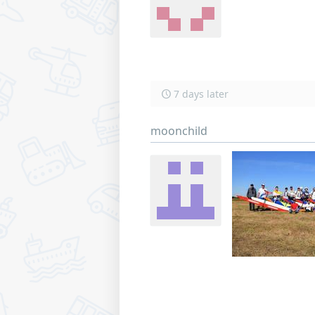
7 days later
moonchild