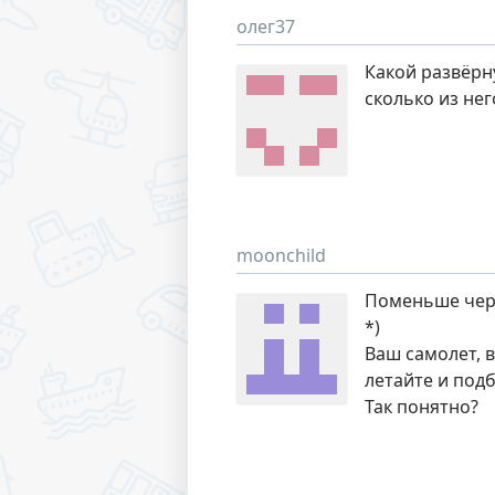
олег37
Какой развёрну
сколько из нег
moonchild
Поменьше чер
*)
Ваш самолет, 
летайте и под
Так понятно?