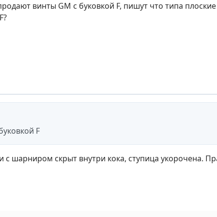
родают винты GM с буковкой F, пишут что типа плоские 
F?
буковкой F
и с шарниром скрыт внутри кока, ступица укорочена. П