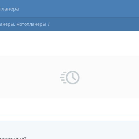
cker
Forum
Blogs
Clubs
Market
анеры, мотопланеры