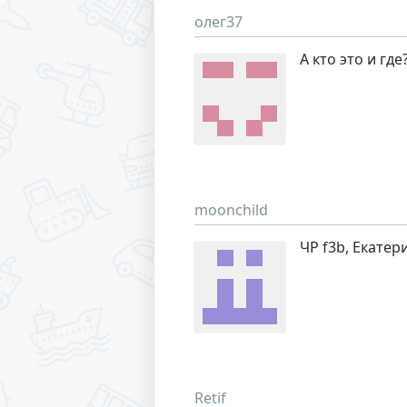
олег37
А кто это и где
moonchild
ЧР f3b, Екатер
Retif