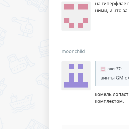
на гиперфлае п
ними, и что за 
moonchild
олег37
:
винты GM с 
комель лопаст
комплектом.