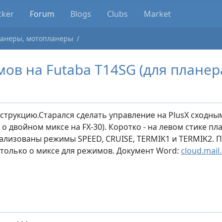
cker
Forum
Blogs
Clubs
Market
анеры, мотопланеры
ов на Futaba T14SG (для планера
струкцию.Старался сделать управление на PlusX сходн
 о двойном миксе на FX-30). Коротко - на левом стике п
еализованы режимы SPEED, CRUISE, TERMIK1 и TERMIK2. 
 только о миксе для режимов. Документ Word:
cloud.mai