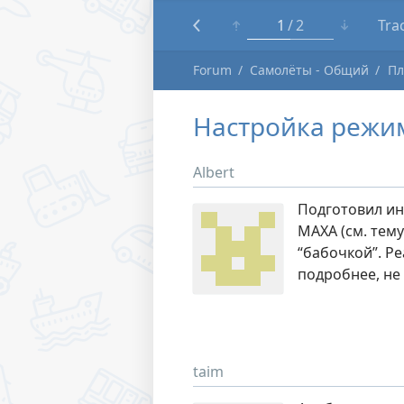
1
2
Tra
Forum
Самолёты - Общий
Пл
Настройка режим
Albert
Подготовил ин
MAXA (см. тему
“бабочкой”. Р
подробнее, не
taim