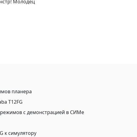
нстр! Молодец
имов планера
aba T12FG
а режимов с демонстрацией в СИМе
G к симулятору