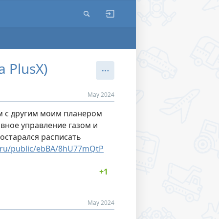
 PlusX)
May 2024
ым с другим моим планером
лавное управление газом и
Постарался расписать
l.ru/public/ebBA/8hU77mQtP
May 2024