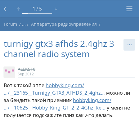
1
5
Forum
Аппаратура радиоуправления
turnigy gtx3 afhds 2.4ghz 3
channel radio system
ALEKS16
Sep 2012
Вот к такой аппе
hobbyking.com/
…/__23165__Turnigy_GTX3_AFHDS_2_4ghz…
можно ли
за бендить такой приемник
hobbyking.com/
…/__10625__Hobby_King_GT_2_2_4Ghz_Re…
у меня не
получается подскажите плиз как ,что делать.