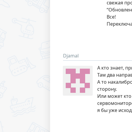
свежая пр
“Обновлен
Все!
Переключа
Djamal
А кто знает, п
Там два направ
А то накалибро
сторону.
Или может кто
сервомониторе
я бы уже исход