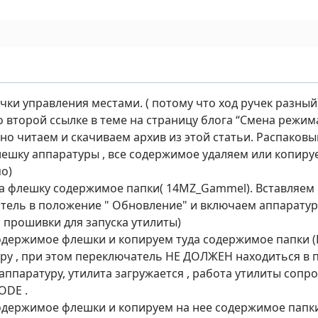
ки управления местами. ( потому что ход ручек разный
 второй ссылке в теме на страницу блога “Смена режима
о читаем и скачиваем архив из этой статьи. Распаковы
лешку аппаратуры , все содержимое удаляем или копиру
о)
а флешку содержимое папки( 14MZ_Gammel). Вставляем 
тель в положение " Обновление" и включаем аппаратуру
 прошивки для запуска утилиты)
одержимое флешки и копируем туда содержимое папки (
уру , при этом переключатель НЕ ДОЛЖЕН находиться в
ппаратуру, утилита загружается , работа утилиты сопр
ODE .
держимое флешки и копируем на нее содержимое папки (