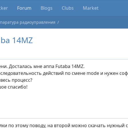
cker
Forum
Blogs
Clubs
Market
паратура радиоуправления
aba 14MZ
ни. Досталась мне аппа Futaba 14MZ.
следовательность действий по смене mode и нужен соф
 весь процесс?
ое спасибо!
лки по этому поводу, на второй можно скачать нужный с