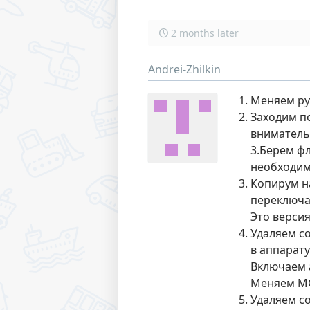
2 months later
Andrei-Zhilkin
Меняем руч
Заходим по
внимательн
3.Берем ф
необходим
Копирум н
переключа
Это версия
Удаляем с
в аппарат
Включаем а
Меняем M
Удаляем со