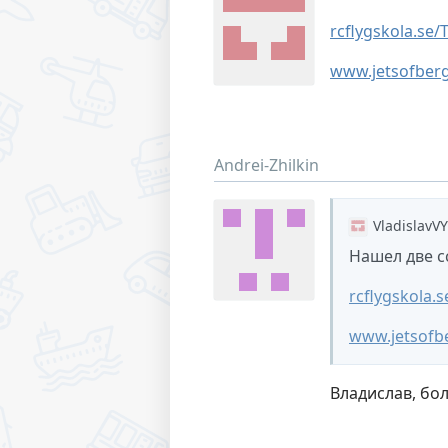
rcflygskola.se/
www.jetsofber
Andrei-Zhilkin
VladislavVY
Нашел две с
rcflygskola.s
www.jetsofb
Владислав, бо