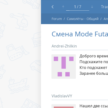
1
7
Tra
Forum
Самолёты - Общий
Ап
Смена Mode Fut
Andrei-Zhilkin
Доброго време
Подскажите по
Кто подскажет
Заранее больш
VladislavVY
Нашел две ссы