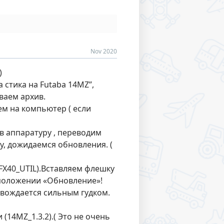
Nov 2020
)
 стика на Futaba 14MZ”,
ваем архив.
ем на компьютер ( если
в аппаратуру , переводим
, дожидаемся обновления. (
FX40_UTIL).Вставляем флешку
 положении «Обновление»!
овождается сильным гудком.
14MZ_1.3.2).( Это не очень