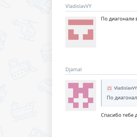
VladislavVY
По диагонали в
Djamal
VladislavVY
По диагонал
Спасибо тебе д