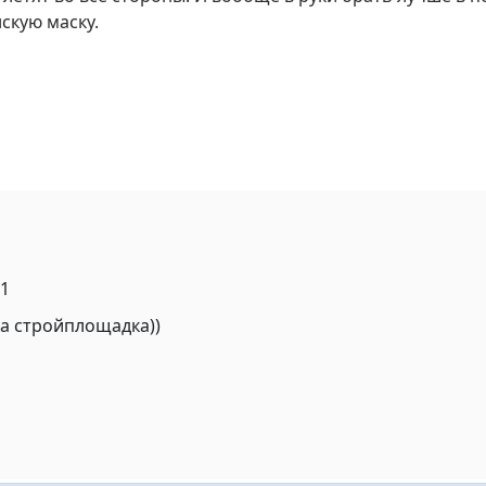
скую маску.
11
ша стройплощадка))