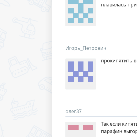
плавилась при
Игорь_Петрович
прокипятить в
олег37
Так если кипят
парафин выго