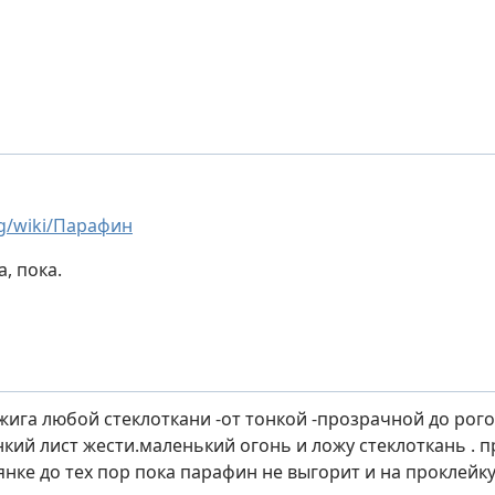
rg/wiki/Парафин
а, пока.
тжига любой стеклоткани -от тонкой -прозрачной до ро
нкий лист жести.маленький огонь и ложу стеклоткань . 
янке до тех пор пока парафин не выгорит и на проклей