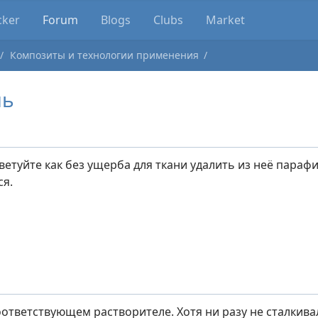
cker
Forum
Blogs
Clubs
Market
Композиты и технологии применения
нь
ветуйте как без ущерба для ткани удалить из неё парафи
ся.
оответствующем растворителе. Хотя ни разу не сталкива