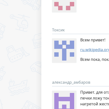
Токсик
Всем привет!
ru.wikipedia.o
Всем пока, пок
александр_амбаров
Привет. для о
печки ложу то
нагретой жест