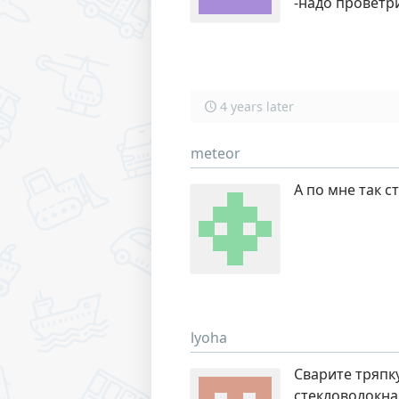
-надо проветр
4 years later
meteor
А по мне так 
lyoha
Сварите тряпку
стекловолокна