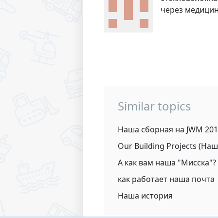
через медицин
Similar topics
Наша сборная на JWM 20
Our Building Projects (На
А как вам наша "Мисска"?
как работает наша почта
Наша история