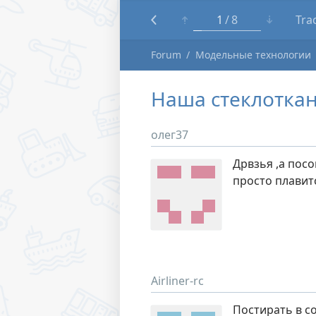
1
8
Tra
Forum
Модельные технологии
Наша стеклотка
олег37
Дрвзья ,а посо
просто плавит
Airliner-rc
Постирать в с