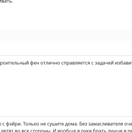
ивать.
строительный фен отлично справляется с задачей избав
 с фэйри. Только не сушите дома. Без замасливателя оч
 летят во все стороны. И вообще в руки брать лучше в 