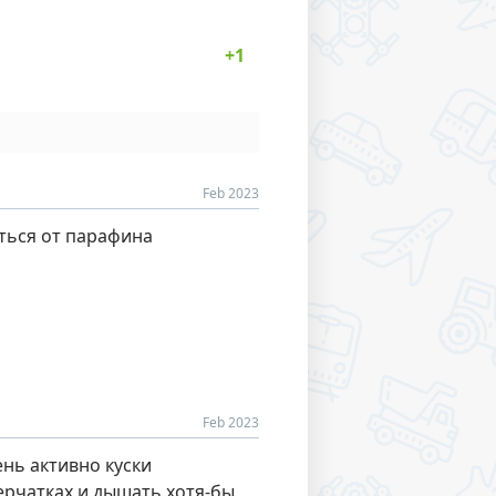
Feb 2023
иться от парафина
Feb 2023
ень активно куски
перчатках и дышать хотя-бы