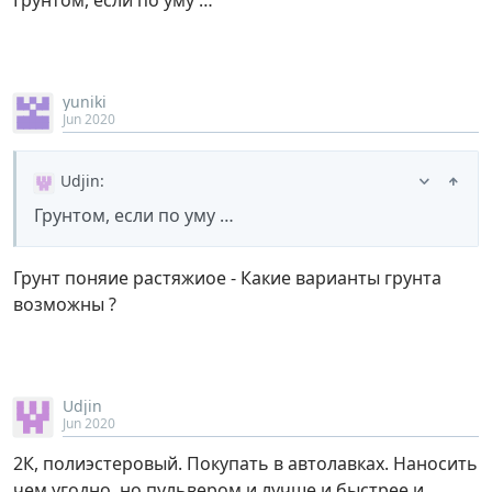
Грунтом, если по уму …
yuniki
Jun 2020
Udjin
:
Грунтом, если по уму …
Грунт поняие растяжиое - Какие варианты грунта
возможны ?
Udjin
Jun 2020
2К, полиэстеровый. Покупать в автолавках. Наносить
чем угодно, но пульвером и лучше и быстрее и