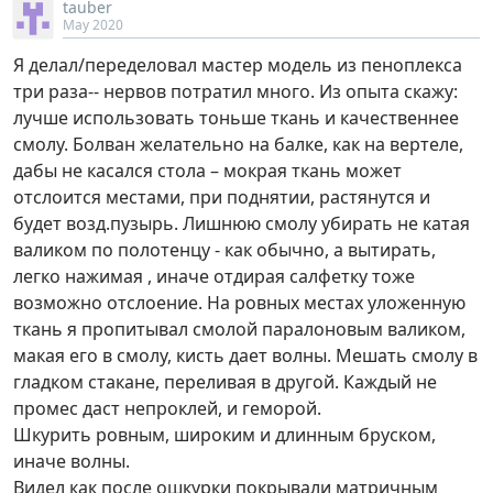
tauber
May 2020
Я делал/переделовал мастер модель из пеноплекса
три раза-- нервов потратил много. Из опыта скажу:
лучше использовать тоньше ткань и качественнее
смолу. Болван желательно на балке, как на вертеле,
дабы не касался стола – мокрая ткань может
отслоится местами, при поднятии, растянутся и
будет возд.пузырь. Лишнюю смолу убирать не катая
валиком по полотенцу - как обычно, а вытирать,
легко нажимая , иначе отдирая салфетку тоже
возможно отслоение. На ровных местах уложенную
ткань я пропитывал смолой паралоновым валиком,
макая его в смолу, кисть дает волны. Мешать смолу в
гладком стакане, переливая в другой. Каждый не
промес даст непроклей, и геморой.
Шкурить ровным, широким и длинным бруском,
иначе волны.
Видел как после ошкурки покрывали матричным