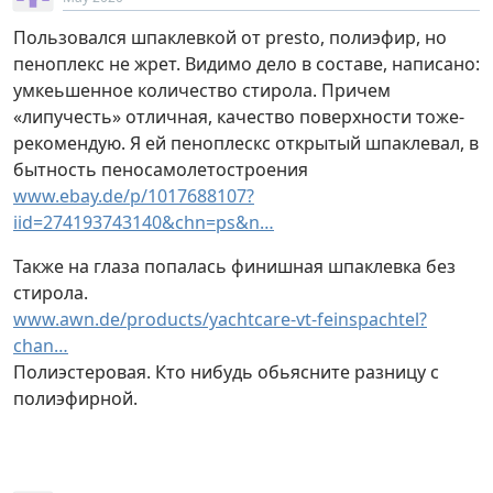
Пользовался шпаклевкой от presto, полиэфир, но
пеноплекс не жрет. Видимо дело в составе, написано:
умкеьшенное количество стирола. Причем
«липучесть» отличная, качество поверхности тоже-
рекомендую. Я ей пеноплескс открытый шпаклевал, в
бытность пеносамолетостроения
www.ebay.de/p/1017688107?
iid=274193743140&chn=ps&n…
Также на глаза попалась финишная шпаклевка без
стирола.
www.awn.de/products/yachtcare-vt-feinspachtel?
chan…
Полиэстеровая. Кто нибудь обьясните разницу с
полиэфирной.