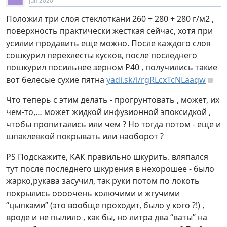
Jun 2020
Положил три слоя стеклоткани 260 + 280 + 280 г/м2 ,
поверхность практически жесткая сейчас, хотя при
усилии продавить еще можно. После каждого слоя
сошкурил перехлесты кусков, после последнего
пошкурил посильнее зерном P40 , получились такие
вот белесые сухие пятна
yadi.sk/i/rgRLcxTcNLaaqw
Что теперь с этим делать - прогрунтовать , может, их
чем-то,… может жидкой инфузионной эпоксидкой ,
чтобы пропитались или чем ? Но тогда потом - еще и
шпаклевкой покрывать или наоборот ?
PS Подскажите, КАК правильно шкурить. вляпался
тут после последнего шкурения в нехорошее - было
жарко,рукава засучил, так руки потом по локоть
покрылись оооочень колючими и жгучими
“цыпками” (это вообще проходит, было у кого ?!) ,
вроде и не пылило , как бы, но литра два “ваты” на