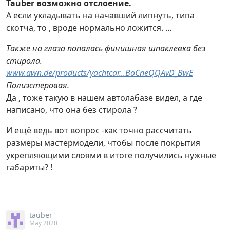
Tauber
возможно отслоение.
А если укладывать на начавший липнуть, типа
скотча, то , вроде нормально ложится. …
Также на глаза попалась финишная шпаклевка без
стирола.
www.awn.de/products/yachtcar...BoCneQQAvD_BwE
Полиэстеровая.
Да , тоже такую в нашем автолабазе видел, а где
написано, что она без стирола ?
И ещё ведь вот вопрос -как точно рассчитать
размеры мастермодели, чтобы после покрытия
укрепляющими слоями в итоге получились нужные
габариты? !
tauber
May 2020