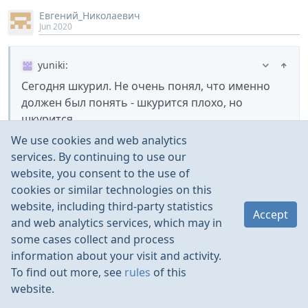
Евгений_Николаевич
Jun 2020
yuniki
:
Сегодня шкурил. Не очень понял, что именно
должен был понять - шкурится плохо, но
шкурится. …
Просто не было грунтовки , поэтому смола с
We use cookies and web analytics
аэросилом пошла вместо нее
services. By continuing to use our
website, you consent to the use of
cookies or similar technologies on this
Ну, вы мазохист.
website, including third-party statistics
Accept
and web analytics services, which may in
some cases collect and process
information about your visit and activity.
Udjin
Jun 2020
To find out more, see
rules
of this
website.
Истина познается в сравнении …