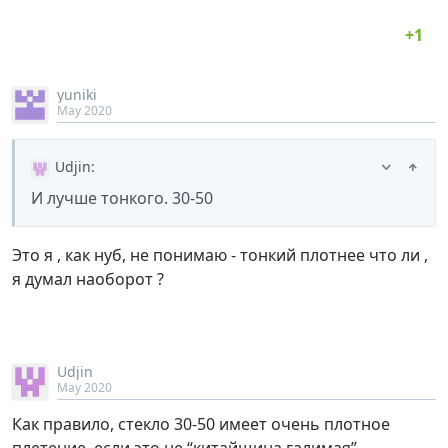
yuniki
May 2020
Udjin
:
И лучше тонкого. 30-50
Это я , как нуб, не понимаю - тонкий плотнее что ли ,
я думал наоборот ?
Udjin
May 2020
Как правило, стекло 30-50 имеет очень плотное
плетение, если это не “китайщина галимая”.