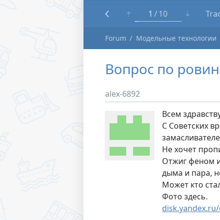
1
10
Tra
Forum
Модельные технологии
Вопрос по ровин
alex-6892
Всем здравств
С Советских в
замасливателе
Не хочет проп
Отжиг феном и
дыма и пара, 
Может кто стал
Фото здесь.
disk.yandex.ru