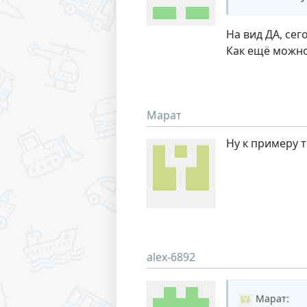
На вид ДА, сег
Как ещё можно
Марат
Ну к примеру 
alex-6892
Марат
: