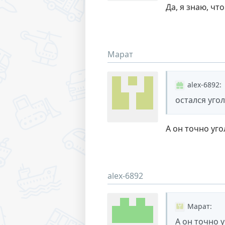
Да, я знаю, чт
Марат
alex-6892
:
остался уго
А он точно уг
alex-6892
Марат
:
А он точно 