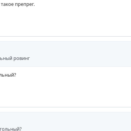
о такое препрег.
льный ровинг
ольный?
угольный?