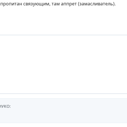
е пропитан связующим, там аппрет (замасливатель).
ФУКО
: