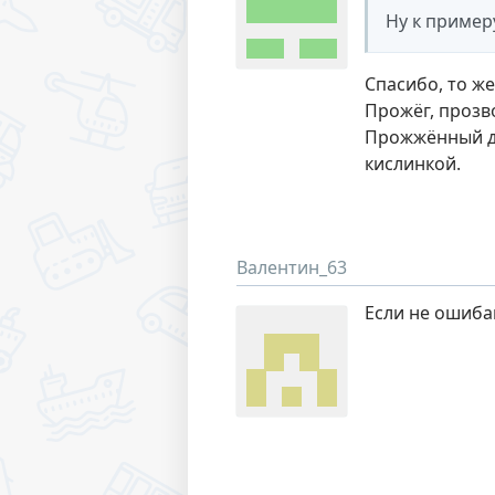
Ну к пример
Спасибо, то же
Прожёг, прозво
Прожжённый до
кислинкой.
Валентин_63
Если не ошиба