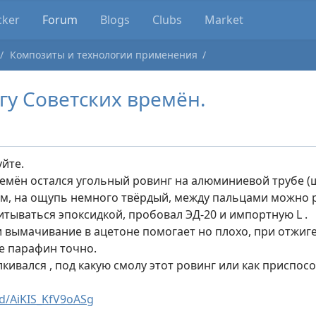
cker
Forum
Blogs
Clubs
Market
Композиты и технологии применения
гу Советских времён.
уйте.
ремён остался угольный ровинг на алюминиевой трубе (
м, на ощупь немного твёрдый, между пальцами можно 
итываться эпоксидкой, пробовал ЭД-20 и импортную L .
 вымачивание в ацетоне помогает но плохо, при отжиге 
не парафин точно.
кивался , под какую смолу этот ровинг или как приспос
/d/AiKIS_KfV9oASg