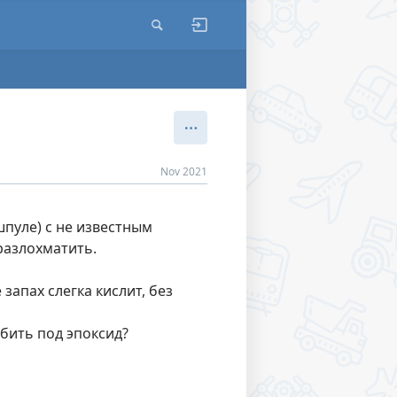
Nov 2021
шпуле) с не известным
разлохматить.
запах слегка кислит, без
обить под эпоксид?