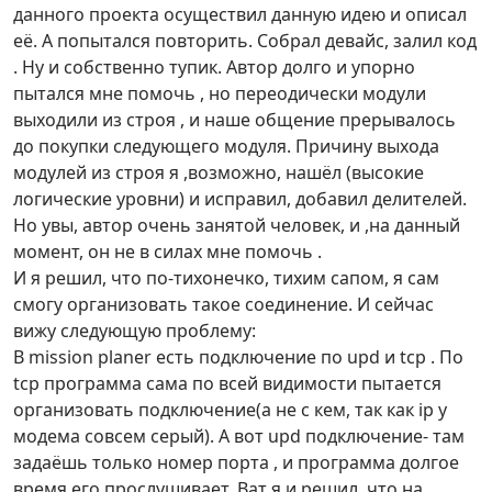
данного проекта осуществил данную идею и описал
её. А попытался повторить. Собрал девайс, залил код
. Ну и собственно тупик. Автор долго и упорно
пытался мне помочь , но переодически модули
выходили из строя , и наше общение прерывалось
до покупки следующего модуля. Причину выхода
модулей из строя я ,возможно, нашёл (высокие
логические уровни) и исправил, добавил делителей.
Но увы, автор очень занятой человек, и ,на данный
момент, он не в силах мне помочь .
И я решил, что по-тихонечко, тихим сапом, я сам
смогу организовать такое соединение. И сейчас
вижу следующую проблему:
В mission planer есть подключение по upd и tcp . По
tcp программа сама по всей видимости пытается
организовать подключение(а не с кем, так как ip у
модема совсем серый). А вот upd подключение- там
задаёшь только номер порта , и программа долгое
время его прослушивает. Ват я и решил, что на