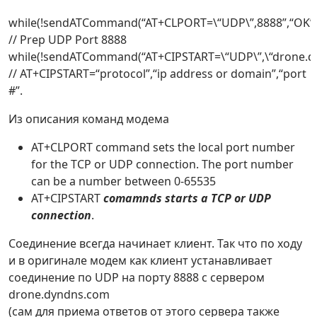
while(!sendATCommand(“AT+CLPORT=\“UDP\”,8888”,“OK”,1
// Prep UDP Port 8888
while(!sendATCommand(“AT+CIPSTART=\“UDP\”,\“drone.dy
// AT+CIPSTART=“protocol”,“ip address or domain”,“port
#”.
Из описания команд модема
AT+CLPORT command sets the local port number
for the TCP or UDP connection. The port number
can be a number between 0-65535
AT+CIPSTART
comamnds starts a TCP or UDP
connection
.
Соединение всегда начинает клиент. Так что по ходу
и в оригинале модем как клиент устанавливает
соединение по UDP на порту 8888 с сервером
drone.dyndns.com
(сам для приема ответов от этого сервера также