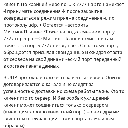
клиент. По крайней мере nc -ulk 7777 на это намекает
-l принимать соединения -k после закрытия
возвращаться в режим приема соединения -u по
протоколу udp. + Остается настроить
МиссионПланнер/Tower на подключение к порту
7777 сервера ==> МиссионПланнер клиент и сам
ничего на порту 7777 не слушает. Он к этому порту
обращается присылая свои данные и ожидая ответа
от сервера на свой динамический порт переданный
в составе пакета данных.
В UDP протоколе тоже есть клиент и сервер. Они не
договариваются о канале и не следят за
успешностью доставки но схема работы та же. Кто то
клиент кто то сервер. И без особых ухищрений
клиент может соединиться только с сервером
(имеющим хорошо известный порт) но не с другим
клиентом (получающий номер порта случайным
образом).