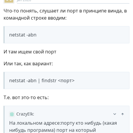
Что-то понять, слушает ли порт в принципе винда, в
командной строке вводим:
netstat -abn
И там ищем свой порт
Или так, как вариант:
netstat -abn | findstr <порт>
Т.е. вот это-то есть:
CrazyElk
:
На локальном адресе:порту кто нибудь (какая
нибудь программа) порт на который