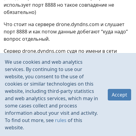
использует порт 8888 но такое совпадение не
обязательно)
Что стоит на сервере drone.dyndns.com и слушает
порт 8888 и как потом данные добегают “куда надо”
вопрос отдельный.
Сервер drone.dyndns.com судя по имени в сети
находится нерегулярно и при подключении получает
We use cookies and web analytics
хотя и реальный но динамически назначаемый
services. By continuing to use our
адрес (ну вот прямо как ваш роутер). И чтобы
website, you consent to the use of
постоянно не перепрограммировать для модема
cookies or similar technologies on this
значение IP адреса в командах выше, этот сервер
website, including third-party statistics
Accept
арендует имя (зону) drone в сервисе dyndns.com и
and web analytics services, which may in
при каждом старте после получения IP адреса от
some cases collect and process
провайдера забегает в сервис (это динамический
information about your visit and activity.
DNS сервер) для регистрации связки полученного IP
To find out more, see
rules
of this
с именем drone.dyndns.com. За счет этого в коде
website.
инициализации модема “гвоздями прибит” адрес