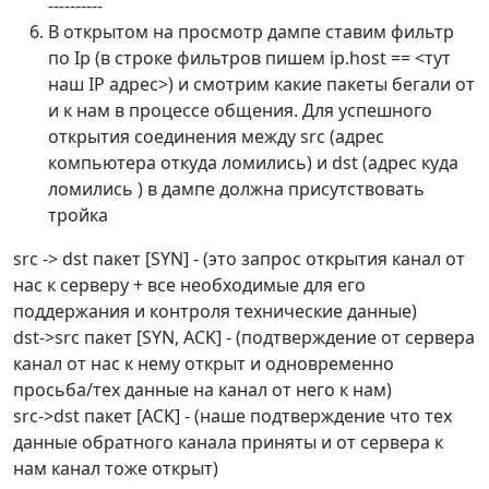
----------
В открытом на просмотр дампе ставим фильтр
по Ip (в строке фильтров пишем ip.host == <тут
наш IP адрес>) и смотрим какие пакеты бегали от
и к нам в процессе общения. Для успешного
открытия соединения между src (адрес
компьютера откуда ломились) и dst (адрес куда
ломились ) в дампе должна присутствовать
тройка
src -> dst пакет [SYN] - (это запрос открытия канал от
нас к серверу + все необходимые для его
поддержания и контроля технические данные)
dst->src пакет [SYN, ACK] - (подтверждение от сервера
канал от нас к нему открыт и одновременно
просьба/тех данные на канал от него к нам)
src->dst пакет [ACK] - (наше подтверждение что тех
данные обратного канала приняты и от сервера к
нам канал тоже открыт)