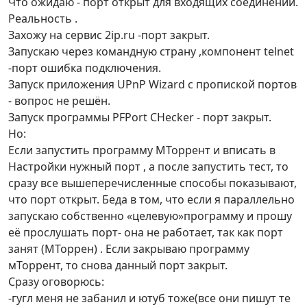
Что ожидаю - порт открыт для входящих соединений.
Реальность .
Захожу на сервис 2ip.ru -порт закрыт.
Запускаю через командную страну ,компонент telnet
-порт ошибка подключения.
Запуск приложения UPnP Wizard с пропиской портов
- вопрос не решён.
Запуск программы PFPort CHecker - порт закрыт.
Но:
Если запустить программу МТоррент и вписать в
Настройки нужный порт , а после запустить тест, то
сразу все вышеперечисленные способы показывают,
что порт открыт. Беда в том, что если я параллельно
запускаю собственно «целевую»программу и прошу
её прослушать порт- она не работает, так как порт
занят (МТоррен) . Если закрываю программу
мТоррент, то снова данный порт закрыт.
Сразу оговорюсь:
-гугл меня не забанил и ютуб тоже(все они пишут те