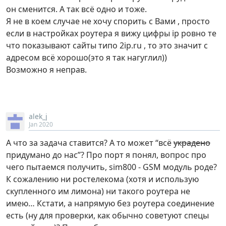
он сменится. А так всё одно и тоже.
Я не в коем случае не хочу спорить с Вами , просто
если в настройках роутера я вижу цифры ip ровно те
что показывают сайты типо 2ip.ru , то это значит с
адресом всё хорошо(это я так нагуглил))
Возможно я неправ.
alek_j
Jan 2020
А что за задача ставится? А то может “всё
украдено
придумано до нас”? Про порт я понял, вопрос про
чего пытаемся получить, sim800 - GSM модуль роде?
К сожалению ни ростелекома (хотя и использую
скупленного им лимона) ни такого роутера не
имею… Кстати, а напрямую без роутера соединение
есть (ну для проверки, как обычно советуют спецы