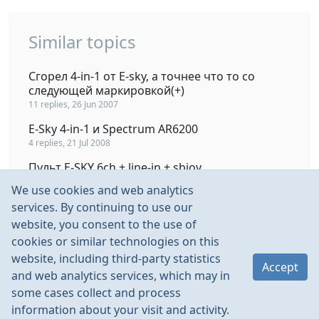
Similar topics
Сгорел 4-in-1 от E-sky, а точнее что то со
следующей маркировкой(+)
11 replies, 26 Jun 2007
E-Sky 4-in-1 и Spectrum AR6200
4 replies, 21 Jul 2008
Пульт E-SKY 6ch + line-in + sbjoy
10 replies, 14 Oct 2007
We use cookies and web analytics
Plug-in'ы к RC-авиасимуляторам
services. By continuing to use our
3 replies, 30 Jun 2004
website, you consent to the use of
cookies or similar technologies on this
Turnigy 7 in 1 Mega Meter
website, including third-party statistics
4 replies, 9 Nov 2012
Accept
and web analytics services, which may in
some cases collect and process
information about your visit and activity.