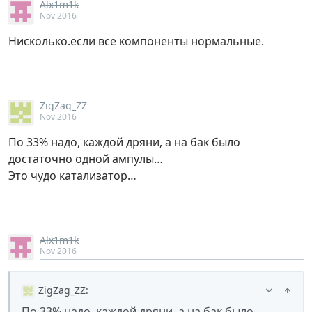
Alx1m1k
Nov 2016
Нисколько.если все компоненты нормальные.
ZigZag_ZZ
Nov 2016
По 33% надо, каждой дряни, а на бак было
достаточно одной ампулы…
Это чудо катализатор…
Alx1m1k
Nov 2016
ZigZag_ZZ
:
По 33% надо, каждой дряни, а на бак было