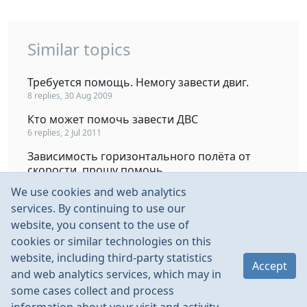
Similar topics
Требуется помощь. Немогу завести двиг.
8 replies, 30 Aug 2009
Кто может помочь завести ДВС
6 replies, 2 Jul 2011
Зависимость горизонтального полёта от
скорости, прошу помочь...
35 replies, 30 Aug 2012
We use cookies and web analytics
Моя конфигурация. Прошу оценить и помочь.
services. By continuing to use our
6 replies, 25 Jul 2010
website, you consent to the use of
cookies or similar technologies on this
Spektrum 61000e- Прошу помочь.
website, including third-party statistics
3 replies, 24 Oct 2010
Accept
and web analytics services, which may in
some cases collect and process