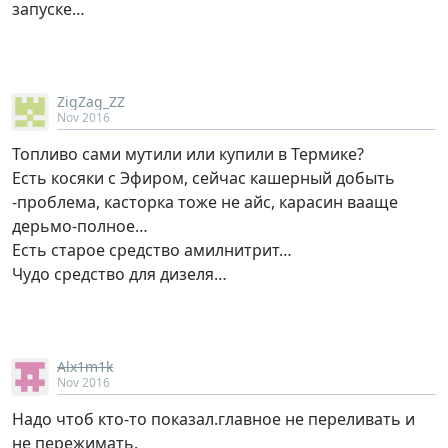
запуске…
ZigZag_ZZ
Nov 2016
Топливо сами мутили или купили в Термике?
Есть косяки с Эфиром, сейчас кашерный добыть
-проблема, касторка тоже не айс, карасин вааще
дерьмо-полное…
Есть старое средство амилнитрит…
Чудо средство для дизеля…
Alx1m1k
Nov 2016
Надо чтоб кто-то показал.главное не переливать и
не пережимать.