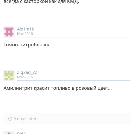
всегда с касторкой как для КМД.
Alx1m1k
Nov 2016
Точно-нитробензол.
ZigZag_ZZ
Nov 2016
Амилнитрит красит топливо в розовый цвет…
9 days later
Bi68