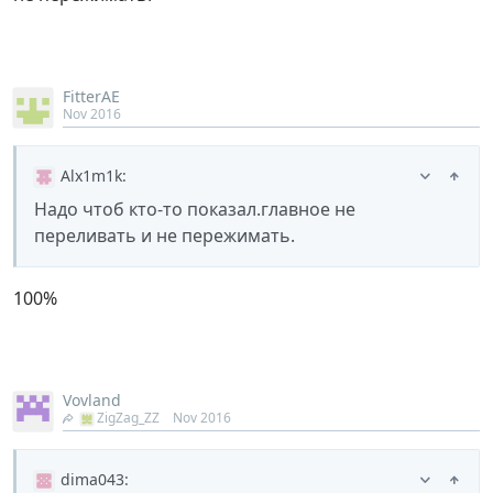
FitterAE
Nov 2016
Alx1m1k
:
Надо чтоб кто-то показал.главное не
переливать и не пережимать.
100%
Vovland
ZigZag_ZZ
Nov 2016
dima043
: