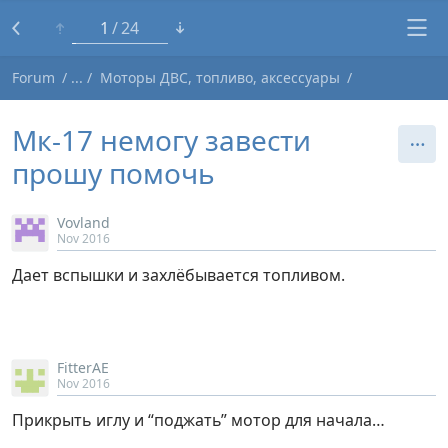
1
24
Forum
Моторы ДВС, топливо, аксессуары
Мк-17 немогу завести
прошу помочь
Vovland
Nov 2016
Дает вспышки и захлёбывается топливом.
FitterAE
Nov 2016
Прикрыть иглу и “поджать” мотор для начала…