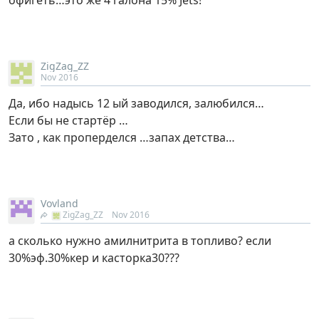
ZigZag_ZZ
Nov 2016
Да, ибо надысь 12 ый заводился, залюбился…
Если бы не стартёр …
Зато , как проперделся …запах детства…
Vovland
ZigZag_ZZ
Nov 2016
а сколько нужно амилнитрита в топливо? если
30%эф.30%кер и касторка30???