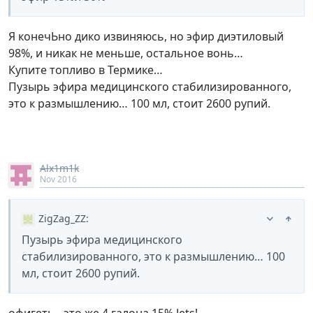
Я конечЬно дико извиняюсь, но эфир диэтиловый
98%, и никак не меньше, остальное вонь…
Купите топливо в Термике…
Пузырь эфира медицинского стабилизированного,
это к размышлению… 100 мл, стоит 2600 рупий.
Alx1m1k
Nov 2016
ZigZag_ZZ
:
Пузырь эфира медицинского
стабилизированного, это к размышлению… 100
мл, стоит 2600 рупий.
офигеть…это же 4 галона 15% Jets!