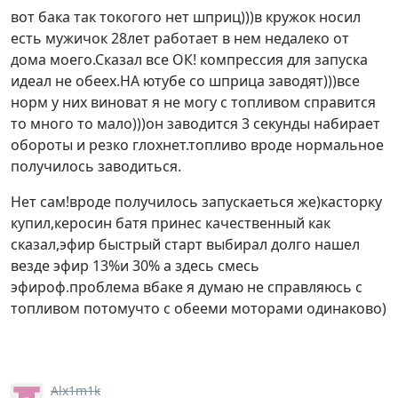
вот бака так токогого нет шприц)))в кружок носил
есть мужичок 28лет работает в нем недалеко от
дома моего.Сказал все ОК! компрессия для запуска
идеал не обеех.НА ютубе со шприца заводят)))все
норм у них виноват я не могу с топливом справится
то много то мало)))он заводится 3 секунды набирает
обороты и резко глохнет.топливо вроде нормальное
получилось заводиться.
Нет сам!вроде получилось запускаеться же)касторку
купил,керосин батя принес качественный как
сказал,эфир быстрый старт выбирал долго нашел
везде эфир 13%и 30% а здесь смесь
эфироф.проблема вбаке я думаю не справляюсь с
топливом потомучто с обееми моторами одинаково)
Alx1m1k