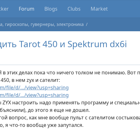
cker
Forum
Blogs
Clubs
Market
а, гироскопы, гувернеры, электроника
ть Tarot 450 и Spektrum dx6i
Я в этих делах пока что ничего толком не понимаю. Вот
450, в нем zyx и сателит:
om/file/d/…/view?usp=sharing
om/file/d/…/view?usp=sharing
ы ZYX настроить надо применять программу и специаль
объяснили), до этого я еще не дошел.
угой вопрос, как мне вообще пульт с сателитом состыко
го, я что-то вообще уже запутался.