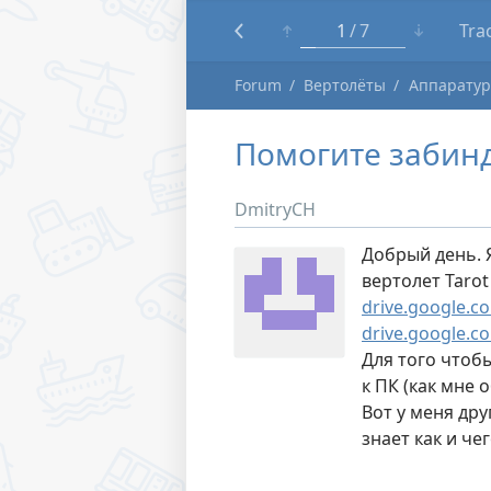
1
7
Tra
Forum
Вертолёты
Аппаратур
Помогите забинди
DmitryCH
Добрый день. 
вертолет Tarot 
drive.google.c
drive.google.c
Для того чтоб
к ПК (как мне 
Вот у меня др
знает как и че