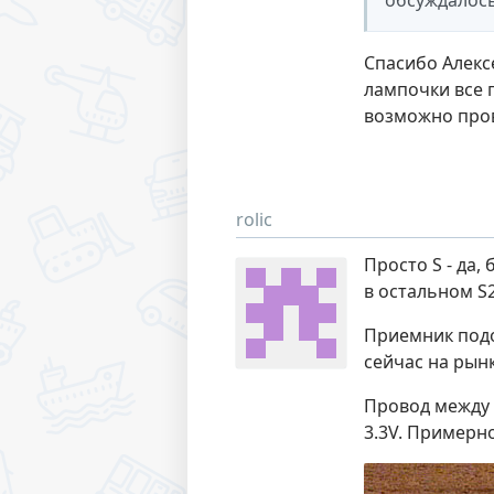
обсуждалось
Спасибо Алексе
лампочки все г
возможно пров
rolic
Просто S - да,
в остальном S
Приемник подо
сейчас на рынк
Провод между 
3.3V. Примерно