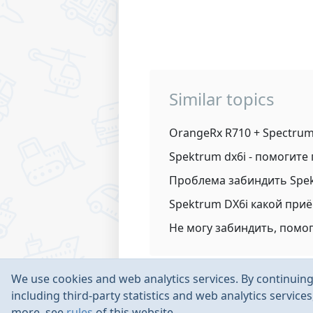
Similar topics
OrangeRx R710 + Spectrum
Spektrum dx6i - помогите
Проблема забиндить Spe
Spektrum DX6i какой приём
Не могу забиндить, помо
We use cookies and web analytics services. By continuing 
including third-party statistics and web analytics service
more, see
rules
of this website.