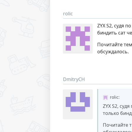
rolic
ZYX S2, судя п
биндить сат че
Почитайте тему
обсуждалось.
DmitryCH
rolic
:
ZYX S2, судя
только бинди
Почитайте т