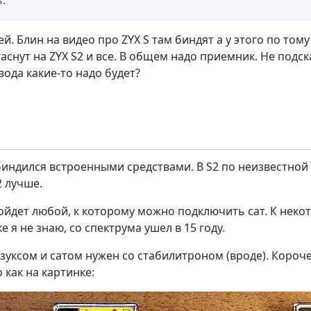
.
й. Блин на видео про ZYX S там биндят а у этого по том
аснут на ZYX S2 и все. В общем надо приемник. Не подск
ода какие-то надо будет?
 биндился встроенными средствами. В S2 по неизвестной 
2 лучше.
йдет любой, к которому можно подключить сат. К неко
е я не знаю, со спектрума ушел в 15 году.
зуксом и сатом нужен со стабилитроном (вроде). Короч
 как на картинке: