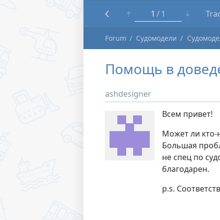
1
1
Tra
Forum
Судомодели
Судомоде
Помощь в доведе
ashdesigner
Всем привет!
Может ли кто-
Большая пробл
не спец по суд
благодарен.
p.s. Соответс