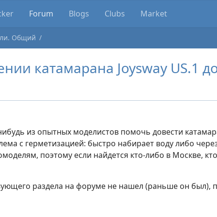
cker
Forum
Blogs
Clubs
Market
ли. Общий
нии катамарана Joysway US.1 д
нибудь из опытных моделистов помочь довести катамара
ема с герметизацией: быстро набирает воду либо через 
омоделям, поэтому если найдется кто-либо в Москве, кт
твующего раздела на форуме не нашел (раньше он был),