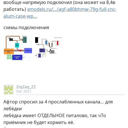
вообще напрямую подключил (она может на 8,4в
работать)
xmodels.ru/…/agf-a80bhmw-79g-full-cnc-
alum-case-wp…
схемы подключения
ZigZag_ZZ
Dec 2021
Афтор спросил за 4 прослабленных канала… для
лебёдки
лебёдка имеет ОТДЕЛЬНОЕ питалово, так чТо
приёмник не будет кормить её.