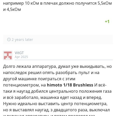
например 10 кОм в плечах должно получится 5,5кОм
и 4,5кОм
2 years later
VitGT
Apr 2025
Долго лежала аппаратура, думал уже выкидывать, но
напоследок решил опять разобрать пульт и на
другой машинке поиграться с этим
потенциометром, на
himoto 1/18 Brushless
И всё-
таки я наугад добился центрального положения газа
и всё заработало, машинка едет назад и вперед.
Нужно идеально выставить центр потенциометра,
но я выставлял наугад, з двадцатого раза, выключал
и включал аппаратуру, и потом проверял газ.