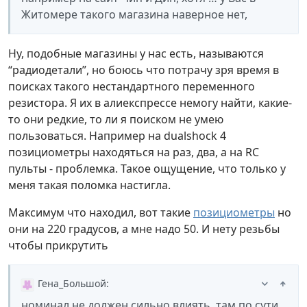
Житомере такого магазина наверное нет,
Ну, подобные магазины у нас есть, называются
“радиодетали”, но боюсь что потрачу зря время в
поисках такого нестандартного переменного
резистора. Я их в алиекспрессе немогу найти, какие-
то они редкие, то ли я поиском не умею
пользоваться. Например на dualshock 4
позициометры находяться на раз, два, а на RC
пульты - проблемка. Такое ощущение, что только у
меня такая поломка настигла.
Максимум что находил, вот такие
позициометры
но
они на 220 градусов, а мне надо 50. И нету резьбы
чтобы прикрутить
Гена_Большой
:
номинал не должен сильно влиять, там по сути