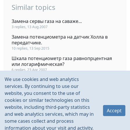
Similar topics
Замена сервы газа на саваже...
3 replies, 13 Aug 2007
Замена потенциометра на датчик Холла в
передатчике.
10 replies, 13 Sep 2015
Шкала потенциометр газа равнопрцентная
или логарифмическая?
6 replies, 23 Apr 2007
We use cookies and web analytics
Замена потенциометров датчиками Холла
112 replies, 26 May 2011
services. By continuing to use our
website, you consent to the use of
2.4GHz Turnigy 9ch замена потенциометров
cookies or similar technologies on this
на свитчеры.
website, including third-party statistics
4 replies, 28 Oct 2011
Accept
and web analytics services, which may in
some cases collect and process
information about your visit and activity.