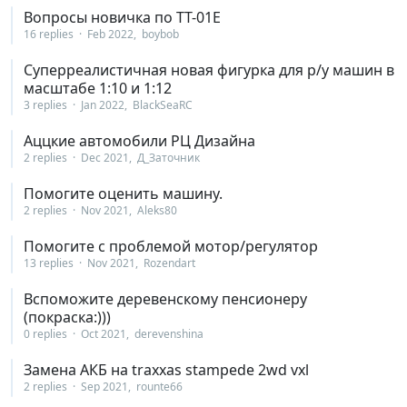
Вопросы новичка по TT-01E
16 replies
Feb 2022
boybob
Суперреалистичная новая фигурка для р/у машин в
масштабе 1:10 и 1:12
3 replies
Jan 2022
BlackSeaRC
Аццкие автомобили РЦ Дизайна
2 replies
Dec 2021
Д_Заточник
Помогите оценить машину.
2 replies
Nov 2021
Aleks80
Помогите с проблемой мотор/регулятор
13 replies
Nov 2021
Rozendart
Вспоможите деревенскому пенсионеру
(покраска:)))
0 replies
Oct 2021
derevenshina
Замена АКБ на traxxas stampede 2wd vxl
2 replies
Sep 2021
rounte66