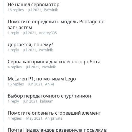
Не нашёл сервомотор
16 replies
Jul 2021
PaYAlnik
Помогите определить модель Pilotage по
запчастям
1 reply
Jul 2021
Andrey335
Дергается, почему?
1 reply
Jul 2021
PaYAlnik
Серва как привод для колесного робота
4 replies
Jul 2021
PaYAlnik
McLaren P1, по мотивам Lego
16 replies
Jun 2021
Anike
Выбор передаточного спур/пинион
1 reply
Jun 2021
kabuum
Помогите опознать сгоревший элемент
4 replies
May 2021
An_private
Почта Нидерландов развернула посылку в