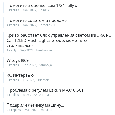
Помогите в оценке. Losi 1/24 rally x
0 replies
Nov 2022
Shad1k
Помогите советом в продаже
4 replies
Nov 2022
Sergei2801
Криво работает блок управления светом INJORA RC
Car 12LED Flash Lights Group, может кто
сталкивался?
1 reply
Sep 2022
freetrancer
Wltoys l969
0 replies
Sep 2022
Kambojja
RC Интервью
0 replies
Jul 2022
Orientor
Проблема с регулем EzRun MAX10 SCT
4 replies
May 2022
Артем3
Подарили летчику машину...
91 replies
Mar 2022
mburec