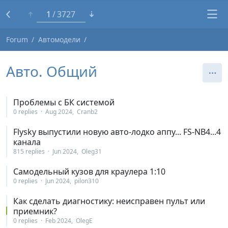
1
3727
Forum
Автомодели
Авто. Общий
Проблемы с БК системой
0 replies
Aug 2024
Cranb2
Flysky выпустили новую авто-лодко аппу... FS-NB4...4
канала
815 replies
Jun 2024
Oleg31
Самодельный кузов для краулера 1:10
0 replies
Jun 2024
pilon310
Как сделать диагностику: неисправен пульт или
приемник?
0 replies
Feb 2024
OlegE