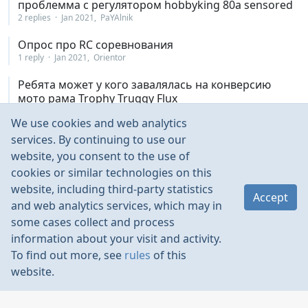
проблемма с регулятором hobbyking 80a sensored
2 replies
Jan 2021
PaYAlnik
Опрос про RC соревнования
1 reply
Jan 2021
Orientor
Ребята может у кого завалялась на конверсию
мото рама Trophy Truggy Flux
0 replies
Jan 2021
Илья_123
We use cookies and web analytics
lipo зимой
services. By continuing to use our
2 replies
Jan 2021
Fuckname
website, you consent to the use of
cookies or similar technologies on this
Установка зимних колес на S-Evor/SMax
website, including third-party statistics
6 replies
Jan 2021
Slava1987
Accept
and web analytics services, which may in
Покраска кузова из лексана
some cases collect and process
1 reply
Jan 2021
amethan
information about your visit and activity.
To find out more, see
rules
of this
гироскоп gyc300
website.
2 replies
Jan 2021
Zveri4
Проблема с регулятором скорости !