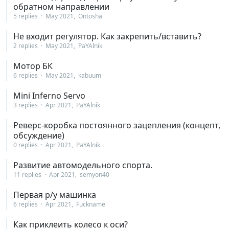
обратном направлении
5 replies
May 2021
Ontosha
Не входит регулятор. Как закрепить/вставить?
2 replies
May 2021
PaYAlnik
Мотор БК
6 replies
May 2021
kabuum
Mini Inferno Servo
3 replies
Apr 2021
PaYAlnik
Реверс-коробка постоянного зацепления (концепт,
обсуждение)
0 replies
Apr 2021
PaYAlnik
Развитие автомодельного спорта.
11 replies
Apr 2021
semyon40
Первая р/у машинка
6 replies
Apr 2021
Fuckname
Как приклеить колесо к оси?