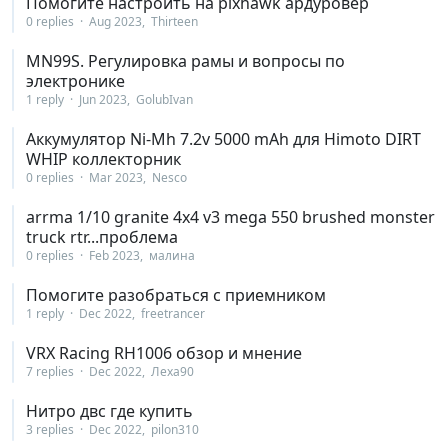
Помогите настроить на pixhawk ардуровер
0 replies
Aug 2023
Thirteen
MN99S. Регулировка рамы и вопросы по
электронике
1 reply
Jun 2023
GolubIvan
Аккумулятор Ni-Mh 7.2v 5000 mAh для Himoto DIRT
WHIP коллекторник
0 replies
Mar 2023
Nesco
arrma 1/10 granite 4x4 v3 mega 550 brushed monster
truck rtr...проблема
0 replies
Feb 2023
малина
Помогите разобраться с приемником
1 reply
Dec 2022
freetrancer
VRX Racing RH1006 обзор и мнение
7 replies
Dec 2022
Леха90
Нитро двс где купить
3 replies
Dec 2022
pilon310