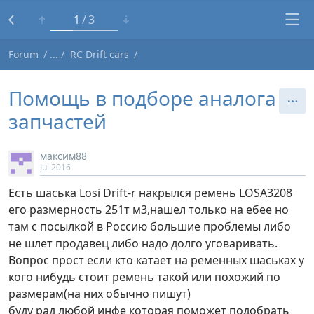
1
3
Forum
RC Drift cars
Помощь в подборе аналога
запчастей
максим88
Jul 2016
Есть шаська Losi Drift-r накрылся ремень LOSA3208
его размерность 251т м3,нашел только на ебее но
там с посылкой в Россию большие проблемы либо
не шлет продавец либо надо долго уговаривать.
Вопрос прост если кто катает на ременных шаськах у
кого нибудь стоит ремень такой или похожий по
размерам(на них обычно пишут)
буду рад любой инфе которая поможет подобрать