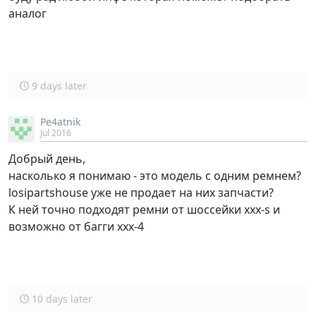
аналог
9 days later
Pe4atnik
Jul 2016
Добрый день,
насколько я понимаю - это модель с одним ремнем?
losipartshouse уже не продает на них запчасти?
К ней точно подходят ремни от шоссейки xxx-s и
возможно от багги xxx-4
10 days later