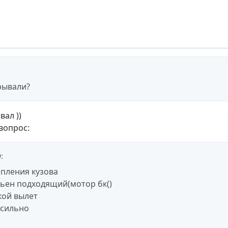
рывали?
ал ))
вопрос:
9
:
епления кузова
ньен подходящий(мотор бк()
кой вылет
 сильно