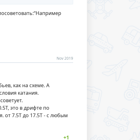
о посоветовать:“Например
Nov 2019
ьев, как на схеме. А
словия катания.
советует.
5Т, это в дрифте по
 от 7.5Т до 17.5Т - с любым