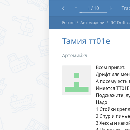
1
10
Tra
Forum
Автомодели
RC Drift c
Тамия тт01е
Артемий29
Всем привет.
Дрифт для мен
А посему есть
Имеется ТТ01Е 
Подскажите ,л
Надо:
1 Стойки креп
2 Спур и пинь
3 Хексы и како