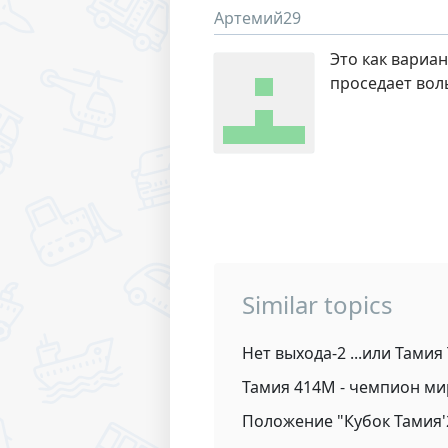
Артемий29
Это как вариа
проседает воль
Similar topics
Нет выхода-2 ...или Тамия
Тамия 414М - чемпион мира!
Положение "Кубок Тамия'