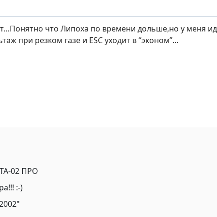
нт…Понятно что Липоха по времени дольше,но у меня ид
таж при резком газе и ESC уходит в “эконом”…
 ТА-02 ПРО
!! :-)
2002"