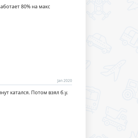
аботает 80% на макс
Jan 2020
нут катался. Потом взял б.у.