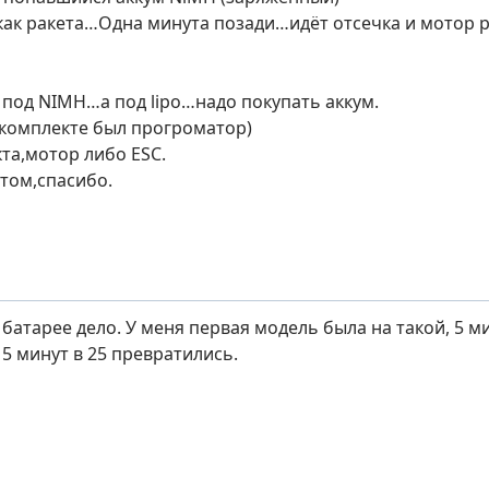
как ракета…Одна минута позади…идёт отсечка и мотор р
е под NIMH…а под lipo…надо покупать аккум.
 комплекте был прогроматор)
кта,мотор либо ESC.
том,спасибо.
 батарее дело. У меня первая модель была на такой, 5 ми
 5 минут в 25 превратились.