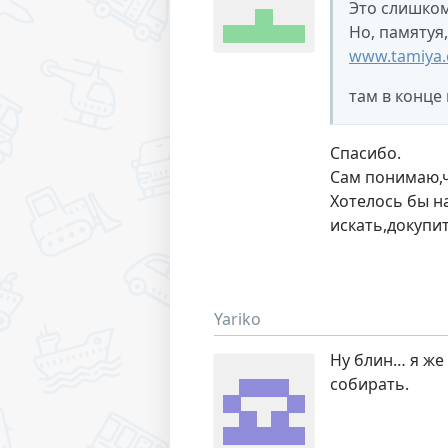
Это слишком
Но, памятуя,
www.tamiya.c
там в конце
Спасибо.
Сам понимаю,ч
Хотелось бы на
искать,докупит
Yariko
Ну блин… я же 
собирать.