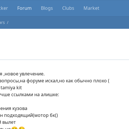
cker
Forum
Blogs
Clubs
Market
ars
я ,новое увлечение.
 вопросы,на форуме искал,но как обычно плохо (
tamiya kit
учше ссылками на алишке:
ления кузова
ен подходящий(мотор бк()
й вылет