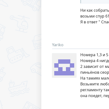
Ни как собрать
возьми спур 6
Я в ответ " Спа
Yariko
Номера 1,3 и 5
Номера 4 нигд
2 зависит от м
пиньёнов сеор
На тамиях мало
Возьмите любой
регламенту так
она поедет, пе