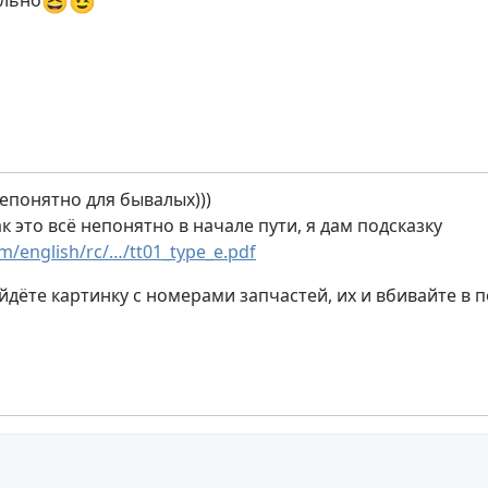
😆
😉
ильно
епонятно для бывалых)))
ак это всё непонятно в начале пути, я дам подсказку
/english/rc/…/tt01_type_e.pdf
йдёте картинку с номерами запчастей, их и вбивайте в п