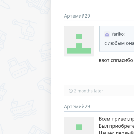
Артемий29
Yariko
:
с любым она
ввот сппасибо 
2 months later
Артемий29
Всем привет,п
Был приобрете
Нашёл первый