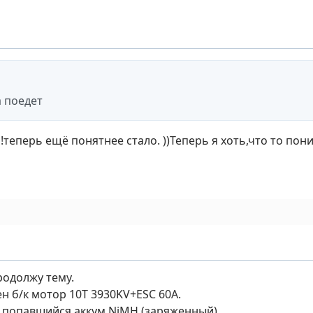
 поедет
!теперь ещё понятнее стало. ))Теперь я хоть,что то поним
родолжу тему.
н б/к мотор 10T 3930KV+ESC 60A.
 попавшийся аккум NiMH (заряженный)