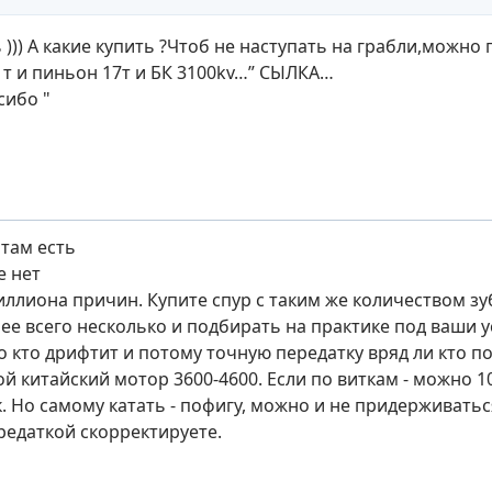
 ))) А какие купить ?Чтоб не наступать на грабли,можн
1т и пиньон 17т и БК 3100kv…” СЫЛКА…
сибо "
 там есть
е нет
иллиона причин. Купите спур с таким же количеством зуб
ее всего несколько и подбирать на практике под ваши у
 кто дрифтит и потому точную передатку вряд ли кто по
 китайский мотор 3600-4600. Если по виткам - можно 10.
. Но самому катать - пофигу, можно и не придерживаться.
редаткой скорректируете.