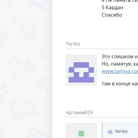
4 Не пинать с
5 Кардан
Спасибо
Yariko
Это слишком н
Но, памятуя, к
www.tamiya.com
там в конце на
Артемий29
Yariko
: