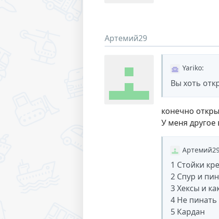
Артемий29
Yariko
:
Вы хоть отк
конечно открыв
У меня другое 
Артемий2
1 Стойки кр
2 Спур и пи
3 Хексы и ка
4 Не пинать
5 Кардан