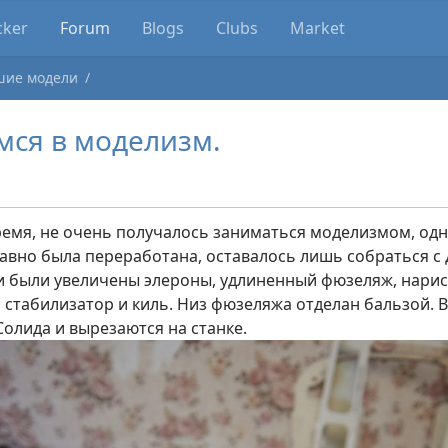
cker
Forum
Blogs
Clubs
Market
шие модели
мся в моделизм.
ремя, не очень получалось заниматься моделизмом, одн
давно была переработана, оставалось лишь собраться с 
и были увеличены элероны, удлиненный фюзеляж, нари
 стабилизатор и киль. Низ фюзеляжа отделан бальзой. 
Солида и вырезаются на станке.