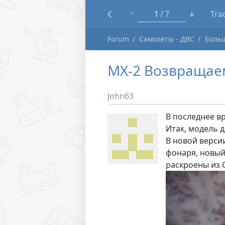
1
7
Tra
Forum
Самолёты - ДВС
Боль
MX-2 Возвращае
John63
В последнее в
Итак, модель 
В новой верси
фонаря, новый
раскроены из 