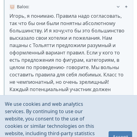
Baloo
:
Игорь, я понимаю. Правила надо согласовать,
так что бы они были понятны абсолютному
большинству. И я хочу,что бы это большинство
высказало свои хотелки и пожелания. Нам
пацаны с Тольятти предложили разумный и
оформленный вариант правил. Если у кого то
есть предложения по фигурам, категориям, в
целом по проведению- говорите. Мы вольны
составить правила для себя любимых. Класс то
не чемпионатный, но очень зрелищный!
Каждый потенциальный участник должен
понимать, что мы стараемся для него, и пусть
We use cookies and web analytics
каждый внесёт свою лепту! Любую идею! Ведь их
services. By continuing to use our
куча. Можно парный полёт вынести в отдельную
website, you consent to the use of
категорию, можно разделить фристайл и
cookies or similar technologies on this
смекдаун, что бы стили не смешивать. И
website, including third-party statistics
главное- определиться с набором фигур.