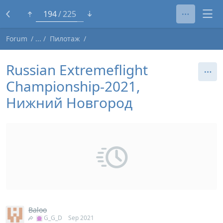
170
225
Forum
Пилотаж
Russian Extremeflight
Championship-2021,
Нижний Новгород
Baloo
G_G_D
Sep 2021