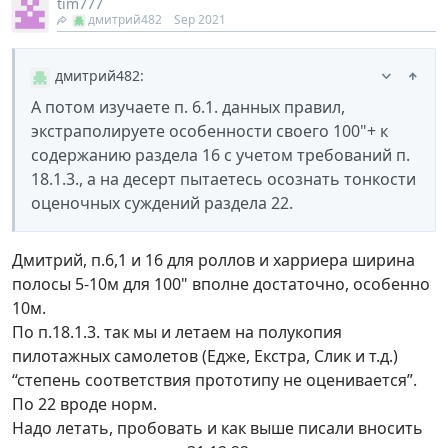
tim777
дмитрий482
Sep 2021
дмитрий482
:
А потом изучаете п. 6.1. данных правил,
экстраполируете особенности своего 100"+ к
содержанию раздела 16 с учетом требований п.
18.1.3., а на десерт пытаетесь осознать тонкости
оценочных суждений раздела 22.
Дмитрий, п.6,1 и 16 для роллов и харриера ширина
полосы 5-10м для 100" вполне достаточно, особенно
10м.
По п.18.1.3. так мы и летаем на полукопия
пилотажных самолетов (Едже, Екстра, Слик и т.д.)
“степень соответствия прототипу не оценивается”.
По 22 вроде норм.
Надо летать, пробовать и как выше писали вносить