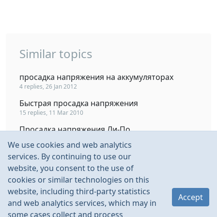
Similar topics
просадка напряжения на аккумуляторах
4 replies, 26 Jan 2012
Быстрая просадка напряжения
15 replies, 11 Mar 2010
Просадка напряжения Ли-По.
12 replies, 22 Sep 2006
We use cookies and web analytics
просадка бортового напряжения
services. By continuing to use our
16 replies, 16 Jun 2011
website, you consent to the use of
cookies or similar technologies on this
Просадка напряжения под нагрузкой
website, including third-party statistics
13 replies, 20 Mar 2023
Accept
and web analytics services, which may in
some cases collect and process