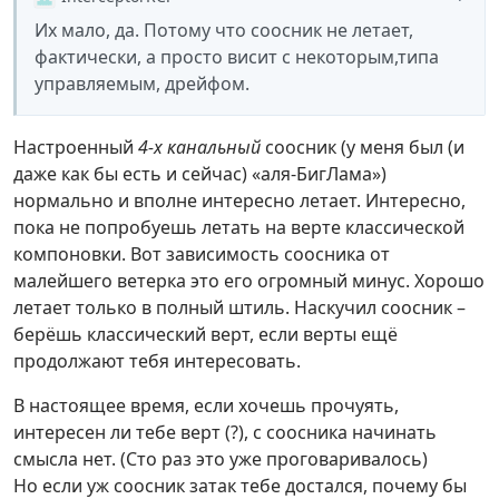
Их мало, да. Потому что соосник не летает,
фактически, а просто висит с некоторым,типа
управляемым, дрейфом.
Настроенный
4-х канальный
соосник (у меня был (и
даже как бы есть и сейчас) «аля-БигЛама»)
нормально и вполне интересно летает. Интересно,
пока не попробуешь летать на верте классической
компоновки. Вот зависимость соосника от
малейшего ветерка это его огромный минус. Хорошо
летает только в полный штиль. Наскучил соосник –
берёшь классический верт, если верты ещё
продолжают тебя интересовать.
В настоящее время, если хочешь прочуять,
интересен ли тебе верт (?), с соосника начинать
смысла нет. (Сто раз это уже проговаривалось)
Но если уж соосник затак тебе достался, почему бы