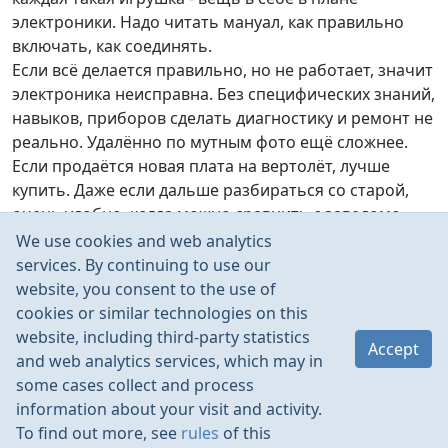
электроники. Надо читать мануал, как правильно
включать, как соединять.
Если всё делается правильно, но не работает, значит
электроника неисправна. Без специфических знаний,
навыков, приборов сделать диагностику и ремонт не
реально. Удалённо по мутным фото ещё сложнее.
Если продаётся новая плата на вертолёт, лучше
купить. Даже если дальше разбираться со старой,
очень удобно, когда можно сравнить с заведомо
исправной.
We use cookies and web analytics
Ещё может быть проблема в пульте.
services. By continuing to use our
Из того, что можно исправить, бывает, что кабель к
website, you consent to the use of
антенне ломается или отпаивается, надо проверить.
cookies or similar technologies on this
website, including third-party statistics
Accept
and web analytics services, which may in
some cases collect and process
information about your visit and activity.
To find out more, see
rules
of this