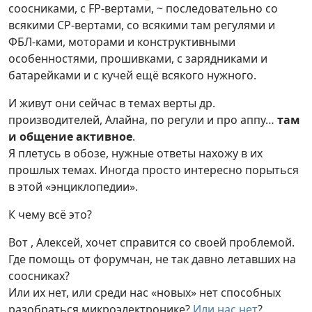
соосниками, с FP-вертами, ~ последовательно со
всякими CP-вертами, со всякими там регулями и
ФБЛ-ками, моторами и конструктивными
особенностями, прошивками, с зарядниками и
батарейками и с кучей ещё всякого нужного.
И живут они сейчас в темах верты др.
производителей, Алайна, по регули и про аппу…
там
и общение активное
.
Я плетусь в обозе, нужные ответы нахожу в их
прошлых темах. Иногда просто интересно порыться
в этой «энциклопедии».
К чему всё это?
Вот , Алексей, хочет справится со своей проблемой.
Где помощь от форумчан, не так давно летавших на
соосниках?
Или их нет, или среди нас «новых» нет способных
разобраться микроэлектронике?
Или нас нет
?