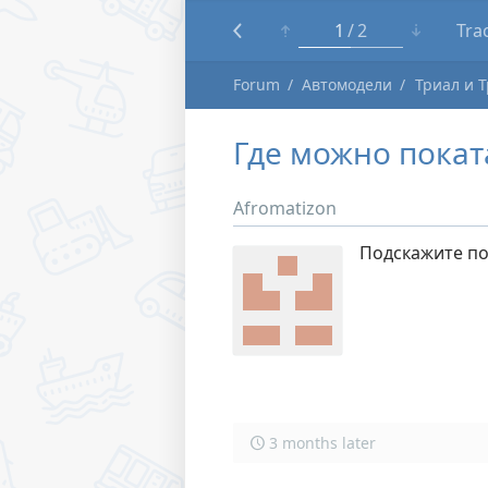
1
2
Tra
Forum
Автомодели
Триал и 
Где можно покат
Afromatizon
Подскажите по
3 months later