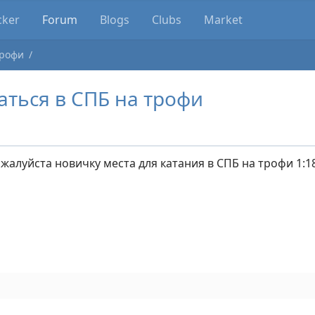
cker
Forum
Blogs
Clubs
Market
Трофи
аться в СПБ на трофи
жалуйста новичку места для катания в СПБ на трофи 1:18