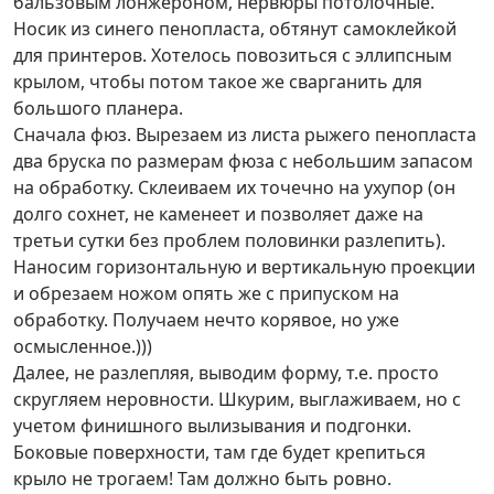
бальзовым лонжероном, нервюры потолочные.
Носик из синего пенопласта, обтянут самоклейкой
для принтеров. Хотелось повозиться с эллипсным
крылом, чтобы потом такое же сварганить для
большого планера.
Сначала фюз. Вырезаем из листа рыжего пенопласта
два бруска по размерам фюза с небольшим запасом
на обработку. Склеиваем их точечно на ухупор (он
долго сохнет, не каменеет и позволяет даже на
третьи сутки без проблем половинки разлепить).
Наносим горизонтальную и вертикальную проекции
и обрезаем ножом опять же с припуском на
обработку. Получаем нечто корявое, но уже
осмысленное.)))
Далее, не разлепляя, выводим форму, т.е. просто
скругляем неровности. Шкурим, выглаживаем, но с
учетом финишного вылизывания и подгонки.
Боковые поверхности, там где будет крепиться
крыло не трогаем! Там должно быть ровно.