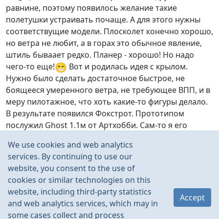
равнине, поэтому появилось желание такие
полетушки устраивать почаще. А для этого нужны
соответствущие модели. Плосколет конечно хорошо,
но ветра не любит, а в горах это обычное явление,
штиль бываает редко. Планер - хорошо! Но надо
😁
чего-то еще!
Вот и родилась идея с крылом.
Нужно было сделать достаточное быстрое, не
боящееся умеренного ветра, не требующее ВПП, и в
меру пилотажное, что хоть какие-то фигуры делало.
В результате появился Фокстрот. Прототипом
послужил Ghost 1.1м от Артхобби. Сам-то я его
живьем не видел, но схемка понравилась.
We use cookies and web analytics
Примерные размеры на чертежике были указаны,
services. By continuing to use our
😃
материалы под рукой, почему бы не сделать?
website, you consent to the use of
cookies or similar technologies on this
Read more
website, including third-party statistics
Accept
Mar 2009
0
and web analytics services, which may in
some cases collect and process