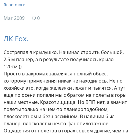
Read more
Mar 2009
0
ЛК Fox.
Состряпал я крылушко. Начинал строить большой,
2.5 м планер, а в результате получилось крыло
120см.))
Просто в закромах завалялся полный обвес,
которому применения никак не находилось. Не по
хозяйски это, когда железяки лежат и пылятся. А тут
еще по осени попали мы с братом на полеты в горы
наши местные. Красотищщща! Но ВПП нет, а значит
полеты только на чем-то планероподобном,
плосколетном и безшассийном. В наличии был
планер, плосколет и нечто фанопилотажное.
Ощущения от полетов в горах совсем другие, чем на