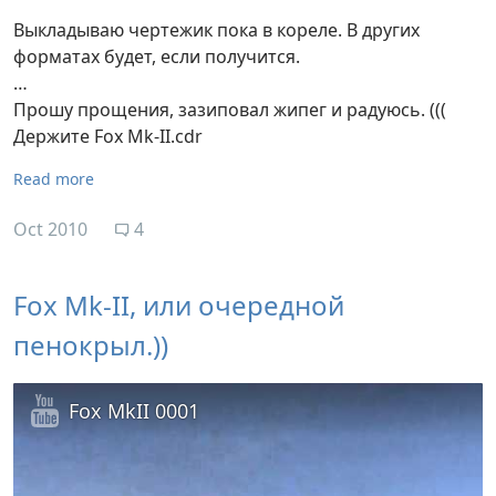
Выкладываю чертежик пока в кореле. В других
форматах будет, если получится.
…
Прошу прощения, зазиповал жипег и радуюсь. (((
Держите Fox Mk-II.cdr
Read more
Oct 2010
4
Fox Mk-II, или очередной
пенокрыл.))
Fox MkII 0001