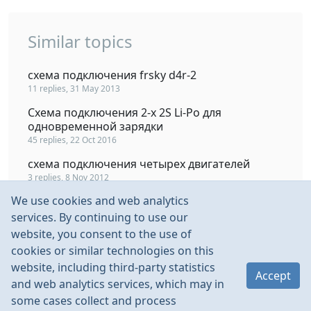
Similar topics
схема подключения frsky d4r-2
11 replies, 31 May 2013
Схема подключения 2-х 2S Li-Po для
одновременной зарядки
45 replies, 22 Oct 2016
схема подключения четырех двигателей
3 replies, 8 Nov 2012
We use cookies and web analytics
возможна ли такая схема подключения?
32 replies, 24 Sep 2003
services. By continuing to use our
website, you consent to the use of
Схема подключения эл.элементов
cookies or similar technologies on this
вэлектричке
website, including third-party statistics
42 replies, 25 Apr 2010
Accept
and web analytics services, which may in
some cases collect and process