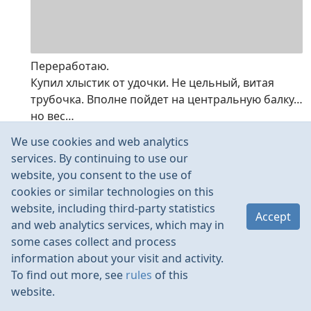
Переработаю.
Купил хлыстик от удочки. Не цельный, витая
трубочка. Вполне пойдет на центральную балку…
но вес…
Шлифанул хлыстик от удочки. Длина 1 метр.
We use cookies and web analytics
Десять минут “говняканья” в ванной и вот
services. By continuing to use our
результат. С 3,5 грамм сострогал до 1. И то нужно
website, you consent to the use of
заметить, что не полная длина пойдет на
cookies or similar technologies on this
фюзеляж и крылья-отрежется часть.
website, including third-party statistics
Accept
and web analytics services, which may in
some cases collect and process
information about your visit and activity.
To find out more, see
rules
of this
website.