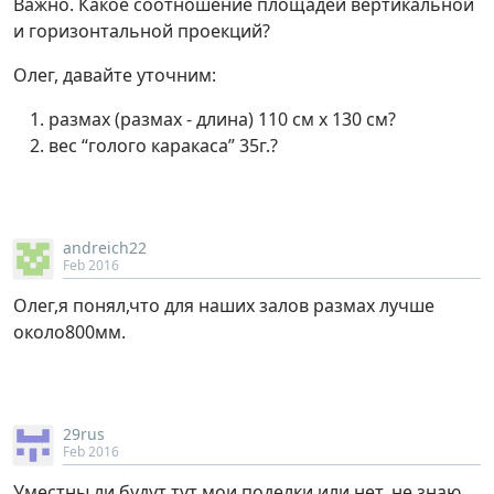
Важно. Какое соотношение площадей вертикальной
и горизонтальной проекций?
Олег, давайте уточним:
размах (размах - длина) 110 см х 130 см?
вес “голого каракаса” 35г.?
andreich22
Feb 2016
Олег,я понял,что для наших залов размах лучше
около800мм.
29rus
Feb 2016
Уместны ли будут тут мои поделки или нет, не знаю,