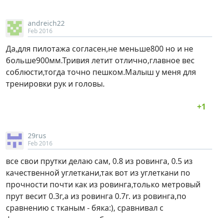
andreich22
Feb 2016
Да,для пилотажа согласен,не меньше800 но и не
больше900мм.Тривия летит отлично,главное вес
соблюсти,тогда точно пешком.Малыш у меня для
тренировки рук и головы.
29rus
Feb 2016
все свои прутки делаю сам, 0.8 из ровинга, 0.5 из
качественной углеткани,так вот из углеткани по
прочности почти как из ровинга,только метровый
прут весит 0.3г,а из ровинга 0.7г. из ровинга,по
сравнению с тканым - бяка:), сравнивал с