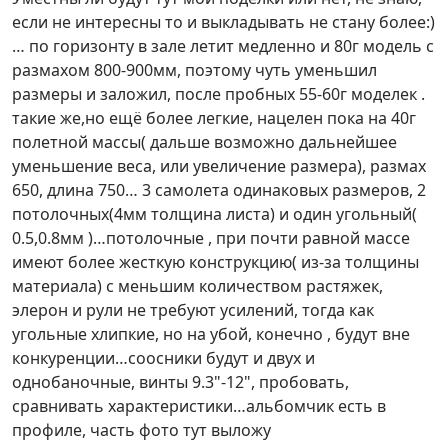
если не интересны то и выкладывать не стану более:)
… по горизонту в зале летит медленно и 80г модель с
размахом 800-900мм, поэтому чуть уменьшил
размеры и заложил, после пробных 55-60г моделек .
такие же,но ещё более легкие, нацелен пока на 40г
полетной массы( дальше возможно дальнейшее
уменьшение веса, или увеличение размера), размах
650, длина 750… 3 самолета одинаковых размеров, 2
потолочных(4мм толщина листа) и один угольный(
0.5,0.8мм )…потолочные , при почти равной массе
имеют более жесткую конструкцию( из-за толщины
материала) с меньшим количеством растяжек,
элерон и рули не требуют усилений, тогда как
угольные хлипкие, но на убой, конечно , будут вне
конкуренции…соосники будут и двух и
однобаночные, винты 9.3"-12", пробовать,
сравнивать характеристики…альбомчик есть в
профиле, часть фото тут выложу