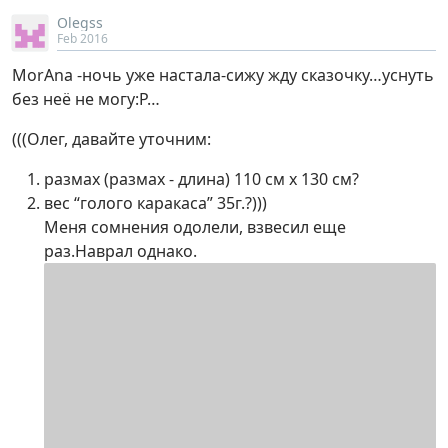
Olegss
Feb 2016
MorAna -ночь уже настала-сижу жду сказочку…уснуть
без неё не могу:P…
(((Олег, давайте уточним:
размах (размах - длина) 110 см х 130 см?
вес “голого каракаса” 35г.?)))
Меня сомнения одолели, взвесил еще
раз.Наврал однако.