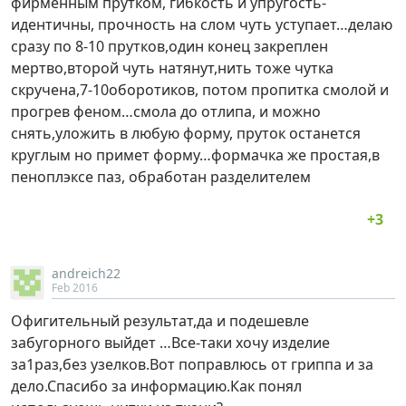
фирменным прутком, гибкость и упругость-
идентичны, прочность на слом чуть уступает…делаю
сразу по 8-10 прутков,один конец закреплен
мертво,второй чуть натянут,нить тоже чутка
скручена,7-10оборотиков, потом пропитка смолой и
прогрев феном…смола до отлипа, и можно
снять,уложить в любую форму, пруток останется
круглым но примет форму…формачка же простая,в
пеноплэксе паз, обработан разделителем
andreich22
Feb 2016
Офигительный результат,да и подешевле
забугорного выйдет …Все-таки хочу изделие
за1раз,без узелков.Вот поправлюсь от гриппа и за
дело.Спасибо за информацию.Как понял