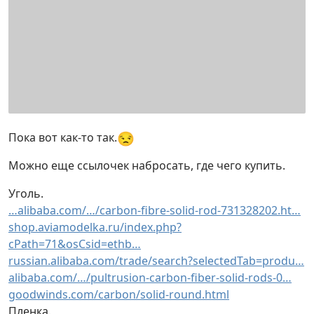
😒
Пока вот как-то так.
Можно еще ссылочек набросать, где чего купить.
Уголь.
…alibaba.com/…/carbon-fibre-solid-rod-731328202.ht…
shop.aviamodelka.ru/index.php?
cPath=71&osCsid=ethb…
russian.alibaba.com/trade/search?selectedTab=produ…
alibaba.com/…/pultrusion-carbon-fiber-solid-rods-0…
goodwinds.com/carbon/solid-round.html
Пленка.