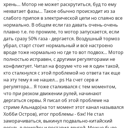
хрень… Мотор не может раскрутиться, буд то ему
нехватает фазы… Такое обычно происходит из за
слабого припоя в электрической цепи но спаяно все
нормально. В общем если газ давать очень-очень
плавно т.е. по промиле, то мотор запускается, если
дать сразу 50% газа - дергается. Воздушный тормоз
убрал, старт стоит нормальный и всё настроено
вроде тоже нормально но где то вот подвох… Мотор
полностью исправен, с другими регуляторами не
конфликтует. Читал на форуме что не я один такой,
кто сталкнулся с этой проблемой но ответа так еще
на эту тему я не нашел… ps На счет серв и
регулятора… Я тоже сталкивался с тем моментом,
что при резком движении рулей, начинают
дергаться сервы. Я писал об этой проблеме на
стриме Альнадо(на тот момент этот канал назывался
Хобби Остров), итог проблемы - бэк! Не стал
заморачиваться, выкинул подвально-китайский
регуль в помойку и поставил другой. Можно было