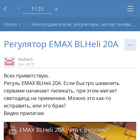
1
23
Forum
Электродвигатели, регуляторы, мотоустановки
Регулятор EMAX BLHeli 20A
Vados5
Dec 2018
Всех приветствую.
Регуль EMAX BLHeli 20A. Если быстро шевелить
сервами начинает пиликать, при этом мигает
светодиод на приемнике. Можно это как-то
исправить, или это брак?
Видео прилагаю
EMAX BLHeli 20A, Что с регулем?