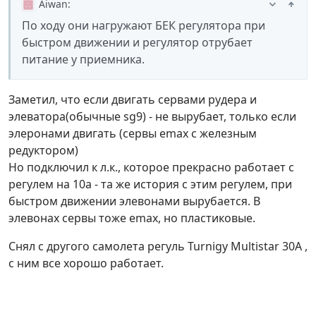
Aiwan
:
По ходу они нагружают БЕК регулятора при
быстром движении и регулятор отрубает
питание у приемника.
Заметил, что если двигать сервами рудера и
элеватора(обычные sg9) - не вырубает, только если
элеронами двигать (сервы emax с железным
редуктором)
Но подключил к л.к., которое прекрасно работает с
регулем на 10а - та же история с этим регулем, при
быстром движении элевонами вырубается. В
элевонах сервы тоже emax, но пластиковые.
Снял с другого самолета регуль Turnigy Multistar 30A ,
с ним все хорошо работает.