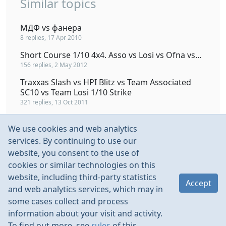
Similar topics
МДФ vs фанера
8 replies, 17 Apr 2010
Short Course 1/10 4x4. Asso vs Losi vs Ofna vs...
156 replies, 2 May 2012
Traxxas Slash vs HPI Blitz vs Team Associated
SC10 vs Team Losi 1/10 Strike
321 replies, 13 Oct 2011
Align 3G flybarless VS Turnigy 9XR VS FrSky DJT
We use cookies and web analytics
2.4Ghz VS V8FR-II
services. By continuing to use our
57 replies, 1 Jul 2013
website, you consent to the use of
SebArt VS 3D Hobby Shop VS Precision
cookies or similar technologies on this
Aerobatics VS Extreme Flight etc.
website, including third-party statistics
32 replies, 4 Oct 2010
Accept
and web analytics services, which may in
some cases collect and process
information about your visit and activity.
To find out more, see
rules
of this